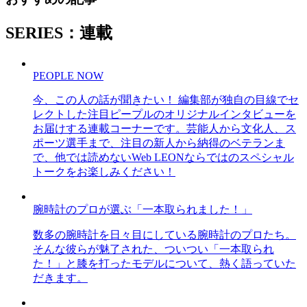
SERIES：連載
PEOPLE NOW
今、この人の話が聞きたい！ 編集部が独自の目線でセ
レクトした注目ピープルのオリジナルインタビューを
お届けする連載コーナーです。芸能人から文化人、ス
ポーツ選手まで、注目の新人から納得のベテランま
で、他では読めないWeb LEONならではのスペシャル
トークをお楽しみください！
腕時計のプロが選ぶ「一本取られました！」
数多の腕時計を日々目にしている腕時計のプロたち。
そんな彼らが魅了された、ついつい「一本取られ
た！」と膝を打ったモデルについて、熱く語っていた
だきます。