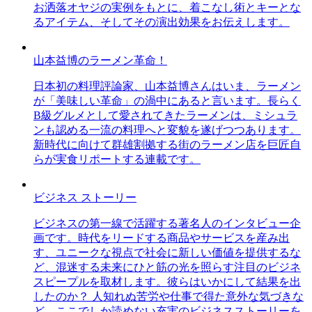
お洒落オヤジの実例をもとに、着こなし術とキーとな
るアイテム、そしてその演出効果をお伝えします。
山本益博のラーメン革命！
日本初の料理評論家、山本益博さんはいま、ラーメン
が「美味しい革命」の渦中にあると言います。長らく
B級グルメとして愛されてきたラーメンは、ミシュラ
ンも認める一流の料理へと変貌を遂げつつあります。
新時代に向けて群雄割拠する街のラーメン店を巨匠自
らが実食リポートする連載です。
ビジネス ストーリー
ビジネスの第一線で活躍する著名人のインタビュー企
画です。時代をリードする商品やサービスを産み出
す、ユニークな視点で社会に新しい価値を提供するな
ど、混迷する未来にひと筋の光を照らす注目のビジネ
スピープルを取材します。彼らはいかにして結果を出
したのか？ 人知れぬ苦労や仕事で得た意外な気づきな
ど、ここでしか読めない充実のビジネスストーリーを