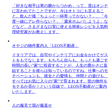
「好きな相手は胃の腑からつかめ」って、昔はオンナ
に言われてたことですが、今はオトコにも言えるこ
と。飲んだ後「ちょっと一杯寄ってかない？」、「今
度一緒にアレ作らない？」「週末ホムパしようよ」な
どなど、さまざまな口実に使える簡単レシピを人気料
理研究家がお教えします。
オヤジの物件案内人「LEON不動産」
イタリアでは、自宅やインテリアにお金をかけてゲス
トをもてなします。もちろん自らも。もっとも過ごす
時間の長い”家”に投資することが、人生の豊かさに直
結することを彼らは知っているのですね。仕事へのモ
チベーションも、彼女との愛情も、仲間との遊びも、
すべてはお気に入りの”家”で育まれます。世の物件を
モテるか否か！という目線で、LEON不動産がご案内
いたします。
人の服見て我が服直せ