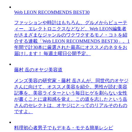
Web LEON RECOMMENDS BEST30
ファッションや時計はもちろん、グルメからビューテ
ィー、エレクトロニクスなどなど、Web LEON編集者
がさまざまなジャンルのワクワクするモノ・コトを紹
介する連載「Web LEON RECOMMENDS BEST30」。1
年間で計30本に厳選された最高にオススメのネタをお
届けします！ 毎週土曜日公開予定。
藤村 岳のオヤジ美容道
メンズ美容の研究家・藤村 岳さんが、同世代のオヤジ
さんに向けて、オススメ美容を紹介。男性が読む美容
記事を、美容ライターという毎日ヒゲを剃らない女性
が書くことに違和感を覚え、この道を志したという岳
さんのセレクトは、オヤジにとってのリアルそのもの
ですよ。
料理初心者男子でもデキる・モテる簡単レシピ