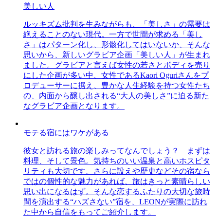
美しい人
ルッキズム批判を生みながらも、「美しさ」の需要は
絶えることのない現代。一方で世間が求める「美し
さ」はパターン化し、形骸化してはいないか、そんな
思いから、新しいグラビア企画「美しい人」が生まれ
ました。グラビアと言えば女性の若さとボディを売り
にした企画が多い中、女性であるKaori Oguriさんをプ
ロデューサーに据え、豊かな人生経験を持つ女性たち
の、内面から醸し出される“大人の美しさ”に迫る新た
なグラビア企画となります。
モテる宿にはワケがある
彼女と訪れる旅の楽しみってなんでしょう？ まずは
料理、そして景色。気持ちのいい温泉と高いホスピタ
リティも大切です。さらに設えや歴史などその宿なら
ではの個性的な魅力があれば、旅はきっと素晴らしい
思い出になるはず。そんな恋するふたりの大切な旅時
間を演出する“ハズさない”宿を、LEONが実際に訪れ
た中から自信をもってご紹介します。