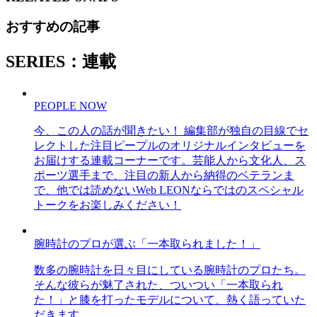
おすすめの記事
SERIES：連載
PEOPLE NOW
今、この人の話が聞きたい！ 編集部が独自の目線でセ
レクトした注目ピープルのオリジナルインタビューを
お届けする連載コーナーです。芸能人から文化人、ス
ポーツ選手まで、注目の新人から納得のベテランま
で、他では読めないWeb LEONならではのスペシャル
トークをお楽しみください！
腕時計のプロが選ぶ「一本取られました！」
数多の腕時計を日々目にしている腕時計のプロたち。
そんな彼らが魅了された、ついつい「一本取られ
た！」と膝を打ったモデルについて、熱く語っていた
だきます。