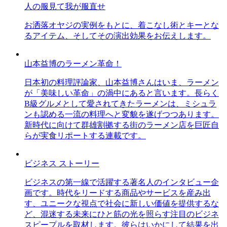
人の服見て我が服直せ
お洒落オヤジの実例をもとに、着こなし術とキーとな
るアイテム、そしてその演出効果をお伝えします。
山本益博のラーメン革命！
日本初の料理評論家、山本益博さんはいま、ラーメン
が「美味しい革命」の渦中にあると言います。長らく
B級グルメとして愛されてきたラーメンは、ミシュラ
ンも認める一流の料理へと変貌を遂げつつあります。
新時代に向けて群雄割拠する街のラーメン店を巨匠自
らが実食リポートする連載です。
ビジネス ストーリー
ビジネスの第一線で活躍する著名人のインタビュー企
画です。時代をリードする商品やサービスを産み出
す、ユニークな視点で社会に新しい価値を提供するな
ど、混迷する未来にひと筋の光を照らす注目のビジネ
スピープルを取材します。彼らはいかにして結果を出