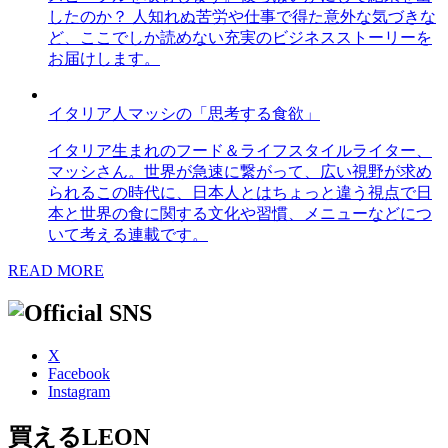
したのか？ 人知れぬ苦労や仕事で得た意外な気づきな
ど、ここでしか読めない充実のビジネスストーリーを
お届けします。
イタリア人マッシの「思考する食欲」
イタリア生まれのフード＆ライフスタイルライター、
マッシさん。世界が急速に繋がって、広い視野が求め
られるこの時代に、日本人とはちょっと違う視点で日
本と世界の食に関する文化や習慣、メニューなどにつ
いて考える連載です。
READ MORE
X
Facebook
Instagram
買えるLEON