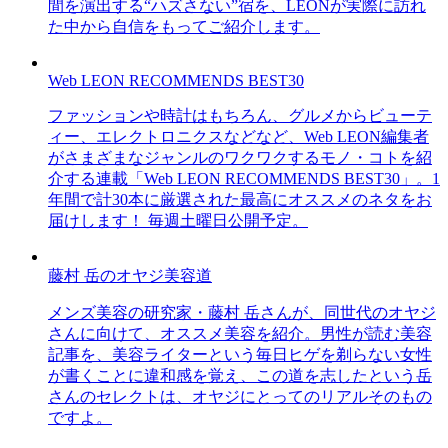
間を演出する“ハズさない”宿を、LEONが実際に訪れ
た中から自信をもってご紹介します。
Web LEON RECOMMENDS BEST30
ファッションや時計はもちろん、グルメからビューテ
ィー、エレクトロニクスなどなど、Web LEON編集者
がさまざまなジャンルのワクワクするモノ・コトを紹
介する連載「Web LEON RECOMMENDS BEST30」。1
年間で計30本に厳選された最高にオススメのネタをお
届けします！ 毎週土曜日公開予定。
藤村 岳のオヤジ美容道
メンズ美容の研究家・藤村 岳さんが、同世代のオヤジ
さんに向けて、オススメ美容を紹介。男性が読む美容
記事を、美容ライターという毎日ヒゲを剃らない女性
が書くことに違和感を覚え、この道を志したという岳
さんのセレクトは、オヤジにとってのリアルそのもの
ですよ。