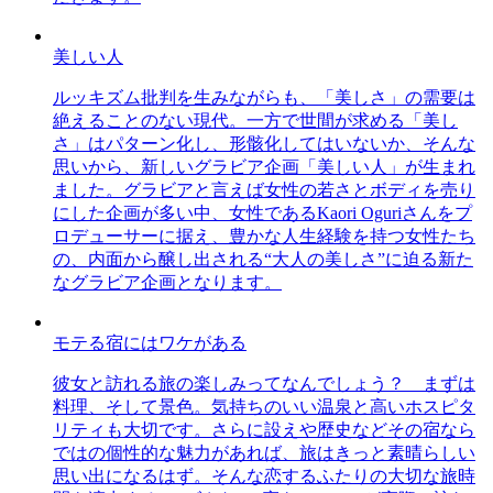
美しい人
ルッキズム批判を生みながらも、「美しさ」の需要は
絶えることのない現代。一方で世間が求める「美し
さ」はパターン化し、形骸化してはいないか、そんな
思いから、新しいグラビア企画「美しい人」が生まれ
ました。グラビアと言えば女性の若さとボディを売り
にした企画が多い中、女性であるKaori Oguriさんをプ
ロデューサーに据え、豊かな人生経験を持つ女性たち
の、内面から醸し出される“大人の美しさ”に迫る新た
なグラビア企画となります。
モテる宿にはワケがある
彼女と訪れる旅の楽しみってなんでしょう？ まずは
料理、そして景色。気持ちのいい温泉と高いホスピタ
リティも大切です。さらに設えや歴史などその宿なら
ではの個性的な魅力があれば、旅はきっと素晴らしい
思い出になるはず。そんな恋するふたりの大切な旅時