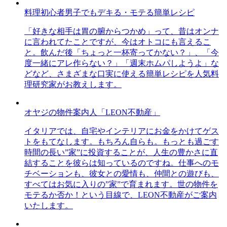
料理初心者男子でもデキる・モテる簡単レシピ
「好きな相手は胃の腑からつかめ」って、昔はオンナ
に言われてたことですが、今はオトコにも言えるこ
と。飲んだ後「ちょっと一杯寄ってかない？」、「今
度一緒にアレ作らない？」「週末ホムパしようよ」な
どなど、さまざまな口実に使える簡単レシピを人気料
理研究家がお教えします。
オヤジの物件案内人「LEON不動産」
イタリアでは、自宅やインテリアにお金をかけてゲス
トをもてなします。もちろん自らも。もっとも過ごす
時間の長い”家”に投資することが、人生の豊かさに直
結することを彼らは知っているのですね。仕事へのモ
チベーションも、彼女との愛情も、仲間との遊びも、
すべてはお気に入りの”家”で育まれます。世の物件を
モテるか否か！という目線で、LEON不動産がご案内
いたします。