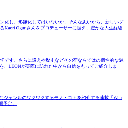
ン化し、形骸化してはいないか、そんな思いから、新しいグ
ri Oguriさんをプロデューサーに据え、豊かな人生経験
切です。さらに設えや歴史などその宿ならではの個性的な魅
を、LEONが実際に訪れた中から自信をもってご紹介しま
まなジャンルのワクワクするモノ・コトを紹介する連載「Web
公開予定。