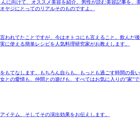
さんに向けて、オススメ美容を紹介。男性が読む美容記事を、
オヤジにとってのリアルそのものですよ。
言われてたことですが、今はオトコにも言えること。飲んだ後
実に使える簡単レシピを人気料理研究家がお教えします。
をもてなします。もちろん自らも。もっとも過ごす時間の長い
女との愛情も、仲間との遊びも、すべてはお気に入りの”家”
アイテム、そしてその演出効果をお伝えします。