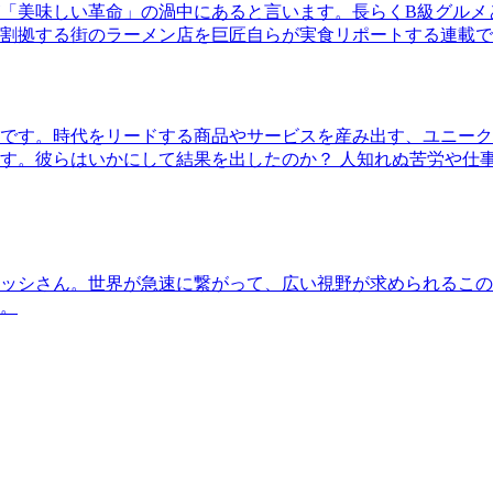
「美味しい革命」の渦中にあると言います。長らくB級グルメ
割拠する街のラーメン店を巨匠自らが実食リポートする連載で
です。時代をリードする商品やサービスを産み出す、ユニーク
す。彼らはいかにして結果を出したのか？ 人知れぬ苦労や仕
ッシさん。世界が急速に繋がって、広い視野が求められるこの
。