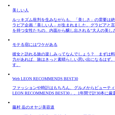
美しい人
ルッキズム批判を生みながらも、「美しさ」の需要は絶
ラビア企画「美しい人」が生まれました。グラビアと言え
を持つ女性たちの、内面から醸し出される“大人の美し
モテる宿にはワケがある
彼女と訪れる旅の楽しみってなんでしょう？ まずは料
力があれば、旅はきっと素晴らしい思い出になるはず。
す。
Web LEON RECOMMENDS BEST30
ファッションや時計はもちろん、グルメからビューティー
LEON RECOMMENDS BEST30」。1年間で計
藤村 岳のオヤジ美容道