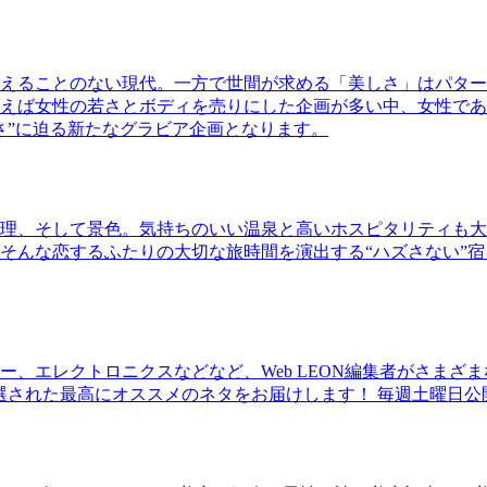
えることのない現代。一方で世間が求める「美しさ」はパター
ば女性の若さとボディを売りにした企画が多い中、女性であるKao
さ”に迫る新たなグラビア企画となります。
理、そして景色。気持ちのいい温泉と高いホスピタリティも大
そんな恋するふたりの大切な旅時間を演出する“ハズさない”宿
、エレクトロニクスなどなど、Web LEON編集者がさまざ
30本に厳選された最高にオススメのネタをお届けします！ 毎週土曜日