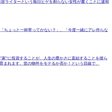
美容ライターという毎日ヒゲを剃らない女性が書くことに違和
「ちょっと一杯寄ってかない？」、「今度一緒にアレ作らな
”家”に投資することが、人生の豊かさに直結することを彼ら
で育まれます。世の物件をモテるか否か！という目線で、