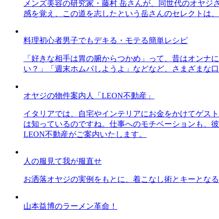
メンズ美容の研究家・藤村 岳さんが、同世代のオヤジ
感を覚え、この道を志したという岳さんのセレクトは、
料理初心者男子でもデキる・モテる簡単レシピ
「好きな相手は胃の腑からつかめ」って、昔はオンナに
い？」「週末ホムパしようよ」などなど、さまざまな口
オヤジの物件案内人「LEON不動産」
イタリアでは、自宅やインテリアにお金をかけてゲスト
は知っているのですね。仕事へのモチベーションも、彼
LEON不動産がご案内いたします。
人の服見て我が服直せ
お洒落オヤジの実例をもとに、着こなし術とキーとなる
山本益博のラーメン革命！