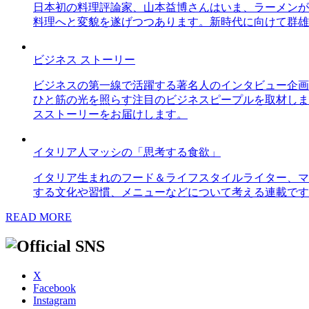
日本初の料理評論家、山本益博さんはいま、ラーメンが
料理へと変貌を遂げつつあります。新時代に向けて群雄
ビジネス ストーリー
ビジネスの第一線で活躍する著名人のインタビュー企画
ひと筋の光を照らす注目のビジネスピープルを取材しま
スストーリーをお届けします。
イタリア人マッシの「思考する食欲」
イタリア生まれのフード＆ライフスタイルライター、マ
する文化や習慣、メニューなどについて考える連載です
READ MORE
X
Facebook
Instagram