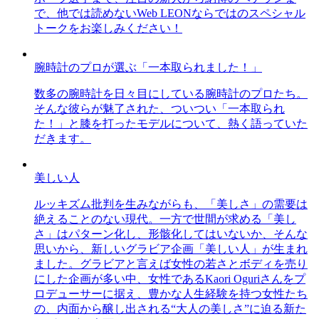
で、他では読めないWeb LEONならではのスペシャル
トークをお楽しみください！
腕時計のプロが選ぶ「一本取られました！」
数多の腕時計を日々目にしている腕時計のプロたち。
そんな彼らが魅了された、ついつい「一本取られ
た！」と膝を打ったモデルについて、熱く語っていた
だきます。
美しい人
ルッキズム批判を生みながらも、「美しさ」の需要は
絶えることのない現代。一方で世間が求める「美し
さ」はパターン化し、形骸化してはいないか、そんな
思いから、新しいグラビア企画「美しい人」が生まれ
ました。グラビアと言えば女性の若さとボディを売り
にした企画が多い中、女性であるKaori Oguriさんをプ
ロデューサーに据え、豊かな人生経験を持つ女性たち
の、内面から醸し出される“大人の美しさ”に迫る新た