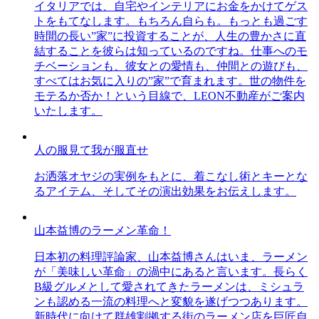
イタリアでは、自宅やインテリアにお金をかけてゲス
トをもてなします。もちろん自らも。もっとも過ごす
時間の長い”家”に投資することが、人生の豊かさに直
結することを彼らは知っているのですね。仕事へのモ
チベーションも、彼女との愛情も、仲間との遊びも、
すべてはお気に入りの”家”で育まれます。世の物件を
モテるか否か！という目線で、LEON不動産がご案内
いたします。
人の服見て我が服直せ
お洒落オヤジの実例をもとに、着こなし術とキーとな
るアイテム、そしてその演出効果をお伝えします。
山本益博のラーメン革命！
日本初の料理評論家、山本益博さんはいま、ラーメン
が「美味しい革命」の渦中にあると言います。長らく
B級グルメとして愛されてきたラーメンは、ミシュラ
ンも認める一流の料理へと変貌を遂げつつあります。
新時代に向けて群雄割拠する街のラーメン店を巨匠自