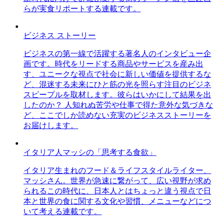
らが実食リポートする連載です。
ビジネス ストーリー
ビジネスの第一線で活躍する著名人のインタビュー企
画です。時代をリードする商品やサービスを産み出
す、ユニークな視点で社会に新しい価値を提供するな
ど、混迷する未来にひと筋の光を照らす注目のビジネ
スピープルを取材します。彼らはいかにして結果を出
したのか？ 人知れぬ苦労や仕事で得た意外な気づきな
ど、ここでしか読めない充実のビジネスストーリーを
お届けします。
イタリア人マッシの「思考する食欲」
イタリア生まれのフード＆ライフスタイルライター、
マッシさん。世界が急速に繋がって、広い視野が求め
られるこの時代に、日本人とはちょっと違う視点で日
本と世界の食に関する文化や習慣、メニューなどにつ
いて考える連載です。