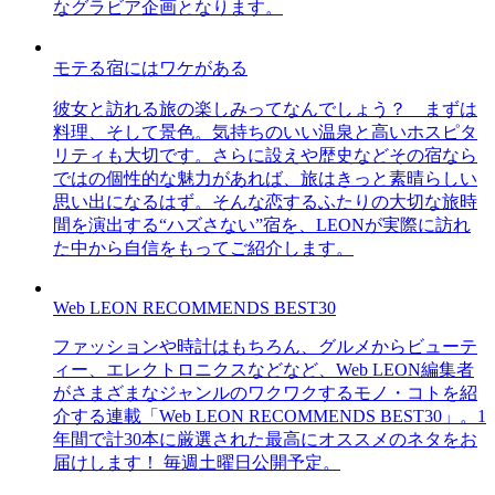
なグラビア企画となります。
モテる宿にはワケがある
彼女と訪れる旅の楽しみってなんでしょう？ まずは
料理、そして景色。気持ちのいい温泉と高いホスピタ
リティも大切です。さらに設えや歴史などその宿なら
ではの個性的な魅力があれば、旅はきっと素晴らしい
思い出になるはず。そんな恋するふたりの大切な旅時
間を演出する“ハズさない”宿を、LEONが実際に訪れ
た中から自信をもってご紹介します。
Web LEON RECOMMENDS BEST30
ファッションや時計はもちろん、グルメからビューテ
ィー、エレクトロニクスなどなど、Web LEON編集者
がさまざまなジャンルのワクワクするモノ・コトを紹
介する連載「Web LEON RECOMMENDS BEST30」。1
年間で計30本に厳選された最高にオススメのネタをお
届けします！ 毎週土曜日公開予定。