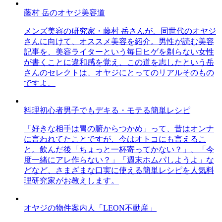
藤村 岳のオヤジ美容道
メンズ美容の研究家・藤村 岳さんが、同世代のオヤジ
さんに向けて、オススメ美容を紹介。男性が読む美容
記事を、美容ライターという毎日ヒゲを剃らない女性
が書くことに違和感を覚え、この道を志したという岳
さんのセレクトは、オヤジにとってのリアルそのもの
ですよ。
料理初心者男子でもデキる・モテる簡単レシピ
「好きな相手は胃の腑からつかめ」って、昔はオンナ
に言われてたことですが、今はオトコにも言えるこ
と。飲んだ後「ちょっと一杯寄ってかない？」、「今
度一緒にアレ作らない？」「週末ホムパしようよ」な
どなど、さまざまな口実に使える簡単レシピを人気料
理研究家がお教えします。
オヤジの物件案内人「LEON不動産」