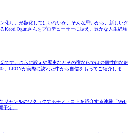
ン化し、形骸化してはいないか、そんな思いから、新しいグ
ri Oguriさんをプロデューサーに据え、豊かな人生経験
切です。さらに設えや歴史などその宿ならではの個性的な魅
を、LEONが実際に訪れた中から自信をもってご紹介しま
まなジャンルのワクワクするモノ・コトを紹介する連載「Web
公開予定。