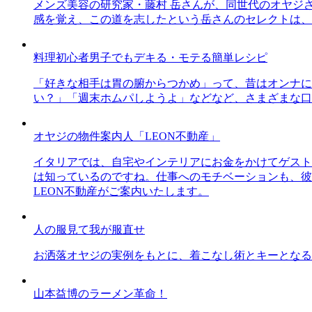
メンズ美容の研究家・藤村 岳さんが、同世代のオヤジ
感を覚え、この道を志したという岳さんのセレクトは、
料理初心者男子でもデキる・モテる簡単レシピ
「好きな相手は胃の腑からつかめ」って、昔はオンナに
い？」「週末ホムパしようよ」などなど、さまざまな口
オヤジの物件案内人「LEON不動産」
イタリアでは、自宅やインテリアにお金をかけてゲスト
は知っているのですね。仕事へのモチベーションも、彼
LEON不動産がご案内いたします。
人の服見て我が服直せ
お洒落オヤジの実例をもとに、着こなし術とキーとなる
山本益博のラーメン革命！