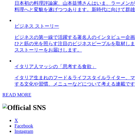
日本初の料理評論家、山本益博さんはいま、ラーメンが
料理へと変貌を遂げつつあります。新時代に向けて群雄
ビジネス ストーリー
ビジネスの第一線で活躍する著名人のインタビュー企画
ひと筋の光を照らす注目のビジネスピープルを取材しま
スストーリーをお届けします。
イタリア人マッシの「思考する食欲」
イタリア生まれのフード＆ライフスタイルライター、マ
する文化や習慣、メニューなどについて考える連載です
READ MORE
X
Facebook
Instagram