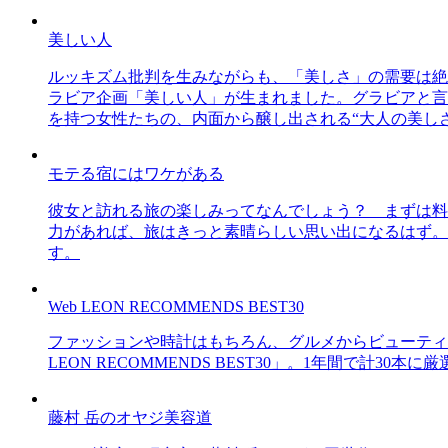
美しい人
ルッキズム批判を生みながらも、「美しさ」の需要は絶
ラビア企画「美しい人」が生まれました。グラビアと言え
を持つ女性たちの、内面から醸し出される“大人の美し
モテる宿にはワケがある
彼女と訪れる旅の楽しみってなんでしょう？ まずは料
力があれば、旅はきっと素晴らしい思い出になるはず。
す。
Web LEON RECOMMENDS BEST30
ファッションや時計はもちろん、グルメからビューティー
LEON RECOMMENDS BEST30」。1年間で計
藤村 岳のオヤジ美容道