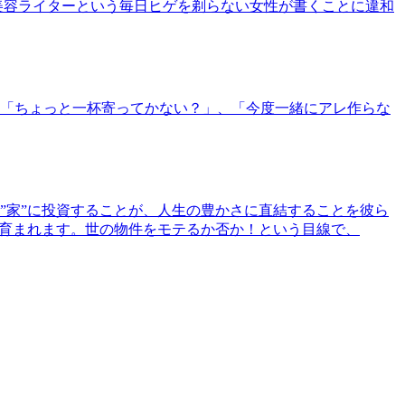
美容ライターという毎日ヒゲを剃らない女性が書くことに違和
「ちょっと一杯寄ってかない？」、「今度一緒にアレ作らな
”家”に投資することが、人生の豊かさに直結することを彼ら
で育まれます。世の物件をモテるか否か！という目線で、