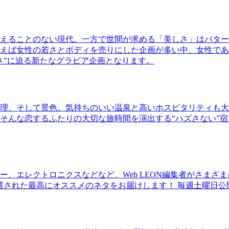
えることのない現代。一方で世間が求める「美しさ」はパター
ば女性の若さとボディを売りにした企画が多い中、女性であるKao
さ”に迫る新たなグラビア企画となります。
理、そして景色。気持ちのいい温泉と高いホスピタリティも大
そんな恋するふたりの大切な旅時間を演出する“ハズさない”宿
、エレクトロニクスなどなど、Web LEON編集者がさまざ
30本に厳選された最高にオススメのネタをお届けします！ 毎週土曜日