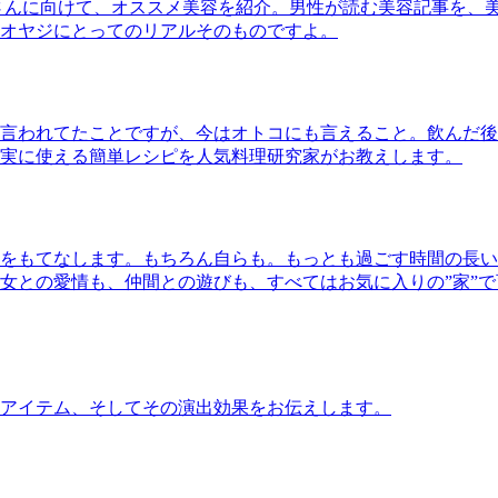
さんに向けて、オススメ美容を紹介。男性が読む美容記事を、
オヤジにとってのリアルそのものですよ。
言われてたことですが、今はオトコにも言えること。飲んだ後
実に使える簡単レシピを人気料理研究家がお教えします。
をもてなします。もちろん自らも。もっとも過ごす時間の長い
女との愛情も、仲間との遊びも、すべてはお気に入りの”家”
アイテム、そしてその演出効果をお伝えします。