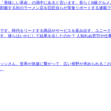
「美味しい革命」の渦中にあると言います。長らくB級グルメ
割拠する街のラーメン店を巨匠自らが実食リポートする連載で
です。時代をリードする商品やサービスを産み出す、ユニーク
す。彼らはいかにして結果を出したのか？ 人知れぬ苦労や仕
ッシさん。世界が急速に繋がって、広い視野が求められるこの
。