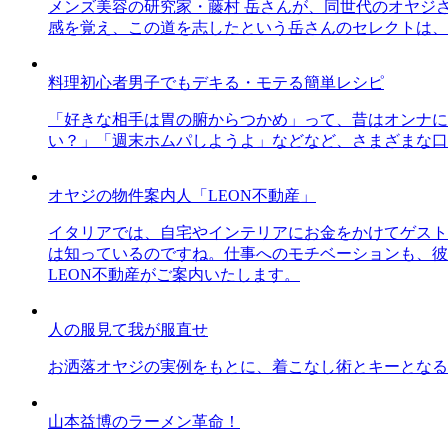
メンズ美容の研究家・藤村 岳さんが、同世代のオヤジ
感を覚え、この道を志したという岳さんのセレクトは、
料理初心者男子でもデキる・モテる簡単レシピ
「好きな相手は胃の腑からつかめ」って、昔はオンナに
い？」「週末ホムパしようよ」などなど、さまざまな口
オヤジの物件案内人「LEON不動産」
イタリアでは、自宅やインテリアにお金をかけてゲスト
は知っているのですね。仕事へのモチベーションも、彼
LEON不動産がご案内いたします。
人の服見て我が服直せ
お洒落オヤジの実例をもとに、着こなし術とキーとなる
山本益博のラーメン革命！