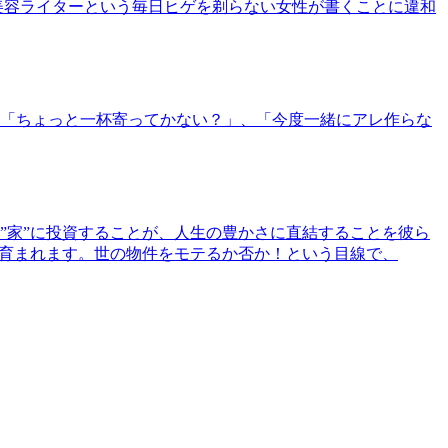
美容ライターという毎日ヒゲを剃らない女性が書くことに違和
「ちょっと一杯寄ってかない？」、「今度一緒にアレ作らな
”家”に投資することが、人生の豊かさに直結することを彼ら
で育まれます。世の物件をモテるか否か！という目線で、