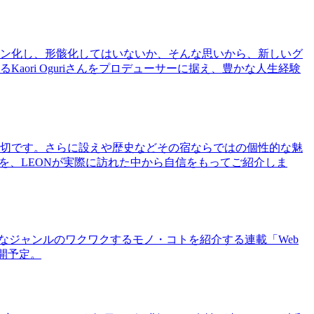
ン化し、形骸化してはいないか、そんな思いから、新しいグ
ri Oguriさんをプロデューサーに据え、豊かな人生経験
切です。さらに設えや歴史などその宿ならではの個性的な魅
を、LEONが実際に訪れた中から自信をもってご紹介しま
まなジャンルのワクワクするモノ・コトを紹介する連載「Web
公開予定。