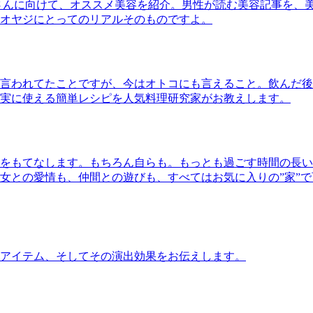
さんに向けて、オススメ美容を紹介。男性が読む美容記事を、
オヤジにとってのリアルそのものですよ。
言われてたことですが、今はオトコにも言えること。飲んだ後
実に使える簡単レシピを人気料理研究家がお教えします。
をもてなします。もちろん自らも。もっとも過ごす時間の長い
女との愛情も、仲間との遊びも、すべてはお気に入りの”家”
アイテム、そしてその演出効果をお伝えします。