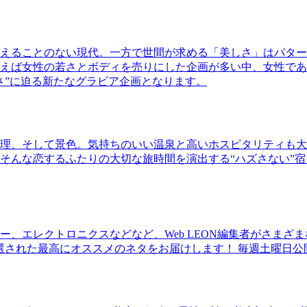
えることのない現代。一方で世間が求める「美しさ」はパター
ば女性の若さとボディを売りにした企画が多い中、女性であるKao
さ”に迫る新たなグラビア企画となります。
理、そして景色。気持ちのいい温泉と高いホスピタリティも大
そんな恋するふたりの大切な旅時間を演出する“ハズさない”宿
、エレクトロニクスなどなど、Web LEON編集者がさまざ
30本に厳選された最高にオススメのネタをお届けします！ 毎週土曜日