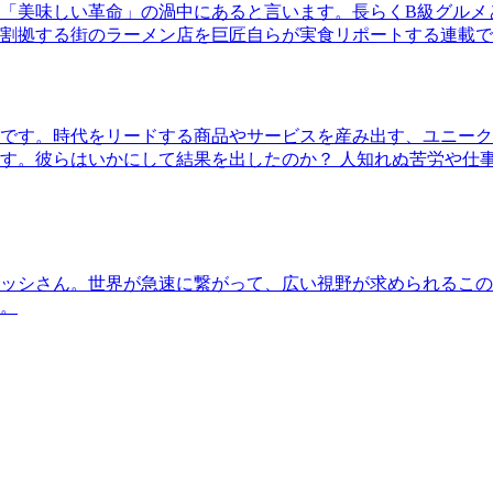
「美味しい革命」の渦中にあると言います。長らくB級グルメ
割拠する街のラーメン店を巨匠自らが実食リポートする連載で
です。時代をリードする商品やサービスを産み出す、ユニーク
す。彼らはいかにして結果を出したのか？ 人知れぬ苦労や仕
ッシさん。世界が急速に繋がって、広い視野が求められるこの
。