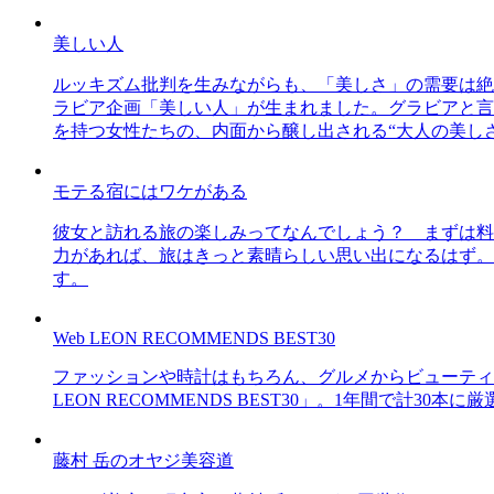
美しい人
ルッキズム批判を生みながらも、「美しさ」の需要は絶
ラビア企画「美しい人」が生まれました。グラビアと言え
を持つ女性たちの、内面から醸し出される“大人の美し
モテる宿にはワケがある
彼女と訪れる旅の楽しみってなんでしょう？ まずは料
力があれば、旅はきっと素晴らしい思い出になるはず。
す。
Web LEON RECOMMENDS BEST30
ファッションや時計はもちろん、グルメからビューティー
LEON RECOMMENDS BEST30」。1年間で計
藤村 岳のオヤジ美容道