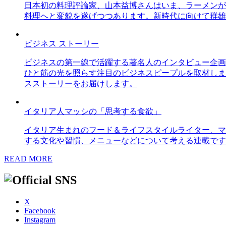
日本初の料理評論家、山本益博さんはいま、ラーメンが
料理へと変貌を遂げつつあります。新時代に向けて群雄
ビジネス ストーリー
ビジネスの第一線で活躍する著名人のインタビュー企画
ひと筋の光を照らす注目のビジネスピープルを取材しま
スストーリーをお届けします。
イタリア人マッシの「思考する食欲」
イタリア生まれのフード＆ライフスタイルライター、マ
する文化や習慣、メニューなどについて考える連載です
READ MORE
X
Facebook
Instagram