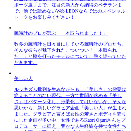
ポーツ選手まで、注目の新人から納得のベテランま
で、他では読めないWeb LEONならではのスペシャル
トークをお楽しみください！
腕時計のプロが選ぶ「一本取られました！」
数多の腕時計を日々目にしている腕時計のプロたち。
そんな彼らが魅了された、ついつい「一本取られ
た！」と膝を打ったモデルについて、熱く語っていた
だきます。
美しい人
ルッキズム批判を生みながらも、「美しさ」の需要は
絶えることのない現代。一方で世間が求める「美し
さ」はパターン化し、形骸化してはいないか、そんな
思いから、新しいグラビア企画「美しい人」が生まれ
ました。グラビアと言えば女性の若さとボディを売り
にした企画が多い中、女性であるKaori Oguriさんをプ
ロデューサーに据え、豊かな人生経験を持つ女性たち