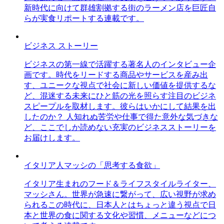
新時代に向けて群雄割拠する街のラーメン店を巨匠自
らが実食リポートする連載です。
ビジネス ストーリー
ビジネスの第一線で活躍する著名人のインタビュー企
画です。時代をリードする商品やサービスを産み出
す、ユニークな視点で社会に新しい価値を提供するな
ど、混迷する未来にひと筋の光を照らす注目のビジネ
スピープルを取材します。彼らはいかにして結果を出
したのか？ 人知れぬ苦労や仕事で得た意外な気づきな
ど、ここでしか読めない充実のビジネスストーリーを
お届けします。
イタリア人マッシの「思考する食欲」
イタリア生まれのフード＆ライフスタイルライター、
マッシさん。世界が急速に繋がって、広い視野が求め
られるこの時代に、日本人とはちょっと違う視点で日
本と世界の食に関する文化や習慣、メニューなどにつ