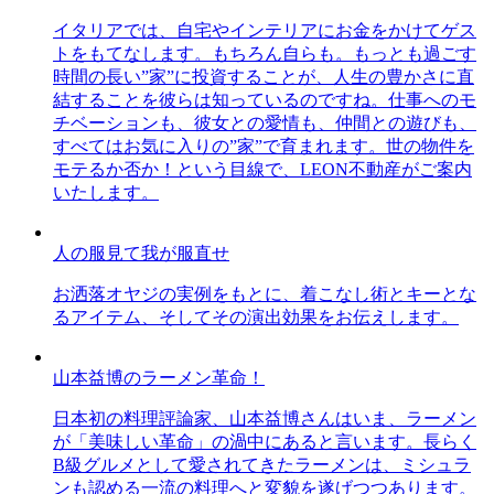
イタリアでは、自宅やインテリアにお金をかけてゲス
トをもてなします。もちろん自らも。もっとも過ごす
時間の長い”家”に投資することが、人生の豊かさに直
結することを彼らは知っているのですね。仕事へのモ
チベーションも、彼女との愛情も、仲間との遊びも、
すべてはお気に入りの”家”で育まれます。世の物件を
モテるか否か！という目線で、LEON不動産がご案内
いたします。
人の服見て我が服直せ
お洒落オヤジの実例をもとに、着こなし術とキーとな
るアイテム、そしてその演出効果をお伝えします。
山本益博のラーメン革命！
日本初の料理評論家、山本益博さんはいま、ラーメン
が「美味しい革命」の渦中にあると言います。長らく
B級グルメとして愛されてきたラーメンは、ミシュラ
ンも認める一流の料理へと変貌を遂げつつあります。