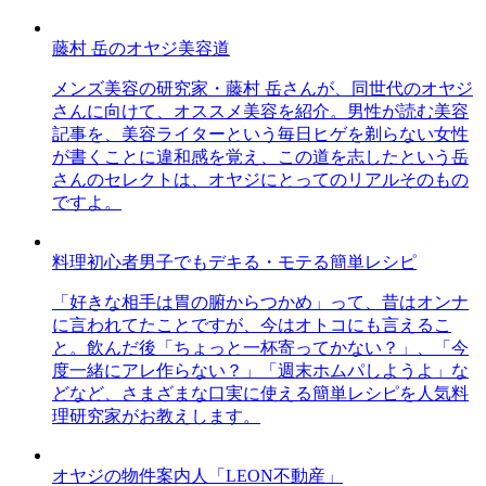
藤村 岳のオヤジ美容道
メンズ美容の研究家・藤村 岳さんが、同世代のオヤジ
さんに向けて、オススメ美容を紹介。男性が読む美容
記事を、美容ライターという毎日ヒゲを剃らない女性
が書くことに違和感を覚え、この道を志したという岳
さんのセレクトは、オヤジにとってのリアルそのもの
ですよ。
料理初心者男子でもデキる・モテる簡単レシピ
「好きな相手は胃の腑からつかめ」って、昔はオンナ
に言われてたことですが、今はオトコにも言えるこ
と。飲んだ後「ちょっと一杯寄ってかない？」、「今
度一緒にアレ作らない？」「週末ホムパしようよ」な
どなど、さまざまな口実に使える簡単レシピを人気料
理研究家がお教えします。
オヤジの物件案内人「LEON不動産」