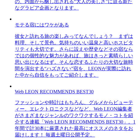
の、内面から醸し出される“大人の美しさ”に迫る新た
なグラビア企画となります。
モテる宿にはワケがある
彼女と訪れる旅の楽しみってなんでしょう？ まずは
料理、そして景色。気持ちのいい温泉と高いホスピタ
リティも大切です。さらに設えや歴史などその宿なら
ではの個性的な魅力があれば、旅はきっと素晴らしい
思い出になるはず。そんな恋するふたりの大切な旅時
間を演出する“ハズさない”宿を、LEONが実際に訪れ
た中から自信をもってご紹介します。
Web LEON RECOMMENDS BEST30
ファッションや時計はもちろん、グルメからビューテ
ィー、エレクトロニクスなどなど、Web LEON編集者
がさまざまなジャンルのワクワクするモノ・コトを紹
介する連載「Web LEON RECOMMENDS BEST30」。1
年間で計30本に厳選された最高にオススメのネタをお
届けします！ 毎週土曜日公開予定。