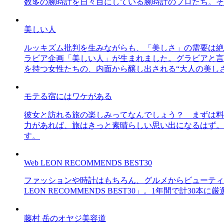
数多の腕時計を日々目にしている腕時計のプロたち。そ
美しい人
ルッキズム批判を生みながらも、「美しさ」の需要は絶
ラビア企画「美しい人」が生まれました。グラビアと言え
を持つ女性たちの、内面から醸し出される“大人の美し
モテる宿にはワケがある
彼女と訪れる旅の楽しみってなんでしょう？ まずは料
力があれば、旅はきっと素晴らしい思い出になるはず。
す。
Web LEON RECOMMENDS BEST30
ファッションや時計はもちろん、グルメからビューティー
LEON RECOMMENDS BEST30」。1年間で計
藤村 岳のオヤジ美容道