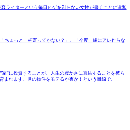
美容ライターという毎日ヒゲを剃らない女性が書くことに違和
「ちょっと一杯寄ってかない？」、「今度一緒にアレ作らな
”家”に投資することが、人生の豊かさに直結することを彼ら
で育まれます。世の物件をモテるか否か！という目線で、