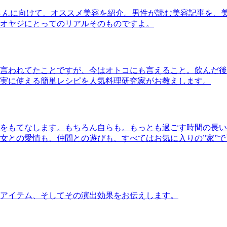
さんに向けて、オススメ美容を紹介。男性が読む美容記事を、
オヤジにとってのリアルそのものですよ。
言われてたことですが、今はオトコにも言えること。飲んだ後
実に使える簡単レシピを人気料理研究家がお教えします。
をもてなします。もちろん自らも。もっとも過ごす時間の長い
女との愛情も、仲間との遊びも、すべてはお気に入りの”家”
アイテム、そしてその演出効果をお伝えします。