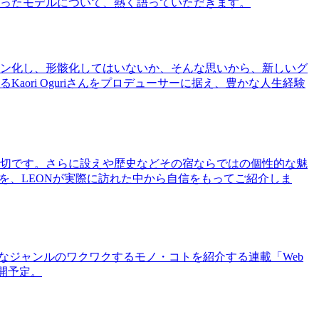
ったモデルについて、熱く語っていただきます。
ン化し、形骸化してはいないか、そんな思いから、新しいグ
ri Oguriさんをプロデューサーに据え、豊かな人生経験
切です。さらに設えや歴史などその宿ならではの個性的な魅
を、LEONが実際に訪れた中から自信をもってご紹介しま
まなジャンルのワクワクするモノ・コトを紹介する連載「Web
公開予定。