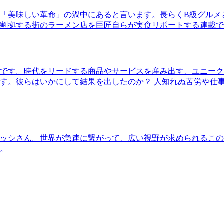
「美味しい革命」の渦中にあると言います。長らくB級グルメ
割拠する街のラーメン店を巨匠自らが実食リポートする連載で
です。時代をリードする商品やサービスを産み出す、ユニーク
す。彼らはいかにして結果を出したのか？ 人知れぬ苦労や仕
ッシさん。世界が急速に繋がって、広い視野が求められるこの
。