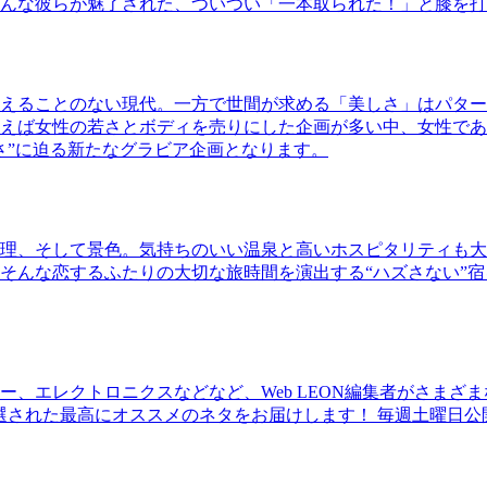
んな彼らが魅了された、ついつい「一本取られた！」と膝を打
えることのない現代。一方で世間が求める「美しさ」はパター
ば女性の若さとボディを売りにした企画が多い中、女性であるKao
さ”に迫る新たなグラビア企画となります。
理、そして景色。気持ちのいい温泉と高いホスピタリティも大
そんな恋するふたりの大切な旅時間を演出する“ハズさない”宿
、エレクトロニクスなどなど、Web LEON編集者がさまざ
30本に厳選された最高にオススメのネタをお届けします！ 毎週土曜日