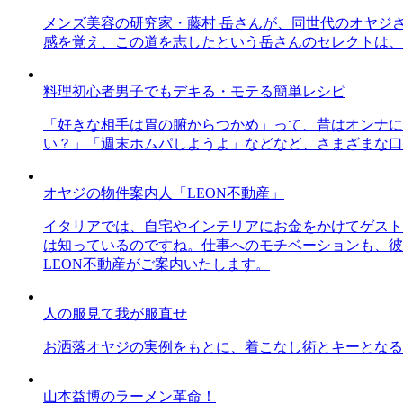
メンズ美容の研究家・藤村 岳さんが、同世代のオヤジ
感を覚え、この道を志したという岳さんのセレクトは、
料理初心者男子でもデキる・モテる簡単レシピ
「好きな相手は胃の腑からつかめ」って、昔はオンナに
い？」「週末ホムパしようよ」などなど、さまざまな口
オヤジの物件案内人「LEON不動産」
イタリアでは、自宅やインテリアにお金をかけてゲスト
は知っているのですね。仕事へのモチベーションも、彼
LEON不動産がご案内いたします。
人の服見て我が服直せ
お洒落オヤジの実例をもとに、着こなし術とキーとなる
山本益博のラーメン革命！