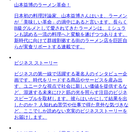
山本益博のラーメン革命！
日本初の料理評論家、山本益博さんはいま、ラーメン
が「美味しい革命」の渦中にあると言います。長らく
B級グルメとして愛されてきたラーメンは、ミシュラ
ンも認める一流の料理へと変貌を遂げつつあります。
新時代に向けて群雄割拠する街のラーメン店を巨匠自
らが実食リポートする連載です。
ビジネス ストーリー
ビジネスの第一線で活躍する著名人のインタビュー企
画です。時代をリードする商品やサービスを産み出
す、ユニークな視点で社会に新しい価値を提供するな
ど、混迷する未来にひと筋の光を照らす注目のビジネ
スピープルを取材します。彼らはいかにして結果を出
したのか？ 人知れぬ苦労や仕事で得た意外な気づきな
ど、ここでしか読めない充実のビジネスストーリーを
お届けします。