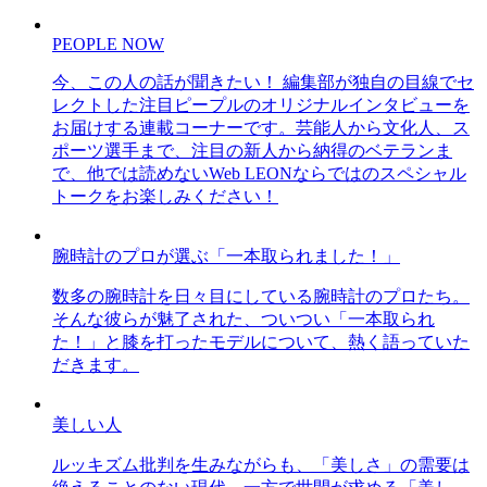
PEOPLE NOW
今、この人の話が聞きたい！ 編集部が独自の目線でセ
レクトした注目ピープルのオリジナルインタビューを
お届けする連載コーナーです。芸能人から文化人、ス
ポーツ選手まで、注目の新人から納得のベテランま
で、他では読めないWeb LEONならではのスペシャル
トークをお楽しみください！
腕時計のプロが選ぶ「一本取られました！」
数多の腕時計を日々目にしている腕時計のプロたち。
そんな彼らが魅了された、ついつい「一本取られ
た！」と膝を打ったモデルについて、熱く語っていた
だきます。
美しい人
ルッキズム批判を生みながらも、「美しさ」の需要は