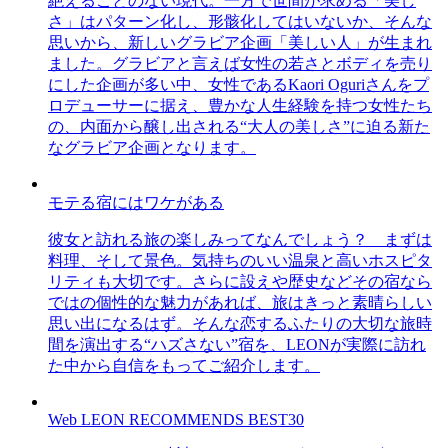
絶えることのない現代。一方で世間が求める「美し
さ」はパターン化し、形骸化してはいないか、そんな
思いから、新しいグラビア企画「美しい人」が生まれ
ました。グラビアと言えば女性の若さとボディを売り
にした企画が多い中、女性であるKaori Oguriさんをプ
ロデューサーに据え、豊かな人生経験を持つ女性たち
の、内面から醸し出される“大人の美しさ”に迫る新た
なグラビア企画となります。
モテる宿にはワケがある
彼女と訪れる旅の楽しみってなんでしょう？ まずは
料理、そして景色。気持ちのいい温泉と高いホスピタ
リティも大切です。さらに設えや歴史などその宿なら
ではの個性的な魅力があれば、旅はきっと素晴らしい
思い出になるはず。そんな恋するふたりの大切な旅時
間を演出する“ハズさない”宿を、LEONが実際に訪れ
た中から自信をもってご紹介します。
Web LEON RECOMMENDS BEST30