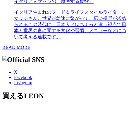
イタリア人マッシの「思考する食欲」
イタリア生まれのフード＆ライフスタイルライター、
マッシさん。世界が急速に繋がって、広い視野が求め
られるこの時代に、日本人とはちょっと違う視点で日
本と世界の食に関する文化や習慣、メニューなどにつ
いて考える連載です。
READ MORE
X
Facebook
Instagram
買えるLEON