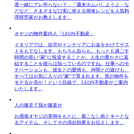
度一緒にアレ作らない？」「週末ホムパしようよ」な
どなど、さまざまな口実に使える簡単レシピを人気料
理研究家がお教えします。
オヤジの物件案内人「LEON不動産」
イタリアでは、自宅やインテリアにお金をかけてゲス
トをもてなします。もちろん自らも。もっとも過ごす
時間の長い”家”に投資することが、人生の豊かさに直
結することを彼らは知っているのですね。仕事へのモ
チベーションも、彼女との愛情も、仲間との遊びも、
すべてはお気に入りの”家”で育まれます。世の物件を
モテるか否か！という目線で、LEON不動産がご案内
いたします。
人の服見て我が服直せ
お洒落オヤジの実例をもとに、着こなし術とキーとな
るアイテム、そしてその演出効果をお伝えします。