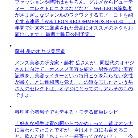
ファッションや時計はもちろん、グルメからビューテ
ィー、エレクトロニクスなどなど、Web LEON編集者
がさまざまなジャンルのワクワクするモノ・コトを紹
介する連載「Web LEON RECOMMENDS BEST30」。1
年間で計30本に厳選された最高にオススメのネタをお
届けします！ 毎週土曜日公開予定。
藤村 岳のオヤジ美容道
メンズ美容の研究家・藤村 岳さんが、同世代のオヤジ
さんに向けて、オススメ美容を紹介。男性が読む美容
記事を、美容ライターという毎日ヒゲを剃らない女性
が書くことに違和感を覚え、この道を志したという岳
さんのセレクトは、オヤジにとってのリアルそのもの
ですよ。
料理初心者男子でもデキる・モテる簡単レシピ
「好きな相手は胃の腑からつかめ」って、昔はオンナ
に言われてたことですが、今はオトコにも言えるこ
と。飲んだ後「ちょっと一杯寄ってかない？」、「今