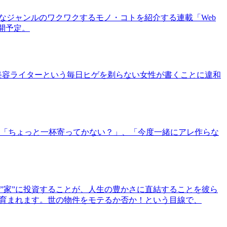
まなジャンルのワクワクするモノ・コトを紹介する連載「Web
公開予定。
美容ライターという毎日ヒゲを剃らない女性が書くことに違和
「ちょっと一杯寄ってかない？」、「今度一緒にアレ作らな
”家”に投資することが、人生の豊かさに直結することを彼ら
で育まれます。世の物件をモテるか否か！という目線で、