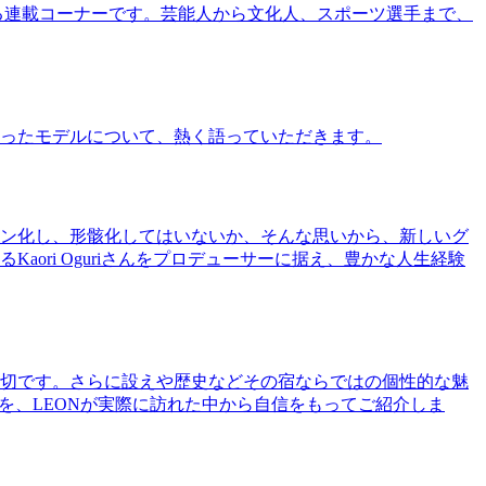
る連載コーナーです。芸能人から文化人、スポーツ選手まで、
ったモデルについて、熱く語っていただきます。
ン化し、形骸化してはいないか、そんな思いから、新しいグ
ri Oguriさんをプロデューサーに据え、豊かな人生経験
切です。さらに設えや歴史などその宿ならではの個性的な魅
を、LEONが実際に訪れた中から自信をもってご紹介しま