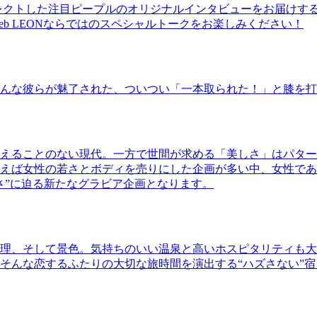
レクトした注目ピープルのオリジナルインタビューをお届けす
b LEONならではのスペシャルトークをお楽しみください！
んな彼らが魅了された、ついつい「一本取られた！」と膝を打
えることのない現代。一方で世間が求める「美しさ」はパター
ば女性の若さとボディを売りにした企画が多い中、女性であるKao
さ”に迫る新たなグラビア企画となります。
理、そして景色。気持ちのいい温泉と高いホスピタリティも大
そんな恋するふたりの大切な旅時間を演出する“ハズさない”宿