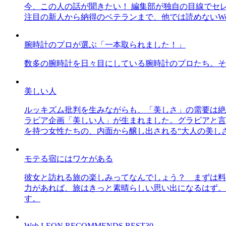
今、この人の話が聞きたい！ 編集部が独自の目線でセ
注目の新人から納得のベテランまで、他では読めないWe
腕時計のプロが選ぶ「一本取られました！」
数多の腕時計を日々目にしている腕時計のプロたち。そ
美しい人
ルッキズム批判を生みながらも、「美しさ」の需要は絶
ラビア企画「美しい人」が生まれました。グラビアと言え
を持つ女性たちの、内面から醸し出される“大人の美し
モテる宿にはワケがある
彼女と訪れる旅の楽しみってなんでしょう？ まずは料
力があれば、旅はきっと素晴らしい思い出になるはず。
す。
Web LEON RECOMMENDS BEST30