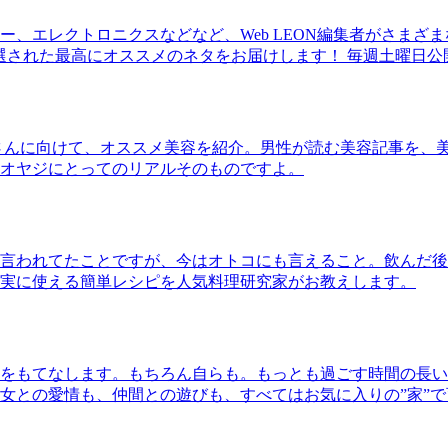
、エレクトロニクスなどなど、Web LEON編集者がさまざ
30本に厳選された最高にオススメのネタをお届けします！ 毎週土曜日
さんに向けて、オススメ美容を紹介。男性が読む美容記事を、
オヤジにとってのリアルそのものですよ。
言われてたことですが、今はオトコにも言えること。飲んだ後
実に使える簡単レシピを人気料理研究家がお教えします。
をもてなします。もちろん自らも。もっとも過ごす時間の長い
女との愛情も、仲間との遊びも、すべてはお気に入りの”家”