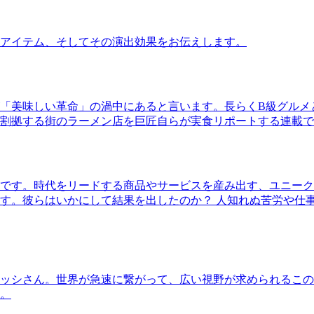
アイテム、そしてその演出効果をお伝えします。
「美味しい革命」の渦中にあると言います。長らくB級グルメ
割拠する街のラーメン店を巨匠自らが実食リポートする連載で
です。時代をリードする商品やサービスを産み出す、ユニーク
す。彼らはいかにして結果を出したのか？ 人知れぬ苦労や仕
ッシさん。世界が急速に繋がって、広い視野が求められるこの
。