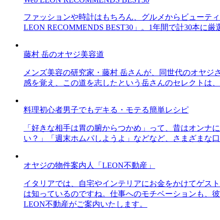
ファッションや時計はもちろん、グルメからビューティー
LEON RECOMMENDS BEST30」。1年間で計
藤村 岳のオヤジ美容道
メンズ美容の研究家・藤村 岳さんが、同世代のオヤジ
感を覚え、この道を志したという岳さんのセレクトは、
料理初心者男子でもデキる・モテる簡単レシピ
「好きな相手は胃の腑からつかめ」って、昔はオンナに
い？」「週末ホムパしようよ」などなど、さまざまな口
オヤジの物件案内人「LEON不動産」
イタリアでは、自宅やインテリアにお金をかけてゲスト
は知っているのですね。仕事へのモチベーションも、彼
LEON不動産がご案内いたします。