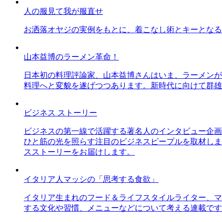
人の服見て我が服直せ
お洒落オヤジの実例をもとに、着こなし術とキーとなる
山本益博のラーメン革命！
日本初の料理評論家、山本益博さんはいま、ラーメンが
料理へと変貌を遂げつつあります。新時代に向けて群雄
ビジネス ストーリー
ビジネスの第一線で活躍する著名人のインタビュー企画
ひと筋の光を照らす注目のビジネスピープルを取材しま
スストーリーをお届けします。
イタリア人マッシの「思考する食欲」
イタリア生まれのフード＆ライフスタイルライター、マ
する文化や習慣、メニューなどについて考える連載です