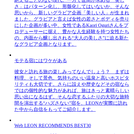
絶えることのない現代。一方で世間が求める「美し
さ」はパターン化し、形骸化してはいないか、そんな
思いから、新しいグラビア企画「美しい人」が生まれ
ました。グラビアと言えば女性の若さとボディを売り
にした企画が多い中、女性であるKaori Oguriさんをプ
ロデューサーに据え、豊かな人生経験を持つ女性たち
の、内面から醸し出される“大人の美しさ”に迫る新た
なグラビア企画となります。
モテる宿にはワケがある
彼女と訪れる旅の楽しみってなんでしょう？ まずは
料理、そして景色。気持ちのいい温泉と高いホスピタ
リティも大切です。さらに設えや歴史などその宿なら
ではの個性的な魅力があれば、旅はきっと素晴らしい
思い出になるはず。そんな恋するふたりの大切な旅時
間を演出する“ハズさない”宿を、LEONが実際に訪れ
た中から自信をもってご紹介します。
Web LEON RECOMMENDS BEST30