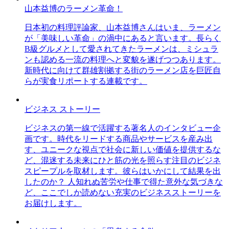
山本益博のラーメン革命！
日本初の料理評論家、山本益博さんはいま、ラーメン
が「美味しい革命」の渦中にあると言います。長らく
B級グルメとして愛されてきたラーメンは、ミシュラ
ンも認める一流の料理へと変貌を遂げつつあります。
新時代に向けて群雄割拠する街のラーメン店を巨匠自
らが実食リポートする連載です。
ビジネス ストーリー
ビジネスの第一線で活躍する著名人のインタビュー企
画です。時代をリードする商品やサービスを産み出
す、ユニークな視点で社会に新しい価値を提供するな
ど、混迷する未来にひと筋の光を照らす注目のビジネ
スピープルを取材します。彼らはいかにして結果を出
したのか？ 人知れぬ苦労や仕事で得た意外な気づきな
ど、ここでしか読めない充実のビジネスストーリーを
お届けします。