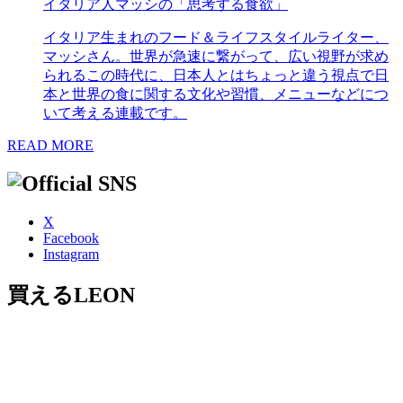
イタリア人マッシの「思考する食欲」
イタリア生まれのフード＆ライフスタイルライター、
マッシさん。世界が急速に繋がって、広い視野が求め
られるこの時代に、日本人とはちょっと違う視点で日
本と世界の食に関する文化や習慣、メニューなどにつ
いて考える連載です。
READ MORE
X
Facebook
Instagram
買えるLEON