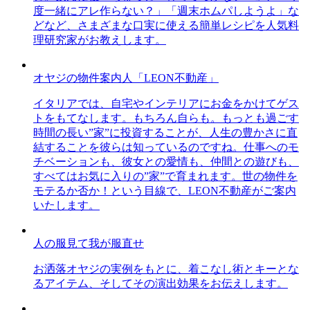
度一緒にアレ作らない？」「週末ホムパしようよ」な
どなど、さまざまな口実に使える簡単レシピを人気料
理研究家がお教えします。
オヤジの物件案内人「LEON不動産」
イタリアでは、自宅やインテリアにお金をかけてゲス
トをもてなします。もちろん自らも。もっとも過ごす
時間の長い”家”に投資することが、人生の豊かさに直
結することを彼らは知っているのですね。仕事へのモ
チベーションも、彼女との愛情も、仲間との遊びも、
すべてはお気に入りの”家”で育まれます。世の物件を
モテるか否か！という目線で、LEON不動産がご案内
いたします。
人の服見て我が服直せ
お洒落オヤジの実例をもとに、着こなし術とキーとな
るアイテム、そしてその演出効果をお伝えします。