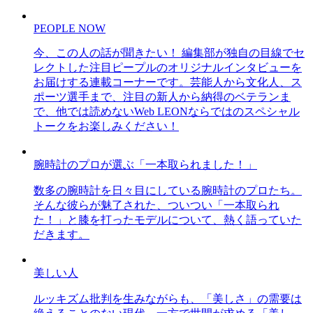
PEOPLE NOW
今、この人の話が聞きたい！ 編集部が独自の目線でセ
レクトした注目ピープルのオリジナルインタビューを
お届けする連載コーナーです。芸能人から文化人、ス
ポーツ選手まで、注目の新人から納得のベテランま
で、他では読めないWeb LEONならではのスペシャル
トークをお楽しみください！
腕時計のプロが選ぶ「一本取られました！」
数多の腕時計を日々目にしている腕時計のプロたち。
そんな彼らが魅了された、ついつい「一本取られ
た！」と膝を打ったモデルについて、熱く語っていた
だきます。
美しい人
ルッキズム批判を生みながらも、「美しさ」の需要は