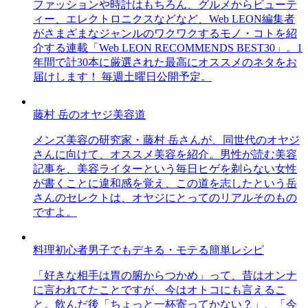
ファッションや時計はもちろん、グルメからビューテ
ィー、エレクトロニクスなどなど、Web LEON編集者
がさまざまなジャンルのワクワクするモノ・コトを紹
介する連載「Web LEON RECOMMENDS BEST30」。1
年間で計30本に厳選された最高にオススメのネタをお
届けします！ 毎週土曜日公開予定。
藤村 岳のオヤジ美容道
メンズ美容の研究家・藤村 岳さんが、同世代のオヤジ
さんに向けて、オススメ美容を紹介。男性が読む美容
記事を、美容ライターという毎日ヒゲを剃らない女性
が書くことに違和感を覚え、この道を志したという岳
さんのセレクトは、オヤジにとってのリアルそのもの
ですよ。
料理初心者男子でもデキる・モテる簡単レシピ
「好きな相手は胃の腑からつかめ」って、昔はオンナ
に言われてたことですが、今はオトコにも言えるこ
と。飲んだ後「ちょっと一杯寄ってかない？」、「今