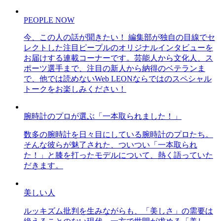
PEOPLE NOW
今、この人の話が聞きたい！ 編集部が独自の目線でセ
レクトした注目ピープルのオリジナルインタビューを
お届けする連載コーナーです。芸能人から文化人、ス
ポーツ選手まで、注目の新人から納得のベテランま
で、他では読めないWeb LEONならではのスペシャル
トークをお楽しみください！
腕時計のプロが選ぶ「一本取られました！」
数多の腕時計を日々目にしている腕時計のプロたち。
そんな彼らが魅了された、ついつい「一本取られ
た！」と膝を打ったモデルについて、熱く語っていた
だきます。
美しい人
ルッキズム批判を生みながらも、「美しさ」の需要は