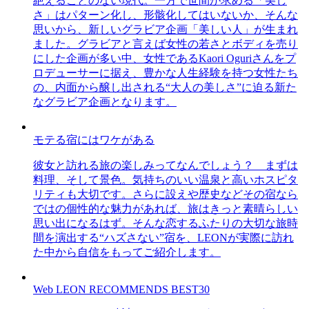
絶えることのない現代。一方で世間が求める「美し
さ」はパターン化し、形骸化してはいないか、そんな
思いから、新しいグラビア企画「美しい人」が生まれ
ました。グラビアと言えば女性の若さとボディを売り
にした企画が多い中、女性であるKaori Oguriさんをプ
ロデューサーに据え、豊かな人生経験を持つ女性たち
の、内面から醸し出される“大人の美しさ”に迫る新た
なグラビア企画となります。
モテる宿にはワケがある
彼女と訪れる旅の楽しみってなんでしょう？ まずは
料理、そして景色。気持ちのいい温泉と高いホスピタ
リティも大切です。さらに設えや歴史などその宿なら
ではの個性的な魅力があれば、旅はきっと素晴らしい
思い出になるはず。そんな恋するふたりの大切な旅時
間を演出する“ハズさない”宿を、LEONが実際に訪れ
た中から自信をもってご紹介します。
Web LEON RECOMMENDS BEST30