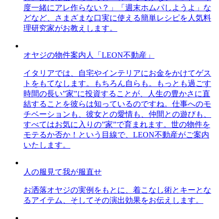
度一緒にアレ作らない？」「週末ホムパしようよ」な
どなど、さまざまな口実に使える簡単レシピを人気料
理研究家がお教えします。
オヤジの物件案内人「LEON不動産」
イタリアでは、自宅やインテリアにお金をかけてゲス
トをもてなします。もちろん自らも。もっとも過ごす
時間の長い”家”に投資することが、人生の豊かさに直
結することを彼らは知っているのですね。仕事へのモ
チベーションも、彼女との愛情も、仲間との遊びも、
すべてはお気に入りの”家”で育まれます。世の物件を
モテるか否か！という目線で、LEON不動産がご案内
いたします。
人の服見て我が服直せ
お洒落オヤジの実例をもとに、着こなし術とキーとな
るアイテム、そしてその演出効果をお伝えします。