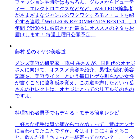
ファッションや時計はもちろん、グルメからビューテ
ィー、エレクトロニクスなどなど、Web LEON編集者
がさまざまなジャンルのワクワクするモノ・コトを紹
介する連載「Web LEON RECOMMENDS BEST30」。1
年間で計30本に厳選された最高にオススメのネタをお
届けします！ 毎週土曜日公開予定。
藤村 岳のオヤジ美容道
メンズ美容の研究家・藤村 岳さんが、同世代のオヤジ
さんに向けて、オススメ美容を紹介。男性が読む美容
記事を、美容ライターという毎日ヒゲを剃らない女性
が書くことに違和感を覚え、この道を志したという岳
さんのセレクトは、オヤジにとってのリアルそのもの
ですよ。
料理初心者男子でもデキる・モテる簡単レシピ
「好きな相手は胃の腑からつかめ」って、昔はオンナ
に言われてたことですが、今はオトコにも言えるこ
と。飲んだ後「ちょっと一杯寄ってかない？」、「今