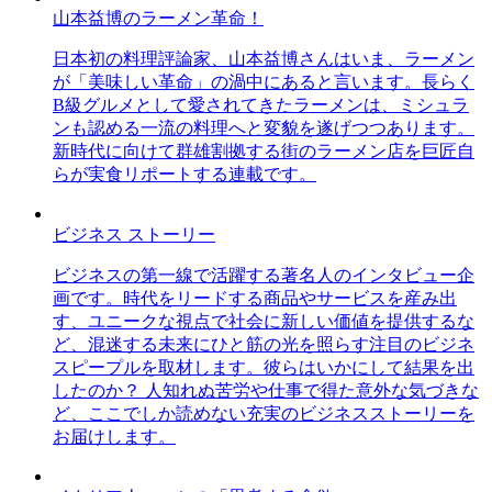
山本益博のラーメン革命！
日本初の料理評論家、山本益博さんはいま、ラーメン
が「美味しい革命」の渦中にあると言います。長らく
B級グルメとして愛されてきたラーメンは、ミシュラ
ンも認める一流の料理へと変貌を遂げつつあります。
新時代に向けて群雄割拠する街のラーメン店を巨匠自
らが実食リポートする連載です。
ビジネス ストーリー
ビジネスの第一線で活躍する著名人のインタビュー企
画です。時代をリードする商品やサービスを産み出
す、ユニークな視点で社会に新しい価値を提供するな
ど、混迷する未来にひと筋の光を照らす注目のビジネ
スピープルを取材します。彼らはいかにして結果を出
したのか？ 人知れぬ苦労や仕事で得た意外な気づきな
ど、ここでしか読めない充実のビジネスストーリーを
お届けします。