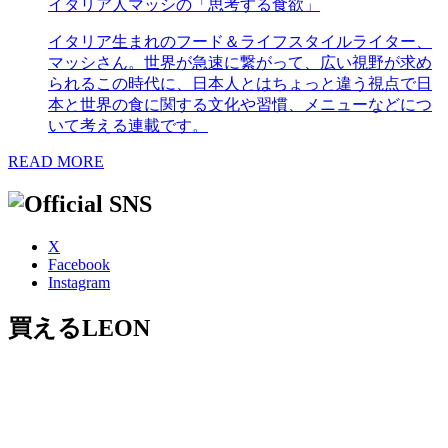
イタリア人マッシの「思考する食欲」
イタリア生まれのフード＆ライフスタイルライター、
マッシさん。世界が急速に繋がって、広い視野が求め
られるこの時代に、日本人とはちょっと違う視点で日
本と世界の食に関する文化や習慣、メニューなどにつ
いて考える連載です。
READ MORE
X
Facebook
Instagram
買えるLEON