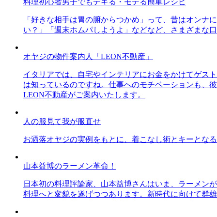
料理初心者男子でもデキる・モテる簡単レシピ
「好きな相手は胃の腑からつかめ」って、昔はオンナに
い？」「週末ホムパしようよ」などなど、さまざまな口
オヤジの物件案内人「LEON不動産」
イタリアでは、自宅やインテリアにお金をかけてゲスト
は知っているのですね。仕事へのモチベーションも、彼
LEON不動産がご案内いたします。
人の服見て我が服直せ
お洒落オヤジの実例をもとに、着こなし術とキーとなる
山本益博のラーメン革命！
日本初の料理評論家、山本益博さんはいま、ラーメンが
料理へと変貌を遂げつつあります。新時代に向けて群雄