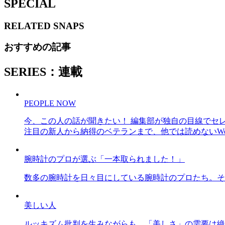
SPECIAL
RELATED
SNAPS
おすすめの記事
SERIES：連載
PEOPLE NOW
今、この人の話が聞きたい！ 編集部が独自の目線でセ
注目の新人から納得のベテランまで、他では読めないWe
腕時計のプロが選ぶ「一本取られました！」
数多の腕時計を日々目にしている腕時計のプロたち。そ
美しい人
ルッキズム批判を生みながらも、「美しさ」の需要は絶