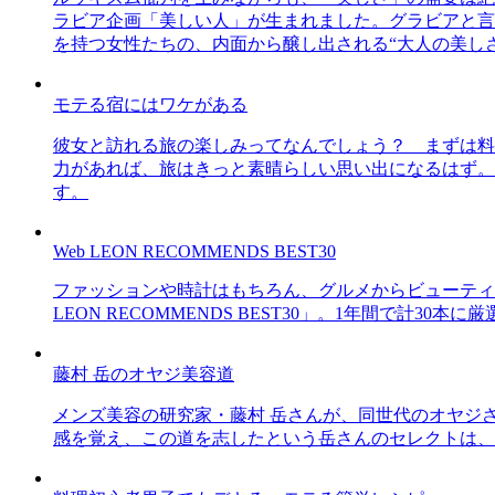
ラビア企画「美しい人」が生まれました。グラビアと言え
を持つ女性たちの、内面から醸し出される“大人の美し
モテる宿にはワケがある
彼女と訪れる旅の楽しみってなんでしょう？ まずは料
力があれば、旅はきっと素晴らしい思い出になるはず。
す。
Web LEON RECOMMENDS BEST30
ファッションや時計はもちろん、グルメからビューティー
LEON RECOMMENDS BEST30」。1年間で計
藤村 岳のオヤジ美容道
メンズ美容の研究家・藤村 岳さんが、同世代のオヤジ
感を覚え、この道を志したという岳さんのセレクトは、