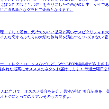
ば女性の若さとボディを売りにした企画が多い中、女性であるKao
さ”に迫る新たなグラビア企画となります。
理、そして景色。気持ちのいい温泉と高いホスピタリティも大
そんな恋するふたりの大切な旅時間を演出する“ハズさない”宿
、エレクトロニクスなどなど、Web LEON編集者がさまざ
30本に厳選された最高にオススメのネタをお届けします！ 毎週土曜日
さんに向けて、オススメ美容を紹介。男性が読む美容記事を、
オヤジにとってのリアルそのものですよ。