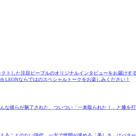
レクトした注目ピープルのオリジナルインタビューをお届けす
b LEONならではのスペシャルトークをお楽しみください！
んな彼らが魅了された、ついつい「一本取られた！」と膝を打
えることのない現代。一方で世間が求める「美しさ」はパター