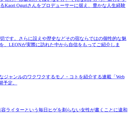
ri Oguriさんをプロデューサーに据え、豊かな人生経験
切です。さらに設えや歴史などその宿ならではの個性的な魅
を、LEONが実際に訪れた中から自信をもってご紹介しま
まなジャンルのワクワクするモノ・コトを紹介する連載「Web
公開予定。
美容ライターという毎日ヒゲを剃らない女性が書くことに違和