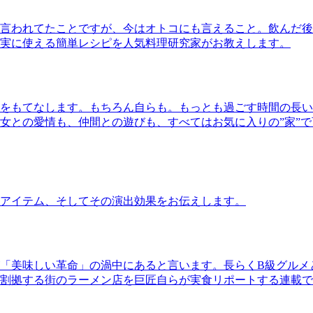
言われてたことですが、今はオトコにも言えること。飲んだ後
実に使える簡単レシピを人気料理研究家がお教えします。
をもてなします。もちろん自らも。もっとも過ごす時間の長い
女との愛情も、仲間との遊びも、すべてはお気に入りの”家”
アイテム、そしてその演出効果をお伝えします。
「美味しい革命」の渦中にあると言います。長らくB級グルメ
割拠する街のラーメン店を巨匠自らが実食リポートする連載で