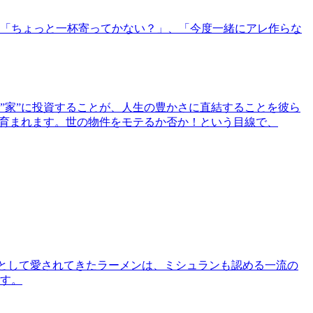
「ちょっと一杯寄ってかない？」、「今度一緒にアレ作らな
”家”に投資することが、人生の豊かさに直結することを彼ら
で育まれます。世の物件をモテるか否か！という目線で、
として愛されてきたラーメンは、ミシュランも認める一流の
す。