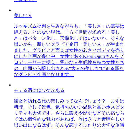
美しい人
ルッキズム批判を生みながらも、「美しさ」の需要は
絶えることのない現代。一方で世間が求める「美し
さ」はパターン化し、形骸化してはいないか、そんな
思いから、新しいグラビア企画「美しい人」が生まれ
ました。グラビアと言えば女性の若さとボディを売り
にした企画が多い中、女性であるKaori Oguriさんをプ
ロデューサーに据え、豊かな人生経験を持つ女性たち
の、内面から醸し出される“大人の美しさ”に迫る新た
なグラビア企画となります。
モテる宿にはワケがある
彼女と訪れる旅の楽しみってなんでしょう？ まずは
料理、そして景色。気持ちのいい温泉と高いホスピタ
リティも大切です。さらに設えや歴史などその宿なら
ではの個性的な魅力があれば、旅はきっと素晴らしい
思い出になるはず。そんな恋するふたりの大切な旅時