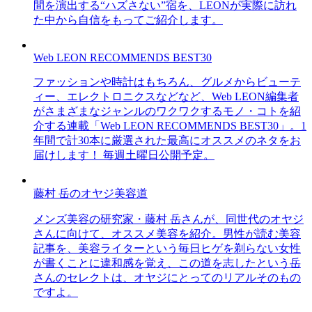
間を演出する“ハズさない”宿を、LEONが実際に訪れ
た中から自信をもってご紹介します。
Web LEON RECOMMENDS BEST30
ファッションや時計はもちろん、グルメからビューテ
ィー、エレクトロニクスなどなど、Web LEON編集者
がさまざまなジャンルのワクワクするモノ・コトを紹
介する連載「Web LEON RECOMMENDS BEST30」。1
年間で計30本に厳選された最高にオススメのネタをお
届けします！ 毎週土曜日公開予定。
藤村 岳のオヤジ美容道
メンズ美容の研究家・藤村 岳さんが、同世代のオヤジ
さんに向けて、オススメ美容を紹介。男性が読む美容
記事を、美容ライターという毎日ヒゲを剃らない女性
が書くことに違和感を覚え、この道を志したという岳
さんのセレクトは、オヤジにとってのリアルそのもの
ですよ。