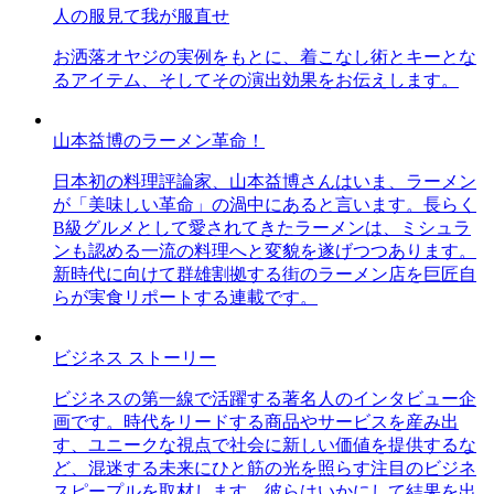
人の服見て我が服直せ
お洒落オヤジの実例をもとに、着こなし術とキーとな
るアイテム、そしてその演出効果をお伝えします。
山本益博のラーメン革命！
日本初の料理評論家、山本益博さんはいま、ラーメン
が「美味しい革命」の渦中にあると言います。長らく
B級グルメとして愛されてきたラーメンは、ミシュラ
ンも認める一流の料理へと変貌を遂げつつあります。
新時代に向けて群雄割拠する街のラーメン店を巨匠自
らが実食リポートする連載です。
ビジネス ストーリー
ビジネスの第一線で活躍する著名人のインタビュー企
画です。時代をリードする商品やサービスを産み出
す、ユニークな視点で社会に新しい価値を提供するな
ど、混迷する未来にひと筋の光を照らす注目のビジネ
スピープルを取材します。彼らはいかにして結果を出