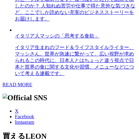
したのか？ 人知れぬ苦労や仕事で得た意外な気づきな
ど、ここでしか読めない充実のビジネスストーリーを
お届けします。
イタリア人マッシの「思考する食欲」
イタリア生まれのフード＆ライフスタイルライター、
マッシさん。世界が急速に繋がって、広い視野が求め
られるこの時代に、日本人とはちょっと違う視点で日
本と世界の食に関する文化や習慣、メニューなどにつ
いて考える連載です。
READ MORE
X
Facebook
Instagram
買えるLEON