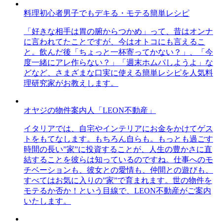
料理初心者男子でもデキる・モテる簡単レシピ
「好きな相手は胃の腑からつかめ」って、昔はオンナ
に言われてたことですが、今はオトコにも言えるこ
と。飲んだ後「ちょっと一杯寄ってかない？」、「今
度一緒にアレ作らない？」「週末ホムパしようよ」な
どなど、さまざまな口実に使える簡単レシピを人気料
理研究家がお教えします。
オヤジの物件案内人「LEON不動産」
イタリアでは、自宅やインテリアにお金をかけてゲス
トをもてなします。もちろん自らも。もっとも過ごす
時間の長い”家”に投資することが、人生の豊かさに直
結することを彼らは知っているのですね。仕事へのモ
チベーションも、彼女との愛情も、仲間との遊びも、
すべてはお気に入りの”家”で育まれます。世の物件を
モテるか否か！という目線で、LEON不動産がご案内
いたします。