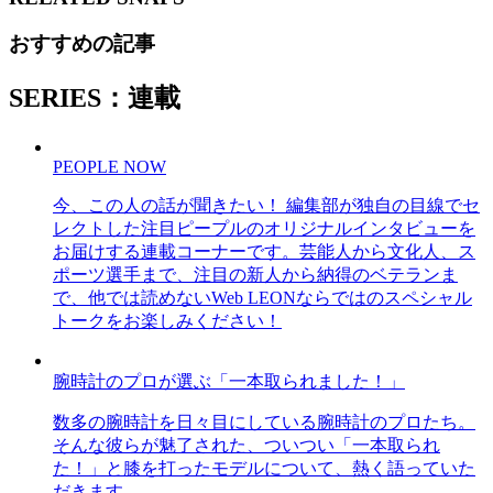
おすすめの記事
SERIES：連載
PEOPLE NOW
今、この人の話が聞きたい！ 編集部が独自の目線でセ
レクトした注目ピープルのオリジナルインタビューを
お届けする連載コーナーです。芸能人から文化人、ス
ポーツ選手まで、注目の新人から納得のベテランま
で、他では読めないWeb LEONならではのスペシャル
トークをお楽しみください！
腕時計のプロが選ぶ「一本取られました！」
数多の腕時計を日々目にしている腕時計のプロたち。
そんな彼らが魅了された、ついつい「一本取られ
た！」と膝を打ったモデルについて、熱く語っていた
だきます。