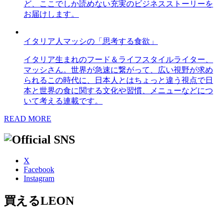
ど、ここでしか読めない充実のビジネスストーリーを
お届けします。
イタリア人マッシの「思考する食欲」
イタリア生まれのフード＆ライフスタイルライター、
マッシさん。世界が急速に繋がって、広い視野が求め
られるこの時代に、日本人とはちょっと違う視点で日
本と世界の食に関する文化や習慣、メニューなどにつ
いて考える連載です。
READ MORE
X
Facebook
Instagram
買えるLEON