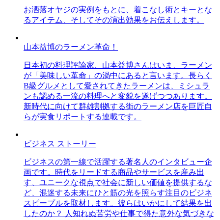
お洒落オヤジの実例をもとに、着こなし術とキーとな
るアイテム、そしてその演出効果をお伝えします。
山本益博のラーメン革命！
日本初の料理評論家、山本益博さんはいま、ラーメン
が「美味しい革命」の渦中にあると言います。長らく
B級グルメとして愛されてきたラーメンは、ミシュラ
ンも認める一流の料理へと変貌を遂げつつあります。
新時代に向けて群雄割拠する街のラーメン店を巨匠自
らが実食リポートする連載です。
ビジネス ストーリー
ビジネスの第一線で活躍する著名人のインタビュー企
画です。時代をリードする商品やサービスを産み出
す、ユニークな視点で社会に新しい価値を提供するな
ど、混迷する未来にひと筋の光を照らす注目のビジネ
スピープルを取材します。彼らはいかにして結果を出
したのか？ 人知れぬ苦労や仕事で得た意外な気づきな