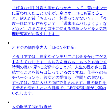
「好きな相手は胃の腑からつかめ」って、昔はオンナ
に言われてたことですが、今はオトコにも言えるこ
と。飲んだ後「ちょっと一杯寄ってかない？」、「今
度一緒にアレ作らない？」「週末ホムパしようよ」な
どなど、さまざまな口実に使える簡単レシピを人気料
理研究家がお教えします。
オヤジの物件案内人「LEON不動産」
イタリアでは、自宅やインテリアにお金をかけてゲス
トをもてなします。もちろん自らも。もっとも過ごす
時間の長い”家”に投資することが、人生の豊かさに直
結することを彼らは知っているのですね。仕事へのモ
チベーションも、彼女との愛情も、仲間との遊びも、
すべてはお気に入りの”家”で育まれます。世の物件を
モテるか否か！という目線で、LEON不動産がご案内
いたします。
人の服見て我が服直せ