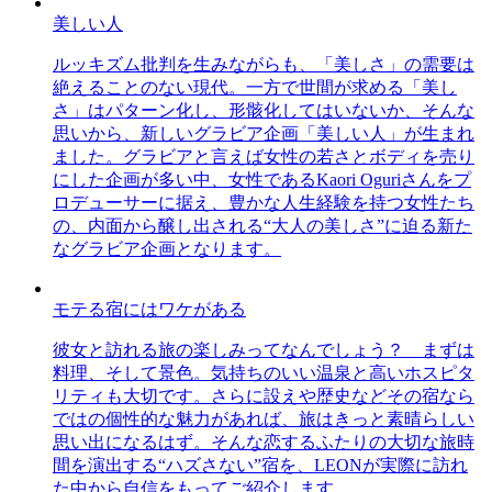
美しい人
ルッキズム批判を生みながらも、「美しさ」の需要は
絶えることのない現代。一方で世間が求める「美し
さ」はパターン化し、形骸化してはいないか、そんな
思いから、新しいグラビア企画「美しい人」が生まれ
ました。グラビアと言えば女性の若さとボディを売り
にした企画が多い中、女性であるKaori Oguriさんをプ
ロデューサーに据え、豊かな人生経験を持つ女性たち
の、内面から醸し出される“大人の美しさ”に迫る新た
なグラビア企画となります。
モテる宿にはワケがある
彼女と訪れる旅の楽しみってなんでしょう？ まずは
料理、そして景色。気持ちのいい温泉と高いホスピタ
リティも大切です。さらに設えや歴史などその宿なら
ではの個性的な魅力があれば、旅はきっと素晴らしい
思い出になるはず。そんな恋するふたりの大切な旅時
間を演出する“ハズさない”宿を、LEONが実際に訪れ
た中から自信をもってご紹介します。