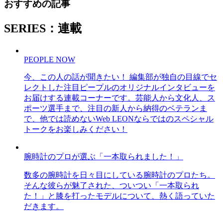
おすすめの記事
SERIES：連載
PEOPLE NOW
今、この人の話が聞きたい！ 編集部が独自の目線でセ
レクトした注目ピープルのオリジナルインタビューを
お届けする連載コーナーです。芸能人から文化人、ス
ポーツ選手まで、注目の新人から納得のベテランま
で、他では読めないWeb LEONならではのスペシャル
トークをお楽しみください！
腕時計のプロが選ぶ「一本取られました！」
数多の腕時計を日々目にしている腕時計のプロたち。
そんな彼らが魅了された、ついつい「一本取られ
た！」と膝を打ったモデルについて、熱く語っていた
だきます。