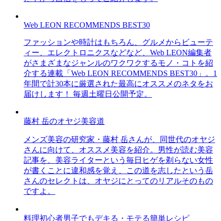
Web LEON RECOMMENDS BEST30
ファッションや時計はもちろん、グルメからビューテ
ィー、エレクトロニクスなどなど、Web LEON編集者
がさまざまなジャンルのワクワクするモノ・コトを紹
介する連載「Web LEON RECOMMENDS BEST30」。1
年間で計30本に厳選された最高にオススメのネタをお
届けします！ 毎週土曜日公開予定。
藤村 岳のオヤジ美容道
メンズ美容の研究家・藤村 岳さんが、同世代のオヤジ
さんに向けて、オススメ美容を紹介。男性が読む美容
記事を、美容ライターという毎日ヒゲを剃らない女性
が書くことに違和感を覚え、この道を志したという岳
さんのセレクトは、オヤジにとってのリアルそのもの
ですよ。
料理初心者男子でもデキる・モテる簡単レシピ