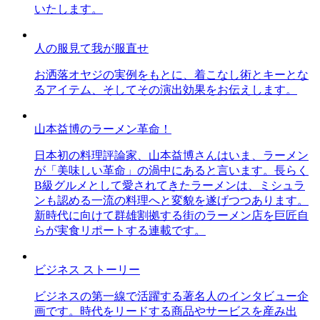
いたします。
人の服見て我が服直せ
お洒落オヤジの実例をもとに、着こなし術とキーとな
るアイテム、そしてその演出効果をお伝えします。
山本益博のラーメン革命！
日本初の料理評論家、山本益博さんはいま、ラーメン
が「美味しい革命」の渦中にあると言います。長らく
B級グルメとして愛されてきたラーメンは、ミシュラ
ンも認める一流の料理へと変貌を遂げつつあります。
新時代に向けて群雄割拠する街のラーメン店を巨匠自
らが実食リポートする連載です。
ビジネス ストーリー
ビジネスの第一線で活躍する著名人のインタビュー企
画です。時代をリードする商品やサービスを産み出