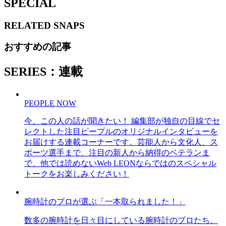
SPECIAL
RELATED
SNAPS
おすすめの記事
SERIES：連載
PEOPLE NOW
今、この人の話が聞きたい！ 編集部が独自の目線でセ
レクトした注目ピープルのオリジナルインタビューを
お届けする連載コーナーです。芸能人から文化人、ス
ポーツ選手まで、注目の新人から納得のベテランま
で、他では読めないWeb LEONならではのスペシャル
トークをお楽しみください！
腕時計のプロが選ぶ「一本取られました！」
数多の腕時計を日々目にしている腕時計のプロたち。