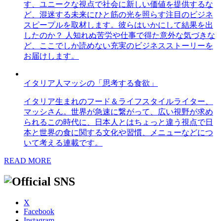
す、ユニークな視点で社会に新しい価値を提供するな
ど、混迷する未来にひと筋の光を照らす注目のビジネ
スピープルを取材します。彼らはいかにして結果を出
したのか？ 人知れぬ苦労や仕事で得た意外な気づきな
ど、ここでしか読めない充実のビジネスストーリーを
お届けします。
イタリア人マッシの「思考する食欲」
イタリア生まれのフード＆ライフスタイルライター、
マッシさん。世界が急速に繋がって、広い視野が求め
られるこの時代に、日本人とはちょっと違う視点で日
本と世界の食に関する文化や習慣、メニューなどにつ
いて考える連載です。
READ MORE
X
Facebook
Instagram