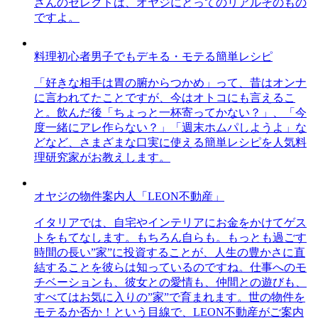
さんのセレクトは、オヤジにとってのリアルそのもの
ですよ。
料理初心者男子でもデキる・モテる簡単レシピ
「好きな相手は胃の腑からつかめ」って、昔はオンナ
に言われてたことですが、今はオトコにも言えるこ
と。飲んだ後「ちょっと一杯寄ってかない？」、「今
度一緒にアレ作らない？」「週末ホムパしようよ」な
どなど、さまざまな口実に使える簡単レシピを人気料
理研究家がお教えします。
オヤジの物件案内人「LEON不動産」
イタリアでは、自宅やインテリアにお金をかけてゲス
トをもてなします。もちろん自らも。もっとも過ごす
時間の長い”家”に投資することが、人生の豊かさに直
結することを彼らは知っているのですね。仕事へのモ
チベーションも、彼女との愛情も、仲間との遊びも、
すべてはお気に入りの”家”で育まれます。世の物件を
モテるか否か！という目線で、LEON不動産がご案内