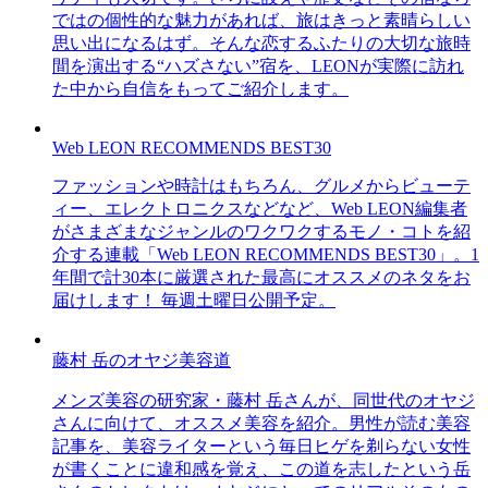
ではの個性的な魅力があれば、旅はきっと素晴らしい
思い出になるはず。そんな恋するふたりの大切な旅時
間を演出する“ハズさない”宿を、LEONが実際に訪れ
た中から自信をもってご紹介します。
Web LEON RECOMMENDS BEST30
ファッションや時計はもちろん、グルメからビューテ
ィー、エレクトロニクスなどなど、Web LEON編集者
がさまざまなジャンルのワクワクするモノ・コトを紹
介する連載「Web LEON RECOMMENDS BEST30」。1
年間で計30本に厳選された最高にオススメのネタをお
届けします！ 毎週土曜日公開予定。
藤村 岳のオヤジ美容道
メンズ美容の研究家・藤村 岳さんが、同世代のオヤジ
さんに向けて、オススメ美容を紹介。男性が読む美容
記事を、美容ライターという毎日ヒゲを剃らない女性
が書くことに違和感を覚え、この道を志したという岳