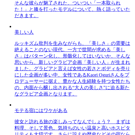
そんな彼らが魅了された、ついつい「一本取られ
た！」と膝を打ったモデルについて、熱く語っていた
だきます。
美しい人
ルッキズム批判を生みながらも、「美しさ」の需要は
絶えることのない現代。一方で世間が求める「美し
さ」はパターン化し、形骸化してはいないか、そんな
思いから、新しいグラビア企画「美しい人」が生まれ
ました。グラビアと言えば女性の若さとボディを売り
にした企画が多い中、女性であるKaori Oguriさんをプ
ロデューサーに据え、豊かな人生経験を持つ女性たち
の、内面から醸し出される“大人の美しさ”に迫る新た
なグラビア企画となります。
モテる宿にはワケがある
彼女と訪れる旅の楽しみってなんでしょう？ まずは
料理、そして景色。気持ちのいい温泉と高いホスピタ
リティも大切です。さらに設えや歴史などその宿なら