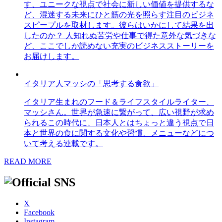
す、ユニークな視点で社会に新しい価値を提供するな
ど、混迷する未来にひと筋の光を照らす注目のビジネ
スピープルを取材します。彼らはいかにして結果を出
したのか？ 人知れぬ苦労や仕事で得た意外な気づきな
ど、ここでしか読めない充実のビジネスストーリーを
お届けします。
イタリア人マッシの「思考する食欲」
イタリア生まれのフード＆ライフスタイルライター、
マッシさん。世界が急速に繋がって、広い視野が求め
られるこの時代に、日本人とはちょっと違う視点で日
本と世界の食に関する文化や習慣、メニューなどにつ
いて考える連載です。
READ MORE
X
Facebook
Instagram