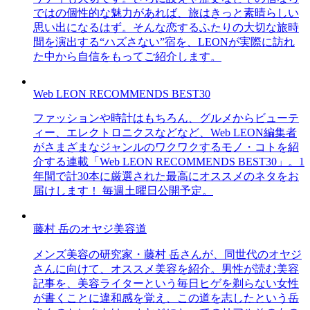
ではの個性的な魅力があれば、旅はきっと素晴らしい
思い出になるはず。そんな恋するふたりの大切な旅時
間を演出する“ハズさない”宿を、LEONが実際に訪れ
た中から自信をもってご紹介します。
Web LEON RECOMMENDS BEST30
ファッションや時計はもちろん、グルメからビューテ
ィー、エレクトロニクスなどなど、Web LEON編集者
がさまざまなジャンルのワクワクするモノ・コトを紹
介する連載「Web LEON RECOMMENDS BEST30」。1
年間で計30本に厳選された最高にオススメのネタをお
届けします！ 毎週土曜日公開予定。
藤村 岳のオヤジ美容道
メンズ美容の研究家・藤村 岳さんが、同世代のオヤジ
さんに向けて、オススメ美容を紹介。男性が読む美容
記事を、美容ライターという毎日ヒゲを剃らない女性
が書くことに違和感を覚え、この道を志したという岳