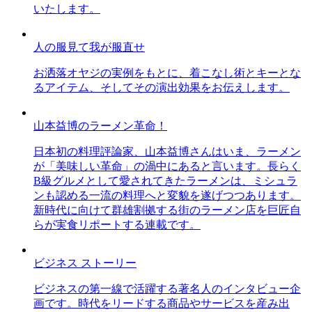
いたします。
人の服見て我が服直せ
お洒落オヤジの実例をもとに、着こなし術とキーとな
るアイテム、そしてその演出効果をお伝えします。
山本益博のラーメン革命！
日本初の料理評論家、山本益博さんはいま、ラーメン
が「美味しい革命」の渦中にあると言います。長らく
B級グルメとして愛されてきたラーメンは、ミシュラ
ンも認める一流の料理へと変貌を遂げつつあります。
新時代に向けて群雄割拠する街のラーメン店を巨匠自
らが実食リポートする連載です。
ビジネス ストーリー
ビジネスの第一線で活躍する著名人のインタビュー企
画です。時代をリードする商品やサービスを産み出