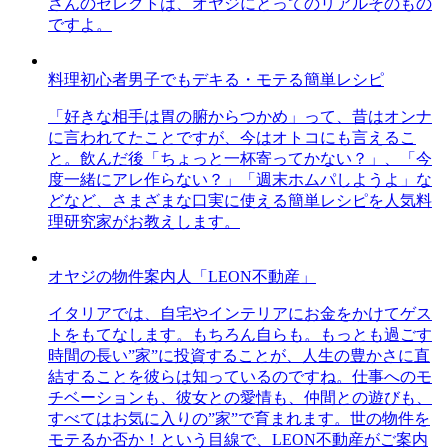
さんのセレクトは、オヤジにとってのリアルそのもの
ですよ。
料理初心者男子でもデキる・モテる簡単レシピ
「好きな相手は胃の腑からつかめ」って、昔はオンナ
に言われてたことですが、今はオトコにも言えるこ
と。飲んだ後「ちょっと一杯寄ってかない？」、「今
度一緒にアレ作らない？」「週末ホムパしようよ」な
どなど、さまざまな口実に使える簡単レシピを人気料
理研究家がお教えします。
オヤジの物件案内人「LEON不動産」
イタリアでは、自宅やインテリアにお金をかけてゲス
トをもてなします。もちろん自らも。もっとも過ごす
時間の長い”家”に投資することが、人生の豊かさに直
結することを彼らは知っているのですね。仕事へのモ
チベーションも、彼女との愛情も、仲間との遊びも、
すべてはお気に入りの”家”で育まれます。世の物件を
モテるか否か！という目線で、LEON不動産がご案内