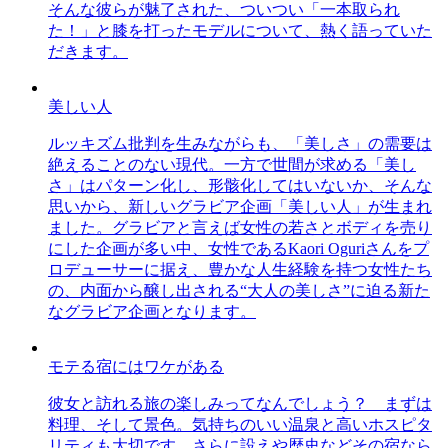
そんな彼らが魅了された、ついつい「一本取られ
た！」と膝を打ったモデルについて、熱く語っていた
だきます。
美しい人
ルッキズム批判を生みながらも、「美しさ」の需要は
絶えることのない現代。一方で世間が求める「美し
さ」はパターン化し、形骸化してはいないか、そんな
思いから、新しいグラビア企画「美しい人」が生まれ
ました。グラビアと言えば女性の若さとボディを売り
にした企画が多い中、女性であるKaori Oguriさんをプ
ロデューサーに据え、豊かな人生経験を持つ女性たち
の、内面から醸し出される“大人の美しさ”に迫る新た
なグラビア企画となります。
モテる宿にはワケがある
彼女と訪れる旅の楽しみってなんでしょう？ まずは
料理、そして景色。気持ちのいい温泉と高いホスピタ
リティも大切です。さらに設えや歴史などその宿なら