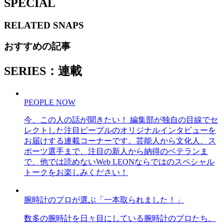
SPECIAL
RELATED
SNAPS
おすすめの記事
SERIES：連載
PEOPLE NOW
今、この人の話が聞きたい！ 編集部が独自の目線でセ
レクトした注目ピープルのオリジナルインタビューを
お届けする連載コーナーです。芸能人から文化人、ス
ポーツ選手まで、注目の新人から納得のベテランま
で、他では読めないWeb LEONならではのスペシャル
トークをお楽しみください！
腕時計のプロが選ぶ「一本取られました！」
数多の腕時計を日々目にしている腕時計のプロたち。