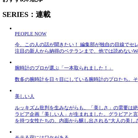
SERIES：連載
PEOPLE NOW
今、この人の話が聞きたい！ 編集部が独自の目線でセ
注目の新人から納得のベテランまで、他では読めないWe
腕時計のプロが選ぶ「一本取られました！」
数多の腕時計を日々目にしている腕時計のプロたち。そ
美しい人
ルッキズム批判を生みながらも、「美しさ」の需要は絶
ラビア企画「美しい人」が生まれました。グラビアと言え
を持つ女性たちの、内面から醸し出される“大人の美し
モテる宿にはワケがある