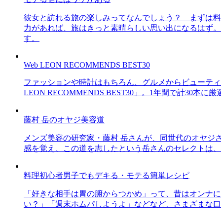
彼女と訪れる旅の楽しみってなんでしょう？ まずは料
力があれば、旅はきっと素晴らしい思い出になるはず。
す。
Web LEON RECOMMENDS BEST30
ファッションや時計はもちろん、グルメからビューティー
LEON RECOMMENDS BEST30」。1年間で計
藤村 岳のオヤジ美容道
メンズ美容の研究家・藤村 岳さんが、同世代のオヤジ
感を覚え、この道を志したという岳さんのセレクトは、
料理初心者男子でもデキる・モテる簡単レシピ
「好きな相手は胃の腑からつかめ」って、昔はオンナに
い？」「週末ホムパしようよ」などなど、さまざまな口