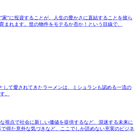
”家”に投資することが、人生の豊かさに直結することを彼ら
で育まれます。世の物件をモテるか否か！という目線で、
として愛されてきたラーメンは、ミシュランも認める一流の
す。
な視点で社会に新しい価値を提供するなど、混迷する未来に
事で得た意外な気づきなど、ここでしか読めない充実のビジネ