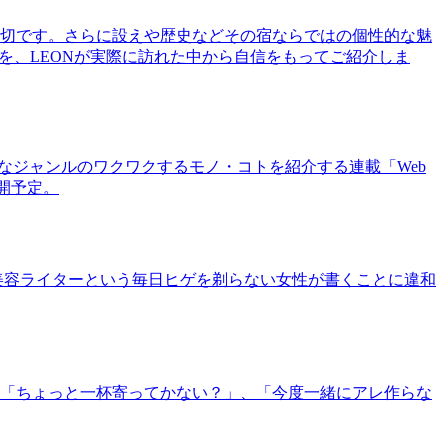
切です。さらに設えや歴史などその宿ならではの個性的な魅
を、LEONが実際に訪れた中から自信をもってご紹介しま
まなジャンルのワクワクするモノ・コトを紹介する連載「Web
公開予定。
美容ライターという毎日ヒゲを剃らない女性が書くことに違和
「ちょっと一杯寄ってかない？」、「今度一緒にアレ作らな