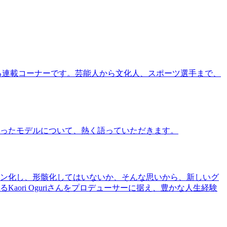
る連載コーナーです。芸能人から文化人、スポーツ選手まで、
ったモデルについて、熱く語っていただきます。
ン化し、形骸化してはいないか、そんな思いから、新しいグ
ri Oguriさんをプロデューサーに据え、豊かな人生経験