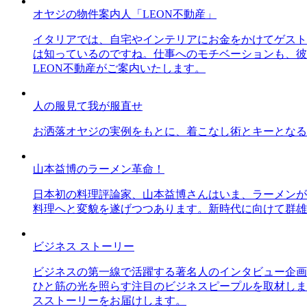
オヤジの物件案内人「LEON不動産」
イタリアでは、自宅やインテリアにお金をかけてゲスト
は知っているのですね。仕事へのモチベーションも、彼
LEON不動産がご案内いたします。
人の服見て我が服直せ
お洒落オヤジの実例をもとに、着こなし術とキーとなる
山本益博のラーメン革命！
日本初の料理評論家、山本益博さんはいま、ラーメンが
料理へと変貌を遂げつつあります。新時代に向けて群雄
ビジネス ストーリー
ビジネスの第一線で活躍する著名人のインタビュー企画
ひと筋の光を照らす注目のビジネスピープルを取材しま
スストーリーをお届けします。