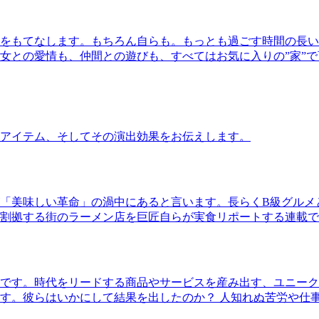
をもてなします。もちろん自らも。もっとも過ごす時間の長い
女との愛情も、仲間との遊びも、すべてはお気に入りの”家”
アイテム、そしてその演出効果をお伝えします。
「美味しい革命」の渦中にあると言います。長らくB級グルメ
割拠する街のラーメン店を巨匠自らが実食リポートする連載で
です。時代をリードする商品やサービスを産み出す、ユニーク
す。彼らはいかにして結果を出したのか？ 人知れぬ苦労や仕