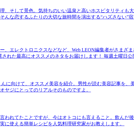
理、そして景色。気持ちのいい温泉と高いホスピタリティも大
そんな恋するふたりの大切な旅時間を演出する“ハズさない”宿
、エレクトロニクスなどなど、Web LEON編集者がさまざ
30本に厳選された最高にオススメのネタをお届けします！ 毎週土曜日
さんに向けて、オススメ美容を紹介。男性が読む美容記事を、
オヤジにとってのリアルそのものですよ。
言われてたことですが、今はオトコにも言えること。飲んだ後
実に使える簡単レシピを人気料理研究家がお教えします。