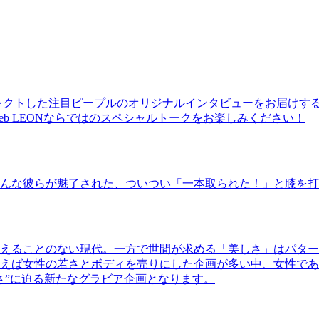
レクトした注目ピープルのオリジナルインタビューをお届けす
b LEONならではのスペシャルトークをお楽しみください！
んな彼らが魅了された、ついつい「一本取られた！」と膝を打
えることのない現代。一方で世間が求める「美しさ」はパター
ば女性の若さとボディを売りにした企画が多い中、女性であるKao
さ”に迫る新たなグラビア企画となります。