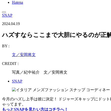
Hatena
SNAP
2024.04.19
ハズすならここまで大胆にやるのが正
BY :
文／安岡将文
CREDIT :
写真／紀中祐介 文／安岡将文
SNAP
今月のハズし上手は彼に決定！ ドジャーズキャップにドッ
ゃってます。
もっとSNAPを見たい方はコチラへ！