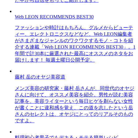
た中から自信をもってご紹介します。
Web LEON RECOMMENDS BEST30
ファッションや時計はもちろん、グルメからビューテ
ィー、エレクトロニクスなどなど、Web LEON編集者
がさまざまなジャンルのワクワクするモノ・コトを紹
介する連載「Web LEON RECOMMENDS BEST30」。1
年間で計30本に厳選された最高にオススメのネタをお
届けします！ 毎週土曜日公開予定。
藤村 岳のオヤジ美容道
メンズ美容の研究家・藤村 岳さんが、同世代のオヤジ
さんに向けて、オススメ美容を紹介。男性が読む美容
記事を、美容ライターという毎日ヒゲを剃らない女性
が書くことに違和感を覚え、この道を志したという岳
さんのセレクトは、オヤジにとってのリアルそのもの
ですよ。
料理初心者男子でもデキる・モテる簡単レシピ