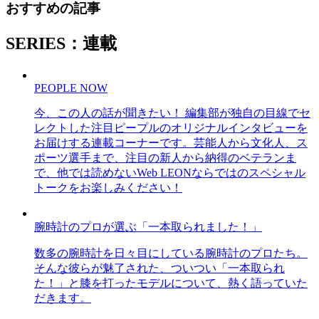
おすすめの記事
SERIES：連載
PEOPLE NOW
今、この人の話が聞きたい！ 編集部が独自の目線でセ
レクトした注目ピープルのオリジナルインタビューを
お届けする連載コーナーです。芸能人から文化人、ス
ポーツ選手まで、注目の新人から納得のベテランま
で、他では読めないWeb LEONならではのスペシャル
トークをお楽しみください！
腕時計のプロが選ぶ「一本取られました！」
数多の腕時計を日々目にしている腕時計のプロたち。
そんな彼らが魅了された、ついつい「一本取られ
た！」と膝を打ったモデルについて、熱く語っていた
だきます。