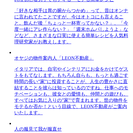
「好きな相手は胃の腑からつかめ」って、昔はオンナ
に言われてたことですが、今はオトコにも言えるこ
と。飲んだ後「ちょっと一杯寄ってかない？」、「今
度一緒にアレ作らない？」「週末ホムパしようよ」な
どなど、さまざまな口実に使える簡単レシピを人気料
理研究家がお教えします。
オヤジの物件案内人「LEON不動産」
イタリアでは、自宅やインテリアにお金をかけてゲス
トをもてなします。もちろん自らも。もっとも過ごす
時間の長い”家”に投資することが、人生の豊かさに直
結することを彼らは知っているのですね。仕事へのモ
チベーションも、彼女との愛情も、仲間との遊びも、
すべてはお気に入りの”家”で育まれます。世の物件を
モテるか否か！という目線で、LEON不動産がご案内
いたします。
人の服見て我が服直せ