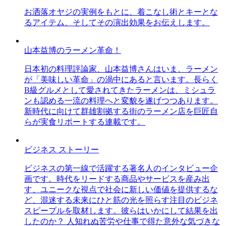
お洒落オヤジの実例をもとに、着こなし術とキーとな
るアイテム、そしてその演出効果をお伝えします。
山本益博のラーメン革命！
日本初の料理評論家、山本益博さんはいま、ラーメン
が「美味しい革命」の渦中にあると言います。長らく
B級グルメとして愛されてきたラーメンは、ミシュラ
ンも認める一流の料理へと変貌を遂げつつあります。
新時代に向けて群雄割拠する街のラーメン店を巨匠自
らが実食リポートする連載です。
ビジネス ストーリー
ビジネスの第一線で活躍する著名人のインタビュー企
画です。時代をリードする商品やサービスを産み出
す、ユニークな視点で社会に新しい価値を提供するな
ど、混迷する未来にひと筋の光を照らす注目のビジネ
スピープルを取材します。彼らはいかにして結果を出
したのか？ 人知れぬ苦労や仕事で得た意外な気づきな