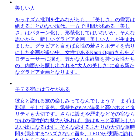
美しい人
ルッキズム批判を生みながらも、「美しさ」の需要は
絶えることのない現代。一方で世間が求める「美し
さ」はパターン化し、形骸化してはいないか、そんな
思いから、新しいグラビア企画「美しい人」が生まれ
ました。グラビアと言えば女性の若さとボディを売り
にした企画が多い中、女性であるKaori Oguriさんをプ
ロデューサーに据え、豊かな人生経験を持つ女性たち
の、内面から醸し出される“大人の美しさ”に迫る新た
なグラビア企画となります。
モテる宿にはワケがある
彼女と訪れる旅の楽しみってなんでしょう？ まずは
料理、そして景色。気持ちのいい温泉と高いホスピタ
リティも大切です。さらに設えや歴史などその宿なら
ではの個性的な魅力があれば、旅はきっと素晴らしい
思い出になるはず。そんな恋するふたりの大切な旅時
間を演出する“ハズさない”宿を、LEONが実際に訪れ