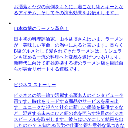
お洒落オヤジの実例をもとに、着こなし術とキーとな
るアイテム、そしてその演出効果をお伝えします。
山本益博のラーメン革命！
日本初の料理評論家、山本益博さんはいま、ラーメン
が「美味しい革命」の渦中にあると言います。長らく
B級グルメとして愛されてきたラーメンは、ミシュラ
ンも認める一流の料理へと変貌を遂げつつあります。
新時代に向けて群雄割拠する街のラーメン店を巨匠自
らが実食リポートする連載です。
ビジネス ストーリー
ビジネスの第一線で活躍する著名人のインタビュー企
画です。時代をリードする商品やサービスを産み出
す、ユニークな視点で社会に新しい価値を提供するな
ど、混迷する未来にひと筋の光を照らす注目のビジネ
スピープルを取材します。彼らはいかにして結果を出
したのか？ 人知れぬ苦労や仕事で得た意外な気づきな