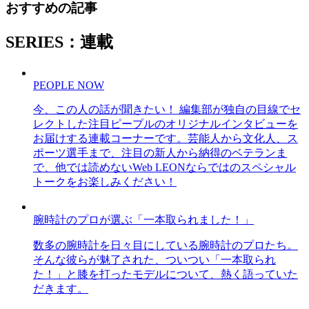
おすすめの記事
SERIES：連載
PEOPLE NOW
今、この人の話が聞きたい！ 編集部が独自の目線でセ
レクトした注目ピープルのオリジナルインタビューを
お届けする連載コーナーです。芸能人から文化人、ス
ポーツ選手まで、注目の新人から納得のベテランま
で、他では読めないWeb LEONならではのスペシャル
トークをお楽しみください！
腕時計のプロが選ぶ「一本取られました！」
数多の腕時計を日々目にしている腕時計のプロたち。
そんな彼らが魅了された、ついつい「一本取られ
た！」と膝を打ったモデルについて、熱く語っていた
だきます。