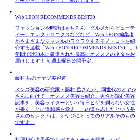
た中から自信をもってご紹介します。
Web LEON RECOMMENDS BEST30
ファッションや時計はもちろん、グルメからビューテ
ィー、エレクトロニクスなどなど、Web LEON編集者
がさまざまなジャンルのワクワクするモノ・コトを紹
介する連載「Web LEON RECOMMENDS BEST30」。1
年間で計30本に厳選された最高にオススメのネタをお
届けします！ 毎週土曜日公開予定。
藤村 岳のオヤジ美容道
メンズ美容の研究家・藤村 岳さんが、同世代のオヤジ
さんに向けて、オススメ美容を紹介。男性が読む美容
記事を、美容ライターという毎日ヒゲを剃らない女性
が書くことに違和感を覚え、この道を志したという岳
さんのセレクトは、オヤジにとってのリアルそのもの
ですよ。
料理初心者男子でもデキる・モテる簡単レシピ