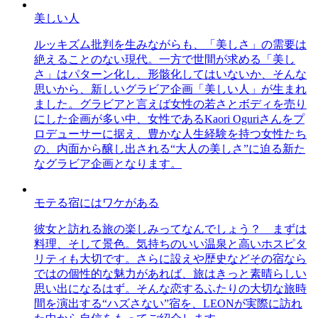
美しい人
ルッキズム批判を生みながらも、「美しさ」の需要は
絶えることのない現代。一方で世間が求める「美し
さ」はパターン化し、形骸化してはいないか、そんな
思いから、新しいグラビア企画「美しい人」が生まれ
ました。グラビアと言えば女性の若さとボディを売り
にした企画が多い中、女性であるKaori Oguriさんをプ
ロデューサーに据え、豊かな人生経験を持つ女性たち
の、内面から醸し出される“大人の美しさ”に迫る新た
なグラビア企画となります。
モテる宿にはワケがある
彼女と訪れる旅の楽しみってなんでしょう？ まずは
料理、そして景色。気持ちのいい温泉と高いホスピタ
リティも大切です。さらに設えや歴史などその宿なら
ではの個性的な魅力があれば、旅はきっと素晴らしい
思い出になるはず。そんな恋するふたりの大切な旅時
間を演出する“ハズさない”宿を、LEONが実際に訪れ