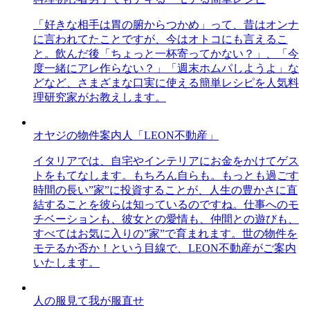
「好きな相手は胃の腑からつかめ」って、昔はオンナ
に言われてたことですが、今はオトコにも言えるこ
と。飲んだ後「ちょっと一杯寄ってかない？」、「今
度一緒にアレ作らない？」「週末ホムパしようよ」な
どなど、さまざまな口実に使える簡単レシピを人気料
理研究家がお教えします。
オヤジの物件案内人「LEON不動産」
イタリアでは、自宅やインテリアにお金をかけてゲス
トをもてなします。もちろん自らも。もっとも過ごす
時間の長い”家”に投資することが、人生の豊かさに直
結することを彼らは知っているのですね。仕事へのモ
チベーションも、彼女との愛情も、仲間との遊びも、
すべてはお気に入りの”家”で育まれます。世の物件を
モテるか否か！という目線で、LEON不動産がご案内
いたします。
人の服見て我が服直せ