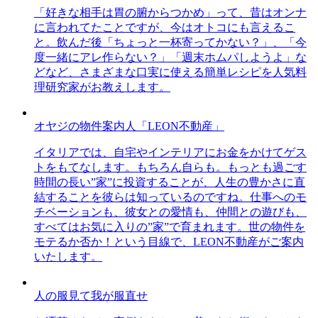
「好きな相手は胃の腑からつかめ」って、昔はオンナ
に言われてたことですが、今はオトコにも言えるこ
と。飲んだ後「ちょっと一杯寄ってかない？」、「今
度一緒にアレ作らない？」「週末ホムパしようよ」な
どなど、さまざまな口実に使える簡単レシピを人気料
理研究家がお教えします。
オヤジの物件案内人「LEON不動産」
イタリアでは、自宅やインテリアにお金をかけてゲス
トをもてなします。もちろん自らも。もっとも過ごす
時間の長い”家”に投資することが、人生の豊かさに直
結することを彼らは知っているのですね。仕事へのモ
チベーションも、彼女との愛情も、仲間との遊びも、
すべてはお気に入りの”家”で育まれます。世の物件を
モテるか否か！という目線で、LEON不動産がご案内
いたします。
人の服見て我が服直せ