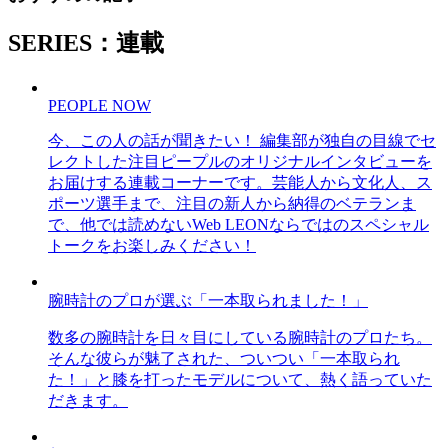
SERIES：連載
PEOPLE NOW
今、この人の話が聞きたい！ 編集部が独自の目線でセ
レクトした注目ピープルのオリジナルインタビューを
お届けする連載コーナーです。芸能人から文化人、ス
ポーツ選手まで、注目の新人から納得のベテランま
で、他では読めないWeb LEONならではのスペシャル
トークをお楽しみください！
腕時計のプロが選ぶ「一本取られました！」
数多の腕時計を日々目にしている腕時計のプロたち。
そんな彼らが魅了された、ついつい「一本取られ
た！」と膝を打ったモデルについて、熱く語っていた
だきます。