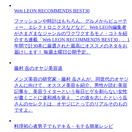
Web LEON RECOMMENDS BEST30
ファッションや時計はもちろん、グルメからビューテ
ィー、エレクトロニクスなどなど、Web LEON編集者
がさまざまなジャンルのワクワクするモノ・コトを紹
介する連載「Web LEON RECOMMENDS BEST30」。1
年間で計30本に厳選された最高にオススメのネタをお
届けします！ 毎週土曜日公開予定。
藤村 岳のオヤジ美容道
メンズ美容の研究家・藤村 岳さんが、同世代のオヤジ
さんに向けて、オススメ美容を紹介。男性が読む美容
記事を、美容ライターという毎日ヒゲを剃らない女性
が書くことに違和感を覚え、この道を志したという岳
さんのセレクトは、オヤジにとってのリアルそのもの
ですよ。
料理初心者男子でもデキる・モテる簡単レシピ