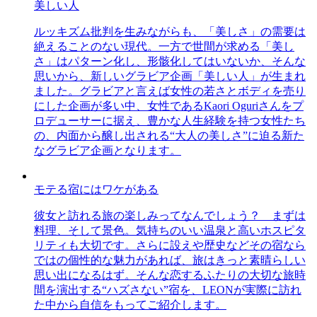
美しい人
ルッキズム批判を生みながらも、「美しさ」の需要は
絶えることのない現代。一方で世間が求める「美し
さ」はパターン化し、形骸化してはいないか、そんな
思いから、新しいグラビア企画「美しい人」が生まれ
ました。グラビアと言えば女性の若さとボディを売り
にした企画が多い中、女性であるKaori Oguriさんをプ
ロデューサーに据え、豊かな人生経験を持つ女性たち
の、内面から醸し出される“大人の美しさ”に迫る新た
なグラビア企画となります。
モテる宿にはワケがある
彼女と訪れる旅の楽しみってなんでしょう？ まずは
料理、そして景色。気持ちのいい温泉と高いホスピタ
リティも大切です。さらに設えや歴史などその宿なら
ではの個性的な魅力があれば、旅はきっと素晴らしい
思い出になるはず。そんな恋するふたりの大切な旅時
間を演出する“ハズさない”宿を、LEONが実際に訪れ
た中から自信をもってご紹介します。