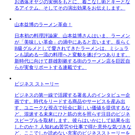
お洒落オヤジの実例をもとに、着こなし術とキーとな
るアイテム、そしてその演出効果をお伝えします。
山本益博のラーメン革命！
日本初の料理評論家、山本益博さんはいま、ラーメン
が「美味しい革命」の渦中にあると言います。長らく
B級グルメとして愛されてきたラーメンは、ミシュラ
ンも認める一流の料理へと変貌を遂げつつあります。
新時代に向けて群雄割拠する街のラーメン店を巨匠自
らが実食リポートする連載です。
ビジネス ストーリー
ビジネスの第一線で活躍する著名人のインタビュー企
画です。時代をリードする商品やサービスを産み出
す、ユニークな視点で社会に新しい価値を提供するな
ど、混迷する未来にひと筋の光を照らす注目のビジネ
スピープルを取材します。彼らはいかにして結果を出
したのか？ 人知れぬ苦労や仕事で得た意外な気づきな
ど、ここでしか読めない充実のビジネスストーリーを