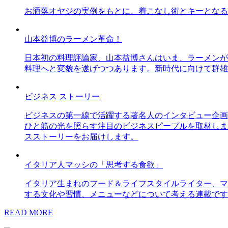
お洒落オヤジの実例をもとに、着こなし術とキーとなる
山本益博のラーメン革命！
日本初の料理評論家、山本益博さんはいま、ラーメンが
料理へと変貌を遂げつつあります。新時代に向けて群雄
ビジネス ストーリー
ビジネスの第一線で活躍する著名人のインタビュー企画
ひと筋の光を照らす注目のビジネスピープルを取材しま
スストーリーをお届けします。
イタリア人マッシの「思考する食欲」
イタリア生まれのフード＆ライフスタイルライター、マ
する文化や習慣、メニューなどについて考える連載です
READ MORE