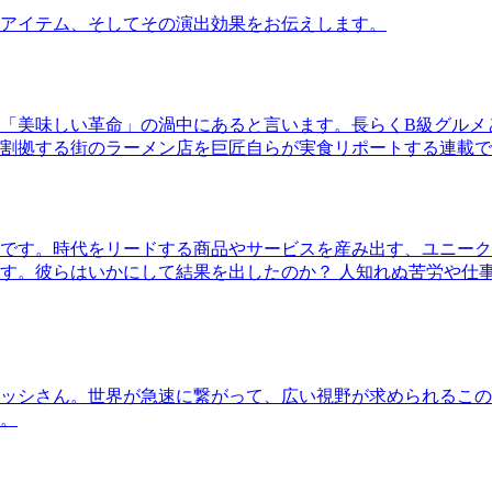
アイテム、そしてその演出効果をお伝えします。
「美味しい革命」の渦中にあると言います。長らくB級グルメ
割拠する街のラーメン店を巨匠自らが実食リポートする連載で
です。時代をリードする商品やサービスを産み出す、ユニーク
す。彼らはいかにして結果を出したのか？ 人知れぬ苦労や仕
ッシさん。世界が急速に繋がって、広い視野が求められるこの
。