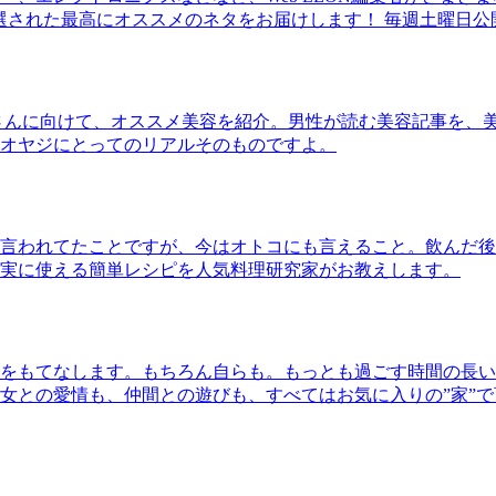
30本に厳選された最高にオススメのネタをお届けします！ 毎週土曜日
さんに向けて、オススメ美容を紹介。男性が読む美容記事を、
オヤジにとってのリアルそのものですよ。
言われてたことですが、今はオトコにも言えること。飲んだ後
実に使える簡単レシピを人気料理研究家がお教えします。
をもてなします。もちろん自らも。もっとも過ごす時間の長い
女との愛情も、仲間との遊びも、すべてはお気に入りの”家”