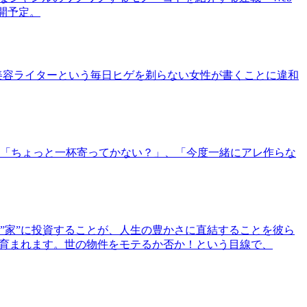
公開予定。
美容ライターという毎日ヒゲを剃らない女性が書くことに違和
「ちょっと一杯寄ってかない？」、「今度一緒にアレ作らな
”家”に投資することが、人生の豊かさに直結することを彼ら
で育まれます。世の物件をモテるか否か！という目線で、