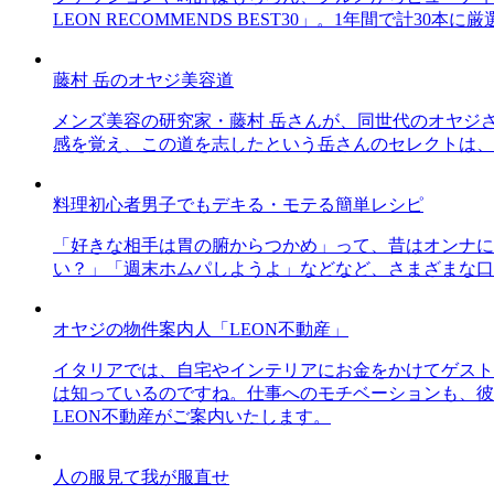
LEON RECOMMENDS BEST30」。1年間で計
藤村 岳のオヤジ美容道
メンズ美容の研究家・藤村 岳さんが、同世代のオヤジ
感を覚え、この道を志したという岳さんのセレクトは、
料理初心者男子でもデキる・モテる簡単レシピ
「好きな相手は胃の腑からつかめ」って、昔はオンナに
い？」「週末ホムパしようよ」などなど、さまざまな口
オヤジの物件案内人「LEON不動産」
イタリアでは、自宅やインテリアにお金をかけてゲスト
は知っているのですね。仕事へのモチベーションも、彼
LEON不動産がご案内いたします。
人の服見て我が服直せ