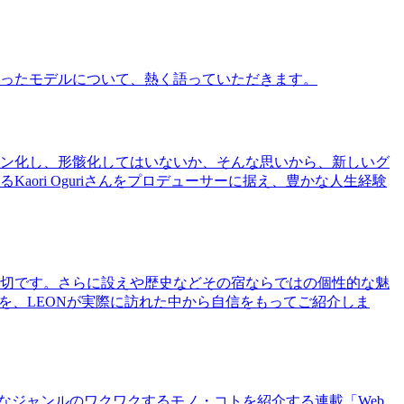
ったモデルについて、熱く語っていただきます。
ン化し、形骸化してはいないか、そんな思いから、新しいグ
ri Oguriさんをプロデューサーに据え、豊かな人生経験
切です。さらに設えや歴史などその宿ならではの個性的な魅
を、LEONが実際に訪れた中から自信をもってご紹介しま
まなジャンルのワクワクするモノ・コトを紹介する連載「Web