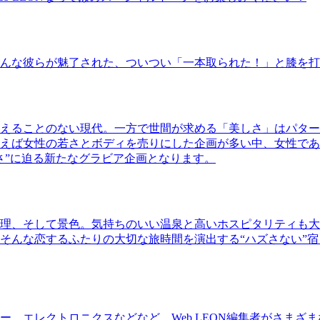
んな彼らが魅了された、ついつい「一本取られた！」と膝を打
えることのない現代。一方で世間が求める「美しさ」はパター
ば女性の若さとボディを売りにした企画が多い中、女性であるKao
さ”に迫る新たなグラビア企画となります。
理、そして景色。気持ちのいい温泉と高いホスピタリティも大
そんな恋するふたりの大切な旅時間を演出する“ハズさない”宿
、エレクトロニクスなどなど、Web LEON編集者がさまざ