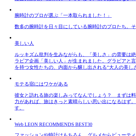
腕時計のプロが選ぶ「一本取られました！」
数多の腕時計を日々目にしている腕時計のプロたち。そ
美しい人
ルッキズム批判を生みながらも、「美しさ」の需要は絶
ラビア企画「美しい人」が生まれました。グラビアと言え
を持つ女性たちの、内面から醸し出される“大人の美し
モテる宿にはワケがある
彼女と訪れる旅の楽しみってなんでしょう？ まずは料
力があれば、旅はきっと素晴らしい思い出になるはず。
す。
Web LEON RECOMMENDS BEST30
ファッションや時計はもちろん、グルメからビューティー