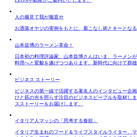
LEON不動産がご案内いたします。
人の服見て我が服直せ
お洒落オヤジの実例をもとに、着こなし術とキーとなる
山本益博のラーメン革命！
日本初の料理評論家、山本益博さんはいま、ラーメンが
料理へと変貌を遂げつつあります。新時代に向けて群雄
ビジネス ストーリー
ビジネスの第一線で活躍する著名人のインタビュー企画
ひと筋の光を照らす注目のビジネスピープルを取材しま
スストーリーをお届けします。
イタリア人マッシの「思考する食欲」
イタリア生まれのフード＆ライフスタイルライター、マ