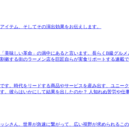
アイテム、そしてその演出効果をお伝えします。
「美味しい革命」の渦中にあると言います。長らくB級グルメ
割拠する街のラーメン店を巨匠自らが実食リポートする連載で
です。時代をリードする商品やサービスを産み出す、ユニーク
す。彼らはいかにして結果を出したのか？ 人知れぬ苦労や仕
ッシさん。世界が急速に繋がって、広い視野が求められるこの