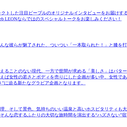
レクトした注目ピープルのオリジナルインタビューをお届けす
b LEONならではのスペシャルトークをお楽しみください！
んな彼らが魅了された、ついつい「一本取られた！」と膝を打
えることのない現代。一方で世間が求める「美しさ」はパター
ば女性の若さとボディを売りにした企画が多い中、女性であるKao
さ”に迫る新たなグラビア企画となります。
理、そして景色。気持ちのいい温泉と高いホスピタリティも大
そんな恋するふたりの大切な旅時間を演出する“ハズさない”宿