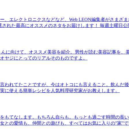
、エレクトロニクスなどなど、Web LEON編集者がさまざ
30本に厳選された最高にオススメのネタをお届けします！ 毎週土曜日
さんに向けて、オススメ美容を紹介。男性が読む美容記事を、
オヤジにとってのリアルそのものですよ。
言われてたことですが、今はオトコにも言えること。飲んだ後
実に使える簡単レシピを人気料理研究家がお教えします。
をもてなします。もちろん自らも。もっとも過ごす時間の長い
女との愛情も、仲間との遊びも、すべてはお気に入りの”家”