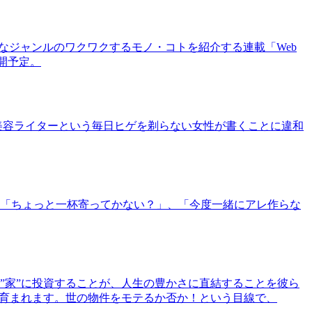
まなジャンルのワクワクするモノ・コトを紹介する連載「Web
公開予定。
美容ライターという毎日ヒゲを剃らない女性が書くことに違和
「ちょっと一杯寄ってかない？」、「今度一緒にアレ作らな
”家”に投資することが、人生の豊かさに直結することを彼ら
で育まれます。世の物件をモテるか否か！という目線で、