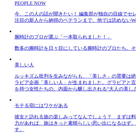
PEOPLE NOW
今、この人の話が聞きたい！ 編集部が独自の目線でセ
注目の新人から納得のベテランまで、他では読めないWe
腕時計のプロが選ぶ「一本取られました！」
数多の腕時計を日々目にしている腕時計のプロたち。そ
美しい人
ルッキズム批判を生みながらも、「美しさ」の需要は絶
ラビア企画「美しい人」が生まれました。グラビアと言え
を持つ女性たちの、内面から醸し出される“大人の美し
モテる宿にはワケがある
彼女と訪れる旅の楽しみってなんでしょう？ まずは料
力があれば、旅はきっと素晴らしい思い出になるはず。
す。