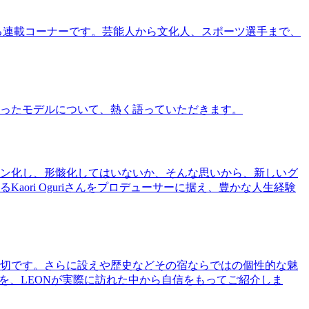
る連載コーナーです。芸能人から文化人、スポーツ選手まで、
ったモデルについて、熱く語っていただきます。
ン化し、形骸化してはいないか、そんな思いから、新しいグ
ri Oguriさんをプロデューサーに据え、豊かな人生経験
切です。さらに設えや歴史などその宿ならではの個性的な魅
を、LEONが実際に訪れた中から自信をもってご紹介しま