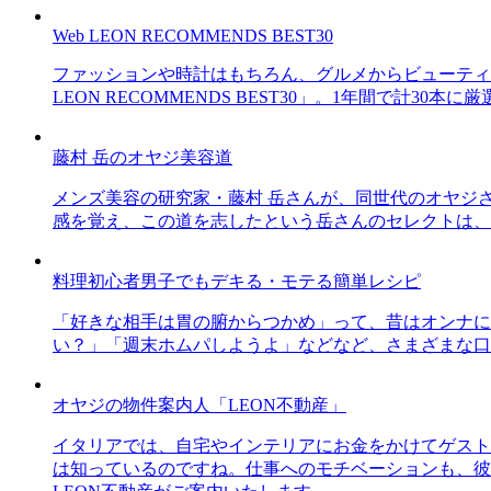
Web LEON RECOMMENDS BEST30
ファッションや時計はもちろん、グルメからビューティー
LEON RECOMMENDS BEST30」。1年間で計
藤村 岳のオヤジ美容道
メンズ美容の研究家・藤村 岳さんが、同世代のオヤジ
感を覚え、この道を志したという岳さんのセレクトは、
料理初心者男子でもデキる・モテる簡単レシピ
「好きな相手は胃の腑からつかめ」って、昔はオンナに
い？」「週末ホムパしようよ」などなど、さまざまな口
オヤジの物件案内人「LEON不動産」
イタリアでは、自宅やインテリアにお金をかけてゲスト
は知っているのですね。仕事へのモチベーションも、彼