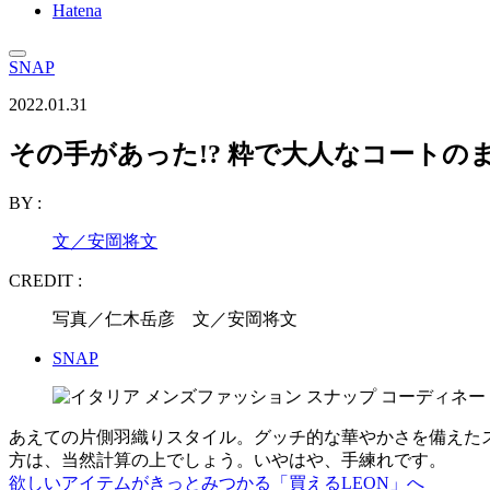
Hatena
SNAP
2022.01.31
その手があった!? 粋で大人なコートの
BY :
文／安岡将文
CREDIT :
写真／仁木岳彦 文／安岡将文
SNAP
あえての片側羽織りスタイル。グッチ的な華やかさを備えた
方は、当然計算の上でしょう。いやはや、手練れです。
欲しいアイテムがきっとみつかる「買えるLEON」へ