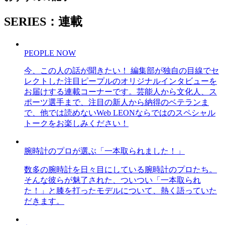
SERIES：連載
PEOPLE NOW
今、この人の話が聞きたい！ 編集部が独自の目線でセ
レクトした注目ピープルのオリジナルインタビューを
お届けする連載コーナーです。芸能人から文化人、ス
ポーツ選手まで、注目の新人から納得のベテランま
で、他では読めないWeb LEONならではのスペシャル
トークをお楽しみください！
腕時計のプロが選ぶ「一本取られました！」
数多の腕時計を日々目にしている腕時計のプロたち。
そんな彼らが魅了された、ついつい「一本取られ
た！」と膝を打ったモデルについて、熱く語っていた
だきます。