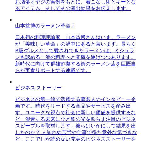
お洒落オヤジの実例をもとに、着こなし術とキーとな
るアイテム、そしてその演出効果をお伝えします。
山本益博のラーメン革命！
日本初の料理評論家、山本益博さんはいま、ラーメン
が「美味しい革命」の渦中にあると言います。長らく
B級グルメとして愛されてきたラーメンは、ミシュラ
ンも認める一流の料理へと変貌を遂げつつあります。
新時代に向けて群雄割拠する街のラーメン店を巨匠自
らが実食リポートする連載です。
ビジネス ストーリー
ビジネスの第一線で活躍する著名人のインタビュー企
画です。時代をリードする商品やサービスを産み出
す、ユニークな視点で社会に新しい価値を提供するな
ど、混迷する未来にひと筋の光を照らす注目のビジネ
スピープルを取材します。彼らはいかにして結果を出
したのか？ 人知れぬ苦労や仕事で得た意外な気づきな
ど、ここでしか読めない充実のビジネスストーリーを