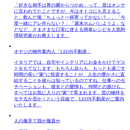
「好きな相手は胃の腑からつかめ」って、昔はオンナ
に言われてたことですが、今はオトコにも言えるこ
と。飲んだ後「ちょっと一杯寄ってかない？」、「今
度一緒にアレ作らない？」「週末ホムパしようよ」な
どなど、さまざまな口実に使える簡単レシピを人気料
理研究家がお教えします。
オヤジの物件案内人「LEON不動産」
イタリアでは、自宅やインテリアにお金をかけてゲス
トをもてなします。もちろん自らも。もっとも過ごす
時間の長い”家”に投資することが、人生の豊かさに直
結することを彼らは知っているのですね。仕事へのモ
チベーションも、彼女との愛情も、仲間との遊びも、
すべてはお気に入りの”家”で育まれます。世の物件を
モテるか否か！という目線で、LEON不動産がご案内
いたします。
人の服見て我が服直せ