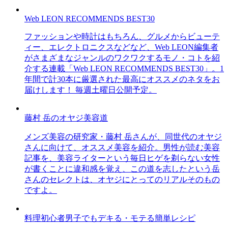
Web LEON RECOMMENDS BEST30
ファッションや時計はもちろん、グルメからビューテ
ィー、エレクトロニクスなどなど、Web LEON編集者
がさまざまなジャンルのワクワクするモノ・コトを紹
介する連載「Web LEON RECOMMENDS BEST30」。1
年間で計30本に厳選された最高にオススメのネタをお
届けします！ 毎週土曜日公開予定。
藤村 岳のオヤジ美容道
メンズ美容の研究家・藤村 岳さんが、同世代のオヤジ
さんに向けて、オススメ美容を紹介。男性が読む美容
記事を、美容ライターという毎日ヒゲを剃らない女性
が書くことに違和感を覚え、この道を志したという岳
さんのセレクトは、オヤジにとってのリアルそのもの
ですよ。
料理初心者男子でもデキる・モテる簡単レシピ