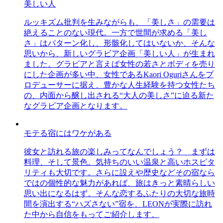
美しい人
ルッキズム批判を生みながらも、「美しさ」の需要は
絶えることのない現代。一方で世間が求める「美し
さ」はパターン化し、形骸化してはいないか、そんな
思いから、新しいグラビア企画「美しい人」が生まれ
ました。グラビアと言えば女性の若さとボディを売り
にした企画が多い中、女性であるKaori Oguriさんをプ
ロデューサーに据え、豊かな人生経験を持つ女性たち
の、内面から醸し出される“大人の美しさ”に迫る新た
なグラビア企画となります。
モテる宿にはワケがある
彼女と訪れる旅の楽しみってなんでしょう？ まずは
料理、そして景色。気持ちのいい温泉と高いホスピタ
リティも大切です。さらに設えや歴史などその宿なら
ではの個性的な魅力があれば、旅はきっと素晴らしい
思い出になるはず。そんな恋するふたりの大切な旅時
間を演出する“ハズさない”宿を、LEONが実際に訪れ
た中から自信をもってご紹介します。