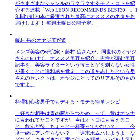
がさまざまなジャンルのワクワクするモノ・コトを紹
介する連載「Web LEON RECOMMENDS BEST30」。1
年間で計30本に厳選された最高にオススメのネタをお
届けします！ 毎週土曜日公開予定。
藤村 岳のオヤジ美容道
メンズ美容の研究家・藤村 岳さんが、同世代のオヤジ
さんに向けて、オススメ美容を紹介。男性が読む美容
記事を、美容ライターという毎日ヒゲを剃らない女性
が書くことに違和感を覚え、この道を志したという岳
さんのセレクトは、オヤジにとってのリアルそのもの
ですよ。
料理初心者男子でもデキる・モテる簡単レシピ
「好きな相手は胃の腑からつかめ」って、昔はオンナ
に言われてたことですが、今はオトコにも言えるこ
と。飲んだ後「ちょっと一杯寄ってかない？」、「今
度一緒にアレ作らない？」「週末ホムパしようよ」な
どなど、さまざまな口実に使える簡単レシピを人気料