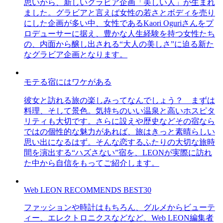
思いから、新しいグラビア企画「美しい人」が生まれ
ました。グラビアと言えば女性の若さとボディを売り
にした企画が多い中、女性であるKaori Oguriさんをプ
ロデューサーに据え、豊かな人生経験を持つ女性たち
の、内面から醸し出される“大人の美しさ”に迫る新た
なグラビア企画となります。
モテる宿にはワケがある
彼女と訪れる旅の楽しみってなんでしょう？ まずは
料理、そして景色。気持ちのいい温泉と高いホスピタ
リティも大切です。さらに設えや歴史などその宿なら
ではの個性的な魅力があれば、旅はきっと素晴らしい
思い出になるはず。そんな恋するふたりの大切な旅時
間を演出する“ハズさない”宿を、LEONが実際に訪れ
た中から自信をもってご紹介します。
Web LEON RECOMMENDS BEST30
ファッションや時計はもちろん、グルメからビューテ
ィー、エレクトロニクスなどなど、Web LEON編集者