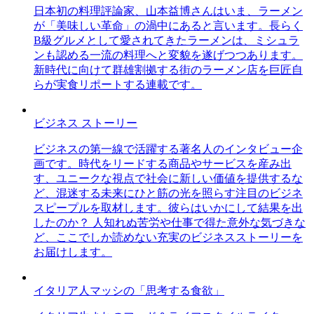
日本初の料理評論家、山本益博さんはいま、ラーメン
が「美味しい革命」の渦中にあると言います。長らく
B級グルメとして愛されてきたラーメンは、ミシュラ
ンも認める一流の料理へと変貌を遂げつつあります。
新時代に向けて群雄割拠する街のラーメン店を巨匠自
らが実食リポートする連載です。
ビジネス ストーリー
ビジネスの第一線で活躍する著名人のインタビュー企
画です。時代をリードする商品やサービスを産み出
す、ユニークな視点で社会に新しい価値を提供するな
ど、混迷する未来にひと筋の光を照らす注目のビジネ
スピープルを取材します。彼らはいかにして結果を出
したのか？ 人知れぬ苦労や仕事で得た意外な気づきな
ど、ここでしか読めない充実のビジネスストーリーを
お届けします。
イタリア人マッシの「思考する食欲」