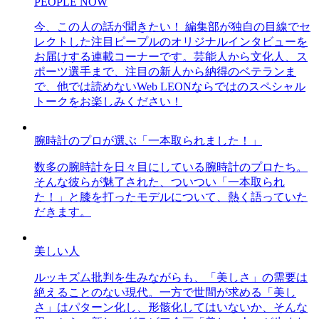
PEOPLE NOW
今、この人の話が聞きたい！ 編集部が独自の目線でセ
レクトした注目ピープルのオリジナルインタビューを
お届けする連載コーナーです。芸能人から文化人、ス
ポーツ選手まで、注目の新人から納得のベテランま
で、他では読めないWeb LEONならではのスペシャル
トークをお楽しみください！
腕時計のプロが選ぶ「一本取られました！」
数多の腕時計を日々目にしている腕時計のプロたち。
そんな彼らが魅了された、ついつい「一本取られ
た！」と膝を打ったモデルについて、熱く語っていた
だきます。
美しい人
ルッキズム批判を生みながらも、「美しさ」の需要は
絶えることのない現代。一方で世間が求める「美し
さ」はパターン化し、形骸化してはいないか、そんな