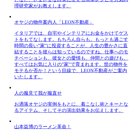
理研究家がお教えします。
オヤジの物件案内人「LEON不動産」
イタリアでは、自宅やインテリアにお金をかけてゲス
トをもてなします。もちろん自らも。もっとも過ごす
時間の長い”家”に投資することが、人生の豊かさに直
結することを彼らは知っているのですね。仕事へのモ
チベーションも、彼女との愛情も、仲間との遊びも、
すべてはお気に入りの”家”で育まれます。世の物件を
モテるか否か！という目線で、LEON不動産がご案内
いたします。
人の服見て我が服直せ
お洒落オヤジの実例をもとに、着こなし術とキーとな
るアイテム、そしてその演出効果をお伝えします。
山本益博のラーメン革命！