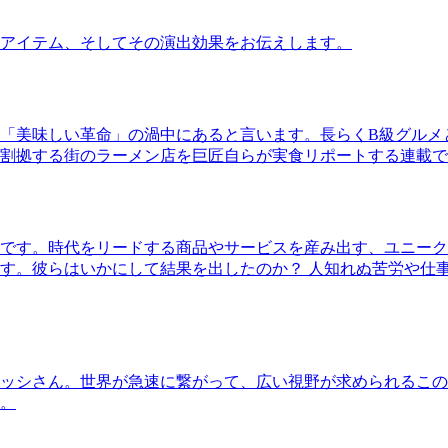
アイテム、そしてその演出効果をお伝えします。
「美味しい革命」の渦中にあると言います。長らくB級グルメ
割拠する街のラーメン店を巨匠自らが実食リポートする連載で
です。時代をリードする商品やサービスを産み出す、ユニーク
す。彼らはいかにして結果を出したのか？ 人知れぬ苦労や仕
ッシさん。世界が急速に繋がって、広い視野が求められるこの
。