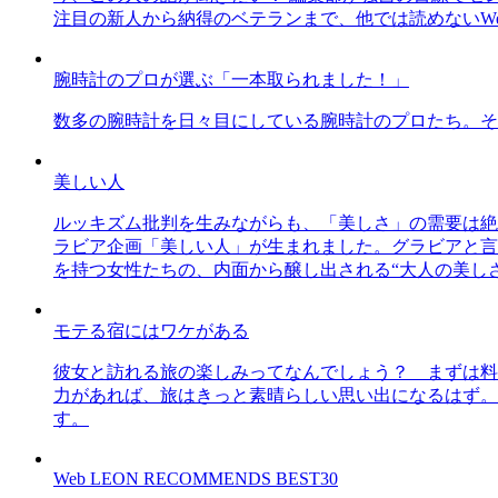
注目の新人から納得のベテランまで、他では読めないWe
腕時計のプロが選ぶ「一本取られました！」
数多の腕時計を日々目にしている腕時計のプロたち。そ
美しい人
ルッキズム批判を生みながらも、「美しさ」の需要は絶
ラビア企画「美しい人」が生まれました。グラビアと言え
を持つ女性たちの、内面から醸し出される“大人の美し
モテる宿にはワケがある
彼女と訪れる旅の楽しみってなんでしょう？ まずは料
力があれば、旅はきっと素晴らしい思い出になるはず。
す。
Web LEON RECOMMENDS BEST30