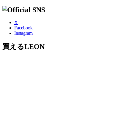
X
Facebook
Instagram
買えるLEON