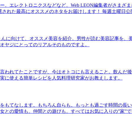
、エレクトロニクスなどなど、Web LEON編集者がさまざ
30本に厳選された最高にオススメのネタをお届けします！ 毎週土曜日
さんに向けて、オススメ美容を紹介。男性が読む美容記事を、
オヤジにとってのリアルそのものですよ。
言われてたことですが、今はオトコにも言えること。飲んだ後
実に使える簡単レシピを人気料理研究家がお教えします。
をもてなします。もちろん自らも。もっとも過ごす時間の長い
女との愛情も、仲間との遊びも、すべてはお気に入りの”家”