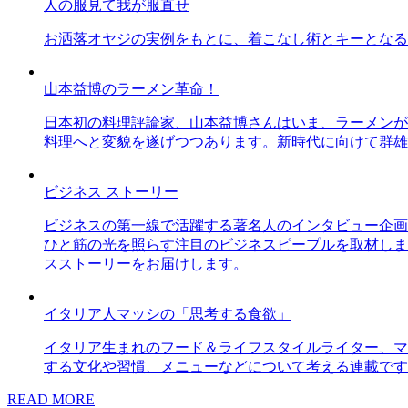
人の服見て我が服直せ
お洒落オヤジの実例をもとに、着こなし術とキーとなる
山本益博のラーメン革命！
日本初の料理評論家、山本益博さんはいま、ラーメンが
料理へと変貌を遂げつつあります。新時代に向けて群雄
ビジネス ストーリー
ビジネスの第一線で活躍する著名人のインタビュー企画
ひと筋の光を照らす注目のビジネスピープルを取材しま
スストーリーをお届けします。
イタリア人マッシの「思考する食欲」
イタリア生まれのフード＆ライフスタイルライター、マ
する文化や習慣、メニューなどについて考える連載です
READ MORE