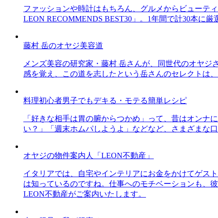
ファッションや時計はもちろん、グルメからビューティー
LEON RECOMMENDS BEST30」。1年間で計
藤村 岳のオヤジ美容道
メンズ美容の研究家・藤村 岳さんが、同世代のオヤジ
感を覚え、この道を志したという岳さんのセレクトは、
料理初心者男子でもデキる・モテる簡単レシピ
「好きな相手は胃の腑からつかめ」って、昔はオンナに
い？」「週末ホムパしようよ」などなど、さまざまな口
オヤジの物件案内人「LEON不動産」
イタリアでは、自宅やインテリアにお金をかけてゲスト
は知っているのですね。仕事へのモチベーションも、彼
LEON不動産がご案内いたします。