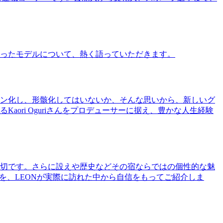
ったモデルについて、熱く語っていただきます。
ン化し、形骸化してはいないか、そんな思いから、新しいグ
ri Oguriさんをプロデューサーに据え、豊かな人生経験
切です。さらに設えや歴史などその宿ならではの個性的な魅
を、LEONが実際に訪れた中から自信をもってご紹介しま