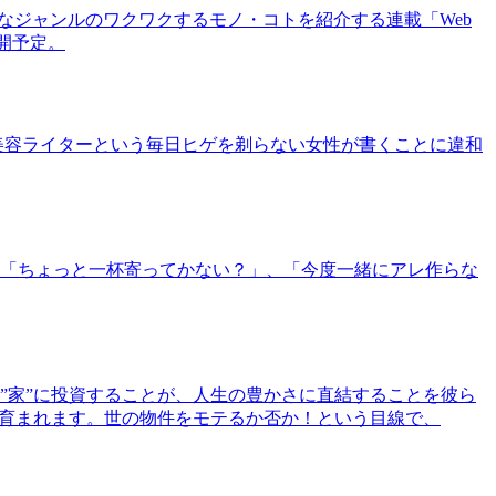
まなジャンルのワクワクするモノ・コトを紹介する連載「Web
公開予定。
美容ライターという毎日ヒゲを剃らない女性が書くことに違和
「ちょっと一杯寄ってかない？」、「今度一緒にアレ作らな
”家”に投資することが、人生の豊かさに直結することを彼ら
で育まれます。世の物件をモテるか否か！という目線で、