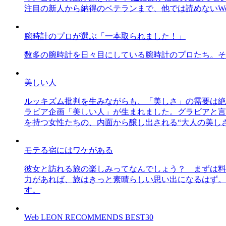
注目の新人から納得のベテランまで、他では読めないWe
腕時計のプロが選ぶ「一本取られました！」
数多の腕時計を日々目にしている腕時計のプロたち。そ
美しい人
ルッキズム批判を生みながらも、「美しさ」の需要は絶
ラビア企画「美しい人」が生まれました。グラビアと言え
を持つ女性たちの、内面から醸し出される“大人の美し
モテる宿にはワケがある
彼女と訪れる旅の楽しみってなんでしょう？ まずは料
力があれば、旅はきっと素晴らしい思い出になるはず。
す。
Web LEON RECOMMENDS BEST30