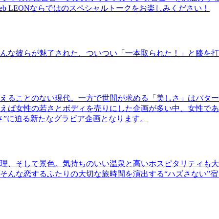
b LEONならではのスペシャルトークをお楽しみください！
んな彼らが魅了された、ついつい「一本取られた！」と膝を打
えることのない現代。一方で世間が求める「美しさ」はパター
ば女性の若さとボディを売りにした企画が多い中、女性であるKao
さ”に迫る新たなグラビア企画となります。
理、そして景色。気持ちのいい温泉と高いホスピタリティも大
そんな恋するふたりの大切な旅時間を演出する“ハズさない”宿