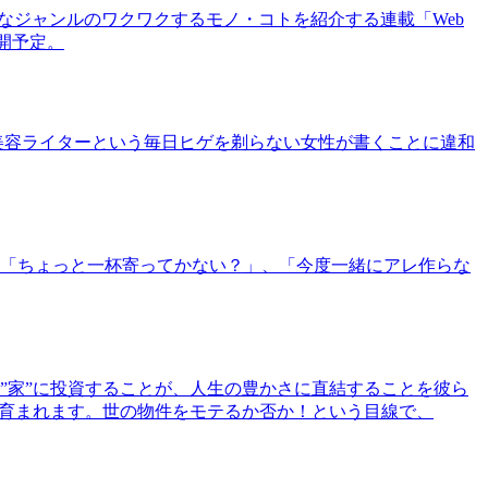
まなジャンルのワクワクするモノ・コトを紹介する連載「Web
公開予定。
美容ライターという毎日ヒゲを剃らない女性が書くことに違和
「ちょっと一杯寄ってかない？」、「今度一緒にアレ作らな
”家”に投資することが、人生の豊かさに直結することを彼ら
で育まれます。世の物件をモテるか否か！という目線で、