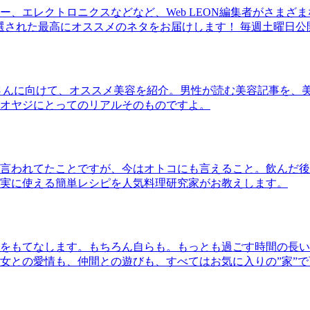
、エレクトロニクスなどなど、Web LEON編集者がさまざ
30本に厳選された最高にオススメのネタをお届けします！ 毎週土曜日
さんに向けて、オススメ美容を紹介。男性が読む美容記事を、
オヤジにとってのリアルそのものですよ。
言われてたことですが、今はオトコにも言えること。飲んだ後
実に使える簡単レシピを人気料理研究家がお教えします。
をもてなします。もちろん自らも。もっとも過ごす時間の長い
女との愛情も、仲間との遊びも、すべてはお気に入りの”家”