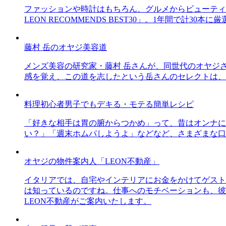
ファッションや時計はもちろん、グルメからビューティー
LEON RECOMMENDS BEST30」。1年間で計
藤村 岳のオヤジ美容道
メンズ美容の研究家・藤村 岳さんが、同世代のオヤジ
感を覚え、この道を志したという岳さんのセレクトは、
料理初心者男子でもデキる・モテる簡単レシピ
「好きな相手は胃の腑からつかめ」って、昔はオンナに
い？」「週末ホムパしようよ」などなど、さまざまな口
オヤジの物件案内人「LEON不動産」
イタリアでは、自宅やインテリアにお金をかけてゲスト
は知っているのですね。仕事へのモチベーションも、彼
LEON不動産がご案内いたします。