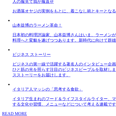
人の服見て我が服直せ
お洒落オヤジの実例をもとに、着こなし術とキーとなる
山本益博のラーメン革命！
日本初の料理評論家、山本益博さんはいま、ラーメンが
料理へと変貌を遂げつつあります。新時代に向けて群雄
ビジネス ストーリー
ビジネスの第一線で活躍する著名人のインタビュー企画
ひと筋の光を照らす注目のビジネスピープルを取材しま
スストーリーをお届けします。
イタリア人マッシの「思考する食欲」
イタリア生まれのフード＆ライフスタイルライター、マ
する文化や習慣、メニューなどについて考える連載です
READ MORE