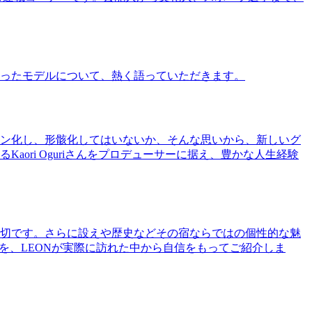
ったモデルについて、熱く語っていただきます。
ン化し、形骸化してはいないか、そんな思いから、新しいグ
ri Oguriさんをプロデューサーに据え、豊かな人生経験
切です。さらに設えや歴史などその宿ならではの個性的な魅
を、LEONが実際に訪れた中から自信をもってご紹介しま