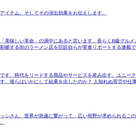
アイテム、そしてその演出効果をお伝えします。
「美味しい革命」の渦中にあると言います。長らくB級グルメ
割拠する街のラーメン店を巨匠自らが実食リポートする連載で
です。時代をリードする商品やサービスを産み出す、ユニーク
す。彼らはいかにして結果を出したのか？ 人知れぬ苦労や仕
ッシさん。世界が急速に繋がって、広い視野が求められるこの
。