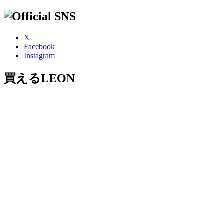
X
Facebook
Instagram
買えるLEON