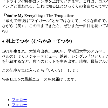
「ドライブの終盤はテンポを上げていきます。これは、ゴスペ
ィングと言われる、知れば知るほどびっくりの名曲なんです
「You’re My Everything」The Temptations
「敢えて最後は“マイガール”とかではなくて、ベタな曲名
ながら（笑）。この曲まできたら、ぜひまた一曲目を聴いて
ね」
● 村上てつや（むらかみ・てつや）
1971年生まれ。大阪府出身。1991年、早稲田大学のアカペラ・サ
ベルズ）よりメジャーデビュー。以後、シングル『ひとり』がア
を記録するなど、数々のヒットを生み出す。現在、最新アルバム『Sou
この記事が気に入ったら「いいね！」しよう
Web LEONの最新ニュースをお届けします。
フォロー
フォロー