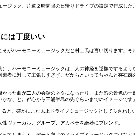
ュージック。片道２時間強の日帰りドライブの設定で作成した
ナには丁度いい
こそがハーモニーミュージックだと村上氏は言い切ります。そ
笑）、ハーモニーミュージックは、人の神経を逆撫でするよう
同乗者に対して主張しすぎず、だからといってちゃんと存在感
掛かった曲が二人の会話のネタになったり、また窓の景色の一
いかな、と。都心から三浦半島の先ぐらいまでのイメージです
とすると、確かにこれ以上ドライブミュージックとしてふさわし
女性ヴォーカル、グループ、アカペラを絶妙にブレンド。
なってしまうと、デート向けのドライブミュージックにはなり