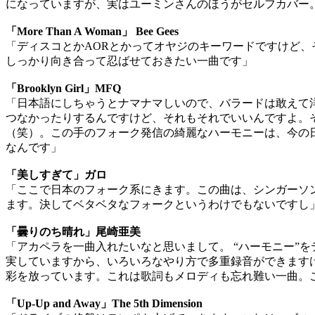
になっていますが、実はユーミンさんのほうがセルフカバー
「More Than A Woman」 Bee Gees
「ディスコとかAORとかってオヤジのキーワードですけど
しっかり向き合って忍ばせておきたい一曲です」
「Brooklyn Girl」MFQ
「日本語にしちゃうとナマナマしいので、バラードは敢えて
つなかったりするんですけど、それもそれでいいんですよ。
（笑）。この手のフォーク発信の綺麗なハーモニーは、今の
なんです」
「美しすぎて」ガロ
「ここで日本のフォーク系にきます。この曲は、シンガーソ
ます。決してベタベタなフォークというわけでもないですし
「曇りのち晴れ」尾崎亜美
「アカペラを一曲入れたいなと思いまして。 “ハーモニー”
実していますから、いろいろなやり方で多重録音ができます
彩を放っています。これは歌詞もメロディも忘れ難い一曲。
「Up-Up and Away」The 5th Dimension