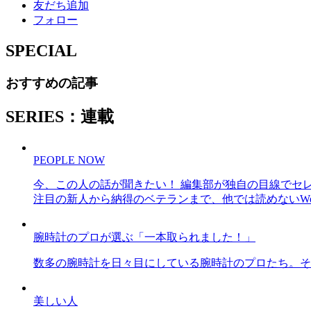
友だち追加
フォロー
SPECIAL
おすすめの記事
SERIES：連載
PEOPLE NOW
今、この人の話が聞きたい！ 編集部が独自の目線でセ
注目の新人から納得のベテランまで、他では読めないWe
腕時計のプロが選ぶ「一本取られました！」
数多の腕時計を日々目にしている腕時計のプロたち。そ
美しい人