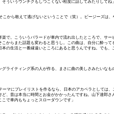
。そういうウンチクもしつこくない程度に話してみたりしてね
、そこから敢えて逃げないということで（笑）。ビージーズは、
洋楽で。こういうバラードが車内で流れ出したところで、サー
そこからまた話題も変わると思うし。この曲は、自分に酔って
日本の生活と一番縁遠いところにあると思うんですね。でも、
ングライティング系の人が作る、まさに曲の美しさみたいなも
」
をテーマにプレイリストを作るなら、日本のアカペラとしては
けど、昔は本当に時間とお金がかかったんですね。山下達郎さ
ここで車内もちょっとスローダウンです」