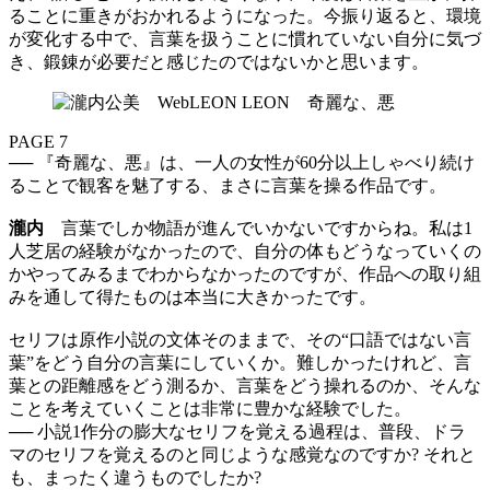
ることに重きがおかれるようになった。今振り返ると、環境
が変化する中で、言葉を扱うことに慣れていない自分に気づ
き、鍛錬が必要だと感じたのではないかと思います。
PAGE 7
── 『奇麗な、悪』は、一人の女性が60分以上しゃべり続け
ることで観客を魅了する、まさに言葉を操る作品です。
瀧内
言葉でしか物語が進んでいかないですからね。私は1
人芝居の経験がなかったので、自分の体もどうなっていくの
かやってみるまでわからなかったのですが、作品への取り組
みを通して得たものは本当に大きかったです。
セリフは原作小説の文体そのままで、その“口語ではない言
葉”をどう自分の言葉にしていくか。難しかったけれど、言
葉との距離感をどう測るか、言葉をどう操れるのか、そんな
ことを考えていくことは非常に豊かな経験でした。
── 小説1作分の膨大なセリフを覚える過程は、普段、ドラ
マのセリフを覚えるのと同じような感覚なのですか? それと
も、まったく違うものでしたか?