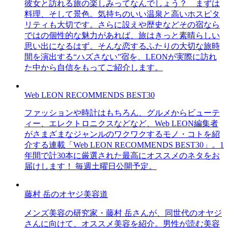
彼女と訪れる旅の楽しみってなんでしょう？ まずは
料理、そして景色。気持ちのいい温泉と高いホスピタ
リティも大切です。さらに設えや歴史などその宿なら
ではの個性的な魅力があれば、旅はきっと素晴らしい
思い出になるはず。そんな恋するふたりの大切な旅時
間を演出する“ハズさない”宿を、LEONが実際に訪れ
た中から自信をもってご紹介します。
Web LEON RECOMMENDS BEST30
ファッションや時計はもちろん、グルメからビューテ
ィー、エレクトロニクスなどなど、Web LEON編集者
がさまざまなジャンルのワクワクするモノ・コトを紹
介する連載「Web LEON RECOMMENDS BEST30」。1
年間で計30本に厳選された最高にオススメのネタをお
届けします！ 毎週土曜日公開予定。
藤村 岳のオヤジ美容道
メンズ美容の研究家・藤村 岳さんが、同世代のオヤジ
さんに向けて、オススメ美容を紹介。男性が読む美容