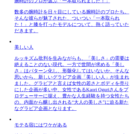
腕時計のプロが選ぶ「一本取られました！」
数多の腕時計を日々目にしている腕時計のプロたち。
そんな彼らが魅了された、ついつい「一本取られ
た！」と膝を打ったモデルについて、熱く語っていた
だきます。
美しい人
ルッキズム批判を生みながらも、「美しさ」の需要は
絶えることのない現代。一方で世間が求める「美し
さ」はパターン化し、形骸化してはいないか、そんな
思いから、新しいグラビア企画「美しい人」が生まれ
ました。グラビアと言えば女性の若さとボディを売り
にした企画が多い中、女性であるKaori Oguriさんをプ
ロデューサーに据え、豊かな人生経験を持つ女性たち
の、内面から醸し出される“大人の美しさ”に迫る新た
なグラビア企画となります。
モテる宿にはワケがある