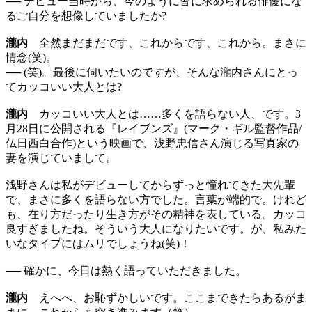
── デビュー当時から、今のように皆に求められる俳優にな
るご自分を想像していましたか?
瀧内
全然まだまだです、これからです、これから。まさに
情念(笑)。
── (笑)。最後に伺いたいのですが、そんな瀧内さんにとっ
てカッコいい大人とは?
瀧内
カッコいい大人とは……多くを語らない人、です。3
月28日に公開される『レイブンズ』(マーク・ギル監督作品/
仏日西白合作)という映画で、浅野忠信さん演じる写真家の
妻を演じていまして。
浅野さんは私がデビューしてからずっと憧れてきた大先輩
で、まさに多くを語らない方でした。言葉が端的で。けれど
も、在り方だったり生き方がその精神を表している。カッコ
良すぎましたね。そういう大人になりたいです。が、私みた
いなタイプにはムリでしょうね(笑)！
── 確かに、今日は熱く語っていただきました。
瀧内
えへへ、お恥ずかしいです。ここまできたらあるがま