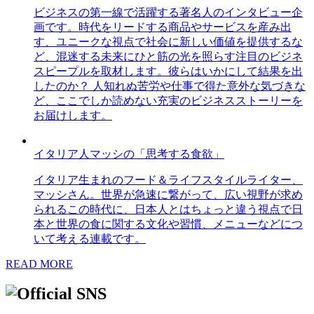
ビジネスの第一線で活躍する著名人のインタビュー企
画です。時代をリードする商品やサービスを産み出
す、ユニークな視点で社会に新しい価値を提供するな
ど、混迷する未来にひと筋の光を照らす注目のビジネ
スピープルを取材します。彼らはいかにして結果を出
したのか？ 人知れぬ苦労や仕事で得た意外な気づきな
ど、ここでしか読めない充実のビジネスストーリーを
お届けします。
イタリア人マッシの「思考する食欲」
イタリア生まれのフード＆ライフスタイルライター、
マッシさん。世界が急速に繋がって、広い視野が求め
られるこの時代に、日本人とはちょっと違う視点で日
本と世界の食に関する文化や習慣、メニューなどにつ
いて考える連載です。
READ MORE