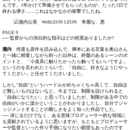
んです。1年かけて準備させてもらったものが、たった1日で
終わる儚さ……これはなかなかの衝撃でしたね。
PAGE 9
── 監督からの演出的な指示はどの程度ありましたか?
瀧内
何度も原作を読み込んで、脚本にある言葉を奥山さん
と一緒に精査しながら削った以外は、終盤のあるシーンのポ
イントと、「小道具に触りたかったら触ってもいいですよ」
というのを言われたぐらいで。「自由に、好きなようにやっ
てください」と任せてくださいました。
しかし"自由"というハードルがめちゃくちゃ高くて、自由ほ
ど難しいものはないなと。今までは、制限を設けられると
「自由になりたい」と思っていましたが、制限がある中での
自由がいかに楽かということがわかりましたし、自分でジャ
ッジメントすることの難しさをよく知った作品でした。
── 演じるだけでなく、ある意味プロデューサー的な領域に
も貢献されているように思いますが、もともとプロデューサ
ーや監督といった作り手側になりたい願望もあったのです