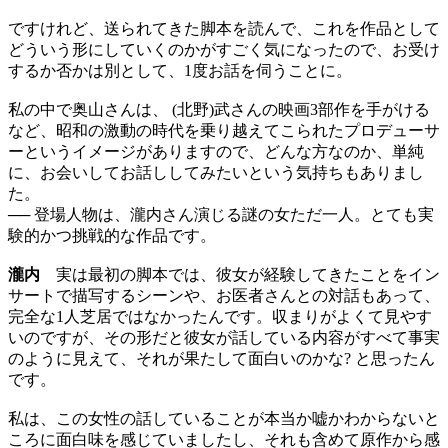
ですけれど、送られてきた脚本を読んで、これを作品として
どういう形にしていくのかがすごく気になったので、お受け
するか否かは別として、1度お話を伺うことに。
私の中で奥山さんは、 (北野)武さんの映画3部作を手がける
など、昭和の激動の時代を乗り越えてこられたプロデューサ
ーというイメージがありますので、どんな方なのか、単純
に、お会いしてお話ししてみたいという気持ちもありまし
た。
── 登場人物は、瀧内さん演じる謎の女ただ一人。とても実
験的かつ挑戦的な作品です。
瀧内
実は最初の脚本では、彼女が経験してきたことをイン
サートで描写するシーンや、お医者さんとの対話もあって、
完全な1人芝居ではなかったんです。収まりがよくて見やす
いのですが、その形だと彼女が話している内容がすべて事実
のように見えて、それが果たして面白いのかな? と思ったん
です。
私は、この女性の話していることが本当か嘘かわからないと
ころに面白味を感じていましたし、それも含めて原作から感