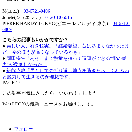
M(エム)
03-6721-0406
Jouete(ジュエッテ)
0120-10-6616
PIERRE HARDY TOKYO(ピエール アルディ 東京)
03-6712-
6809
こちらの記事もいかがですか？
●
美しい人、有森也実。「結婚願望、昔はあまりなかったけ
ど、今のほうが高くなっているかも」
●
岡田将生「あそこまで熱量を持って喧嘩ができる“愛の暴
力”が羨ましかった」
●
毎熊克哉「男としての折り返し地点を過ぎたら、ふわふわ
と脱力して生きるのが理想です」
PAGE 12
この記事が気に入ったら「いいね！」しよう
Web LEONの最新ニュースをお届けします。
フォロー