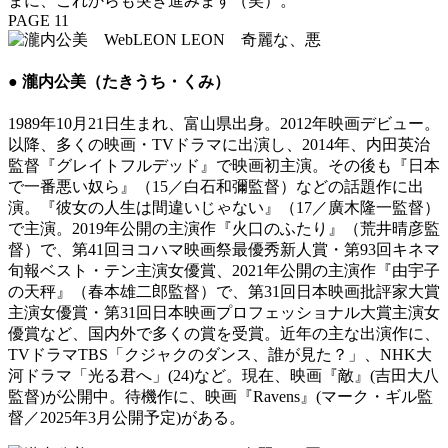
まに、これからも突き進みます（笑）。
PAGE 11
● 瀧内公美（たきうち・くみ）
1989年10月21日生まれ、富山県出身。2012年映画デビュー。
以降、多くの映画・TVドラマに出演し、2014年、内田英治
監督『グレイトフルデッド』で映画初主演。その後も『日本
で一番悪い奴ら』（15／白石和彌監督）などの話題作に出
演。『彼女の人生は間違いじゃない』（17／廣木隆一監督）
で主演。2019年公開の主演作『火口のふたり』（荒井晴彦監
督）で、第41回ヨコハマ映画祭最優秀新人賞・第93回キネマ
旬報ベスト・テン主演女優賞、2021年公開の主演作『由宇子
の天秤』（春本雄二郎監督）で、第31回日本映画批評家大賞
主演女優賞・第31回日本映画プロフェッショナル大賞主演女
優賞など、国内外で多くの賞を受賞。近年の主な出演作に、
TVドラマTBS「クジャクのダンス、誰が見た？」、NHK大
河ドラマ「光る君へ」(24)など。現在、映画『敵』(吉田大八
監督)が公開中。待機作に、映画『Ravens』(マーク・ギル監
督／2025年3月公開予定)がある。