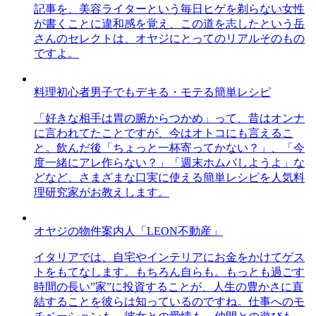
記事を、美容ライターという毎日ヒゲを剃らない女性
が書くことに違和感を覚え、この道を志したという岳
さんのセレクトは、オヤジにとってのリアルそのもの
ですよ。
料理初心者男子でもデキる・モテる簡単レシピ
「好きな相手は胃の腑からつかめ」って、昔はオンナ
に言われてたことですが、今はオトコにも言えるこ
と。飲んだ後「ちょっと一杯寄ってかない？」、「今
度一緒にアレ作らない？」「週末ホムパしようよ」な
どなど、さまざまな口実に使える簡単レシピを人気料
理研究家がお教えします。
オヤジの物件案内人「LEON不動産」
イタリアでは、自宅やインテリアにお金をかけてゲス
トをもてなします。もちろん自らも。もっとも過ごす
時間の長い”家”に投資することが、人生の豊かさに直
結することを彼らは知っているのですね。仕事へのモ