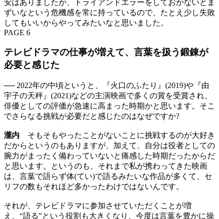
安はありましたが、トライアンドエラーをしておかないとま
ずいなという危機感を常に持っているので、たとえ少し失敗
してもいいからやってみたいなと思いました。
PAGE 6
テレビドラマの仕事が増えて、言葉を扱う鍛錬が
必要と感じた
── 2022年の中頃というと、『火口のふたり』(2019)や『由
宇子の天秤』(2021)などの主演映画で多くの賞を受賞され、
俳優としての評価が急速に高まった時期かと思います。そこ
でさらなる挑戦が必要だと感じたのはなぜですか?
瀧内
そもそもやったことがないことに挑戦するのが大好き
だからというのもありますが、加えて、自分は役者としての
腕力がまったく備わっていないと痛感した時期だったからだ
と思います。というのも、それまで私が携わってきた映画
は、言葉で語らず体(てい)で語るみたいな作品が多くて、セ
リフの数もそれほど多かったわけではないんです。
それが、テレビドラマに参加させていただくことが増
え、“語る”という役割も大きくなり、今度は言葉を豊かに操