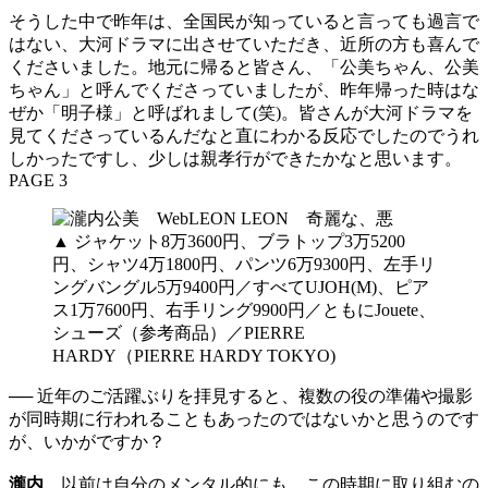
そうした中で昨年は、全国民が知っていると言っても過言で
はない、大河ドラマに出させていただき、近所の方も喜んで
くださいました。地元に帰ると皆さん、「公美ちゃん、公美
ちゃん」と呼んでくださっていましたが、昨年帰った時はな
ぜか「明子様」と呼ばれまして(笑)。皆さんが大河ドラマを
見てくださっているんだなと直にわかる反応でしたのでうれ
しかったですし、少しは親孝行ができたかなと思います。
PAGE 3
▲ ジャケット8万3600円、ブラトップ3万5200
円、シャツ4万1800円、パンツ6万9300円、左手リ
ングバングル5万9400円／すべてUJOH(M)、ピア
ス1万7600円、右手リング9900円／ともにJouete、
シューズ（参考商品）／PIERRE
HARDY（PIERRE HARDY TOKYO)
── 近年のご活躍ぶりを拝見すると、複数の役の準備や撮影
が同時期に行われることもあったのではないかと思うのです
が、いかがですか？
瀧内
以前は自分のメンタル的にも、この時期に取り組むの