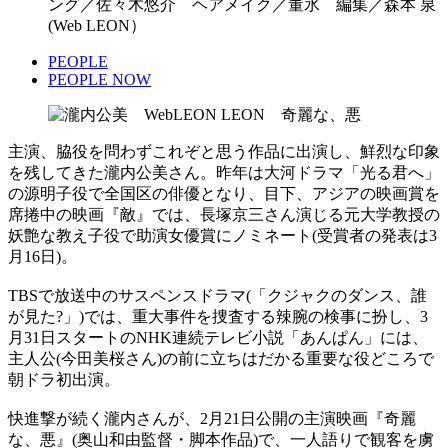
ング／佐々木悠介 ヘアメイク／董氷 編集／森本 泉
(Web LEON）
PEOPLE
PEOPLE NOW
主演、脇役を問わずこれぞと思う作品に出演し、鮮烈な印象
を残してきた瀧内公美さん。昨年は大河ドラマ「光る君へ」
の源明子役で全国区の俳優となり、目下、アジアの映画賞を
席捲中の映画『敵』では、長塚京三さん演じる元大学教授の
妖艶な教え子役で助演女優賞にノミネート(受賞者の発表は3
月16日)。
TBSで放送中のサスペンスドラマ(「クジャクのダンス、誰
が見た?」)では、重大事件を捜査する辣腕の検事に扮し、3
月31日スタートのNHK連続テレビ小説「あんぱん」には、
主人公(今田美桜さん)の前に立ちはだかる重要な役どころで
朝ドラ初出演。
快進撃が続く瀧内さんが、2月21日公開の主演映画『奇麗
な、悪』(奥山和由監督・脚本作品)で、一人語りで観客を虜