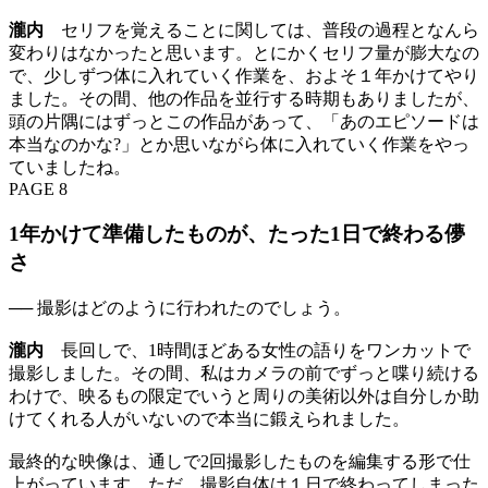
瀧内
セリフを覚えることに関しては、普段の過程となんら
変わりはなかったと思います。とにかくセリフ量が膨大なの
で、少しずつ体に入れていく作業を、およそ１年かけてやり
ました。その間、他の作品を並行する時期もありましたが、
頭の片隅にはずっとこの作品があって、「あのエピソードは
本当なのかな?」とか思いながら体に入れていく作業をやっ
ていましたね。
PAGE 8
1年かけて準備したものが、たった1日で終わる儚
さ
── 撮影はどのように行われたのでしょう。
瀧内
長回しで、1時間ほどある女性の語りをワンカットで
撮影しました。その間、私はカメラの前でずっと喋り続ける
わけで、映るもの限定でいうと周りの美術以外は自分しか助
けてくれる人がいないので本当に鍛えられました。
最終的な映像は、通しで2回撮影したものを編集する形で仕
上がっています。ただ、撮影自体は１日で終わってしまった