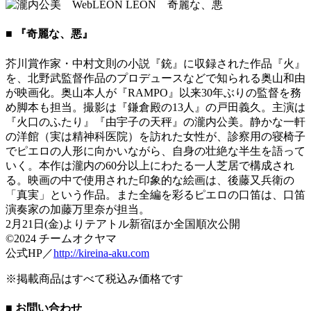
■ 『奇麗な、悪』
芥川賞作家・中村文則の小説『銃』に収録された作品『火』
を、北野武監督作品のプロデュースなどで知られる奥山和由
が映画化。奥山本人が『RAMPO』以来30年ぶりの監督を務
め脚本も担当。撮影は『鎌倉殿の13人』の戸田義久。主演は
『火口のふたり』『由宇子の天秤』の瀧内公美。静かな一軒
の洋館（実は精神科医院）を訪れた女性が、診察用の寝椅子
でピエロの人形に向かいながら、自身の壮絶な半生を語って
いく。本作は瀧内の60分以上にわたる一人芝居で構成され
る。映画の中で使用された印象的な絵画は、後藤又兵衛の
「真実」という作品。また全編を彩るピエロの口笛は、口笛
演奏家の加藤万里奈が担当。
2月21日(金)よりテアトル新宿ほか全国順次公開
©2024 チームオクヤマ
公式HP／
http://kireina-aku.com
※掲載商品はすべて税込み価格です
■ お問い合わせ