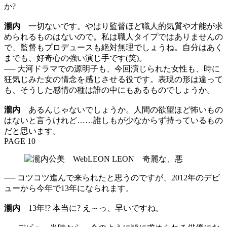
か?
瀧内
一切ないです。やはり監督ほど職人的気質や才能が求
められるものはないので。私は職人タイプではありませんの
で、監督もプロデュースも絶対無理でしょうね。自分はあく
までも、好奇心の強い演じ手です(笑)。
── 大河ドラマでの源明子も、今回演じられた女性も、時に
狂気じみた女の情念を感じさせる役です。表現の形は違って
も、そうした感情の種は誰の中にもあるものでしょうか。
瀧内
あるんじゃないでしょうか。人間の欲望ほど怖いもの
はないと言うけれど……誰しもが少なからず持っているもの
だと思います。
PAGE 10
── コツコツ進んで来られたと思うのですが、2012年のデビ
ューから今年で13年になられます。
瀧内
13年!? 本当に? え～っ、早いですね。