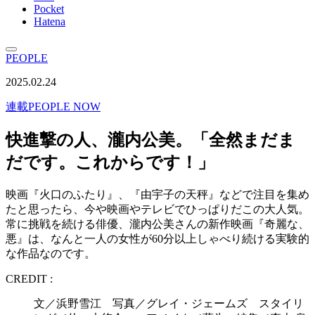
Pocket
Hatena
PEOPLE
2025.02.24
連載
PEOPLE NOW
快進撃の人、瀧内公美。「全然まだま
だです。これからです！」
映画『火口のふたり』、『由宇子の天秤』などで注目を集め
たと思ったら、今や映画やテレビでひっぱりだこの大人気。
常に挑戦を続ける俳優、瀧内公美さんの新作映画『奇麗な、
悪』は、なんと一人の女性が60分以上しゃべり続ける実験的
な作品なのです。
CREDIT :
文／浜野雪江 写真／グレイ・ジェームズ スタイリ