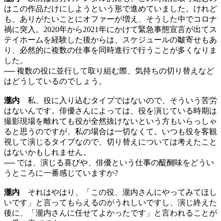
はこの作品だけにしようという形で進めていました。けれど
も、ありがたいことにオファーが増え、そうした中でコロナ
禍に突入。2020年から2021年にかけて緊急事態宣言が出てス
テイホームを経験した後からは、スケジュールの皺寄せもあ
り、必然的に複数の仕事を同時進行で行うことが多くなりま
した。
── 複数の役に並行して取り組む際、気持ちの切り替えなど
はどうしているのでしょう。
瀧内
私、役に入り込むタイプではないので、そういう苦労
はないんです。俳優さんによっては、役を演じている時期は
撮影現場を離れても役が全然抜けないという方もいらっしゃ
ると思うのですが、私の場合は一切なくて。いつも役を客観
視して演じるタイプなので、切り替えについては考えたこと
はないかもしれません。
── では、演じる喜びや、俳優という仕事の醍醐味をどうい
うところに一番感じていますか?
瀧内
それはやはり、「この役、瀧内さんにやってみてほし
いです」と言ってもらえるのがうれしいですし、演じ終えた
後に、「瀧内さんに任せてよかったです」と言われることが