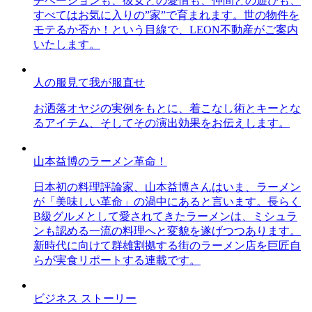
チベーションも、彼女との愛情も、仲間との遊びも、
すべてはお気に入りの”家”で育まれます。世の物件を
モテるか否か！という目線で、LEON不動産がご案内
いたします。
人の服見て我が服直せ
お洒落オヤジの実例をもとに、着こなし術とキーとな
るアイテム、そしてその演出効果をお伝えします。
山本益博のラーメン革命！
日本初の料理評論家、山本益博さんはいま、ラーメン
が「美味しい革命」の渦中にあると言います。長らく
B級グルメとして愛されてきたラーメンは、ミシュラ
ンも認める一流の料理へと変貌を遂げつつあります。
新時代に向けて群雄割拠する街のラーメン店を巨匠自
らが実食リポートする連載です。
ビジネス ストーリー