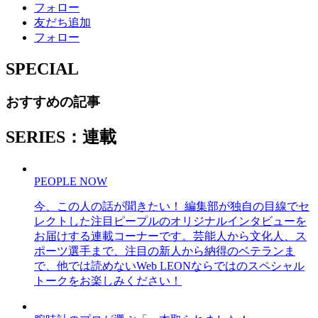
フォロー
友だち追加
フォロー
SPECIAL
おすすめの記事
SERIES：連載
PEOPLE NOW
今、この人の話が聞きたい！ 編集部が独自の目線でセ
レクトした注目ピープルのオリジナルインタビューを
お届けする連載コーナーです。芸能人から文化人、ス
ポーツ選手まで、注目の新人から納得のベテランま
で、他では読めないWeb LEONならではのスペシャル
トークをお楽しみください！