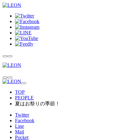
TOP
PEOPLE
夏はお祭りの季節！
Twitter
Facebook
Line
Mail
Pocket