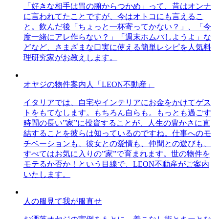
「好きな相手は胃の腑からつかめ」って、昔はオンナ
に言われてたことですが、今はオトコにも言えるこ
と。飲んだ後「ちょっと一杯寄ってかない？」、「今
度一緒にアレ作らない？」「週末ホムパしようよ」な
どなど、さまざまな口実に使える簡単レシピを人気料
理研究家がお教えします。
オヤジの物件案内人「LEON不動産」
イタリアでは、自宅やインテリアにお金をかけてゲス
トをもてなします。もちろん自らも。もっとも過ごす
時間の長い”家”に投資することが、人生の豊かさに直
結することを彼らは知っているのですね。仕事へのモ
チベーションも、彼女との愛情も、仲間との遊びも、
すべてはお気に入りの”家”で育まれます。世の物件を
モテるか否か！という目線で、LEON不動産がご案内
いたします。
人の服見て我が服直せ