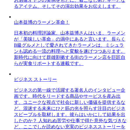
お洒落オヤジの実例をもとに、着こなし術とキーとな
るアイテム、そしてその演出効果をお伝えします。
山本益博のラーメン革命！
日本初の料理評論家、山本益博さんはいま、ラーメン
が「美味しい革命」の渦中にあると言います。長らく
B級グルメとして愛されてきたラーメンは、ミシュラ
ンも認める一流の料理へと変貌を遂げつつあります。
新時代に向けて群雄割拠する街のラーメン店を巨匠自
らが実食リポートする連載です。
ビジネス ストーリー
ビジネスの第一線で活躍する著名人のインタビュー企
画です。時代をリードする商品やサービスを産み出
す、ユニークな視点で社会に新しい価値を提供するな
ど、混迷する未来にひと筋の光を照らす注目のビジネ
スピープルを取材します。彼らはいかにして結果を出
したのか？ 人知れぬ苦労や仕事で得た意外な気づきな
ど、ここでしか読めない充実のビジネスストーリーを