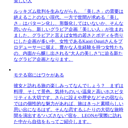
美しい人
ルッキズム批判を生みながらも、「美しさ」の需要は
絶えることのない現代。一方で世間が求める「美し
さ」はパターン化し、形骸化してはいないか、そんな
思いから、新しいグラビア企画「美しい人」が生まれ
ました。グラビアと言えば女性の若さとボディを売り
にした企画が多い中、女性であるKaori Oguriさんをプ
ロデューサーに据え、豊かな人生経験を持つ女性たち
の、内面から醸し出される“大人の美しさ”に迫る新た
なグラビア企画となります。
モテる宿にはワケがある
彼女と訪れる旅の楽しみってなんでしょう？ まずは
料理、そして景色。気持ちのいい温泉と高いホスピタ
リティも大切です。さらに設えや歴史などその宿なら
ではの個性的な魅力があれば、旅はきっと素晴らしい
思い出になるはず。そんな恋するふたりの大切な旅時
間を演出する“ハズさない”宿を、LEONが実際に訪れ
た中から自信をもってご紹介します。