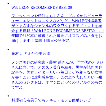
Web LEON RECOMMENDS BEST30
ファッションや時計はもちろん、グルメからビューテ
ィー、エレクトロニクスなどなど、Web LEON編集者
がさまざまなジャンルのワクワクするモノ・コトを紹
介する連載「Web LEON RECOMMENDS BEST30」。1
年間で計30本に厳選された最高にオススメのネタをお
届けします！ 毎週土曜日公開予定。
藤村 岳のオヤジ美容道
メンズ美容の研究家・藤村 岳さんが、同世代のオヤジ
さんに向けて、オススメ美容を紹介。男性が読む美容
記事を、美容ライターという毎日ヒゲを剃らない女性
が書くことに違和感を覚え、この道を志したという岳
さんのセレクトは、オヤジにとってのリアルそのもの
ですよ。
料理初心者男子でもデキる・モテる簡単レシピ