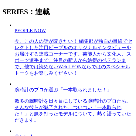
SERIES：連載
PEOPLE NOW
今、この人の話が聞きたい！ 編集部が独自の目線でセ
レクトした注目ピープルのオリジナルインタビューを
お届けする連載コーナーです。芸能人から文化人、ス
ポーツ選手まで、注目の新人から納得のベテランま
で、他では読めないWeb LEONならではのスペシャル
トークをお楽しみください！
腕時計のプロが選ぶ「一本取られました！」
数多の腕時計を日々目にしている腕時計のプロたち。
そんな彼らが魅了された、ついつい「一本取られ
た！」と膝を打ったモデルについて、熱く語っていた
だきます。