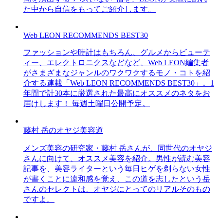
た中から自信をもってご紹介します。
Web LEON RECOMMENDS BEST30
ファッションや時計はもちろん、グルメからビューテ
ィー、エレクトロニクスなどなど、Web LEON編集者
がさまざまなジャンルのワクワクするモノ・コトを紹
介する連載「Web LEON RECOMMENDS BEST30」。1
年間で計30本に厳選された最高にオススメのネタをお
届けします！ 毎週土曜日公開予定。
藤村 岳のオヤジ美容道
メンズ美容の研究家・藤村 岳さんが、同世代のオヤジ
さんに向けて、オススメ美容を紹介。男性が読む美容
記事を、美容ライターという毎日ヒゲを剃らない女性
が書くことに違和感を覚え、この道を志したという岳
さんのセレクトは、オヤジにとってのリアルそのもの
ですよ。