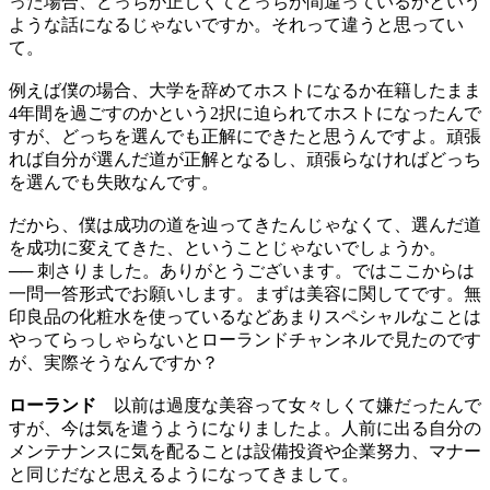
った場合、どっちが正しくてどっちが間違っているかという
ような話になるじゃないですか。それって違うと思ってい
て。
例えば僕の場合、大学を辞めてホストになるか在籍したまま
4年間を過ごすのかという2択に迫られてホストになったんで
すが、どっちを選んでも正解にできたと思うんですよ。頑張
れば自分が選んだ道が正解となるし、頑張らなければどっち
を選んでも失敗なんです。
だから、僕は成功の道を辿ってきたんじゃなくて、選んだ道
を成功に変えてきた、ということじゃないでしょうか。
── 刺さりました。ありがとうございます。ではここからは
一問一答形式でお願いします。まずは美容に関してです。無
印良品の化粧水を使っているなどあまりスペシャルなことは
やってらっしゃらないとローランドチャンネルで見たのです
が、実際そうなんですか？
ローランド
以前は過度な美容って女々しくて嫌だったんで
すが、今は気を遣うようになりましたよ。人前に出る自分の
メンテナンスに気を配ることは設備投資や企業努力、マナー
と同じだなと思えるようになってきまして。