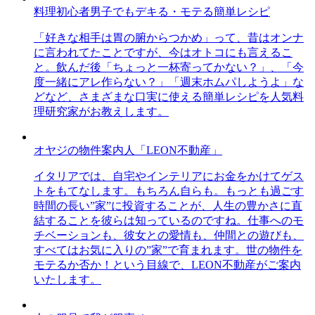
料理初心者男子でもデキる・モテる簡単レシピ
「好きな相手は胃の腑からつかめ」って、昔はオンナ
に言われてたことですが、今はオトコにも言えるこ
と。飲んだ後「ちょっと一杯寄ってかない？」、「今
度一緒にアレ作らない？」「週末ホムパしようよ」な
どなど、さまざまな口実に使える簡単レシピを人気料
理研究家がお教えします。
オヤジの物件案内人「LEON不動産」
イタリアでは、自宅やインテリアにお金をかけてゲス
トをもてなします。もちろん自らも。もっとも過ごす
時間の長い”家”に投資することが、人生の豊かさに直
結することを彼らは知っているのですね。仕事へのモ
チベーションも、彼女との愛情も、仲間との遊びも、
すべてはお気に入りの”家”で育まれます。世の物件を
モテるか否か！という目線で、LEON不動産がご案内
いたします。