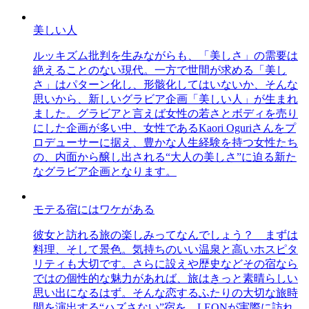
美しい人
ルッキズム批判を生みながらも、「美しさ」の需要は
絶えることのない現代。一方で世間が求める「美し
さ」はパターン化し、形骸化してはいないか、そんな
思いから、新しいグラビア企画「美しい人」が生まれ
ました。グラビアと言えば女性の若さとボディを売り
にした企画が多い中、女性であるKaori Oguriさんをプ
ロデューサーに据え、豊かな人生経験を持つ女性たち
の、内面から醸し出される“大人の美しさ”に迫る新た
なグラビア企画となります。
モテる宿にはワケがある
彼女と訪れる旅の楽しみってなんでしょう？ まずは
料理、そして景色。気持ちのいい温泉と高いホスピタ
リティも大切です。さらに設えや歴史などその宿なら
ではの個性的な魅力があれば、旅はきっと素晴らしい
思い出になるはず。そんな恋するふたりの大切な旅時
間を演出する“ハズさない”宿を、LEONが実際に訪れ