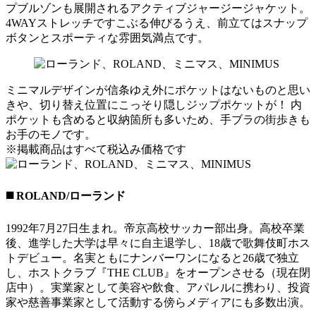
プブルゾンも展開されるアクティブジャージージャケット。
4WAYストレッチですこぶる伸びるうえ、前立てはスナップ
ボタンとスポーティな雰囲気満点です。
ミニマルデザインが信条ゆえ外にポケットはないものと思い
きや、切り替え位置にこっそり隠しジップポケットが！ 内
ポケットも含めると収納箇所も多いため、手ブラの街歩きも
お手のモノです。
※掲載商品はすべて税込み価格です
◼️ ROLAND/ローランド
1992年7月27日生まれ。帝京高校サッカー部出身。高校卒業
後、進学した大学は早々に自主退学し、18歳で歌舞伎町ホス
トデビュー。名実ともにナンバーワンになると26歳で独立
し、ホストクラブ『THE CLUB』をオープンさせる（現在閉
店中）。実業家として美容や飲食、アパレルに携わり、投資
家や慈善事業家として活動する傍らメディアにも多数出演。