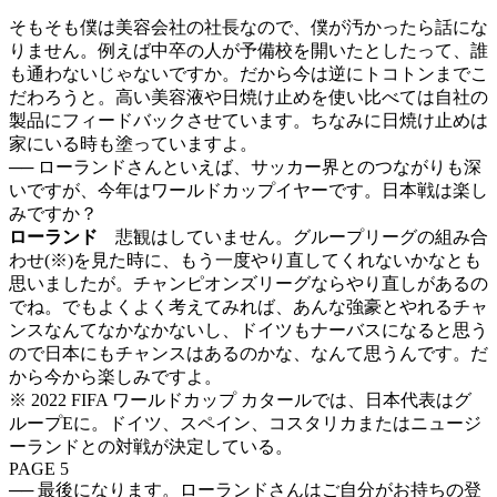
そもそも僕は美容会社の社長なので、僕が汚かったら話にな
りません。例えば中卒の人が予備校を開いたとしたって、誰
も通わないじゃないですか。だから今は逆にトコトンまでこ
だわろうと。高い美容液や日焼け止めを使い比べては自社の
製品にフィードバックさせています。ちなみに日焼け止めは
家にいる時も塗っていますよ。
── ローランドさんといえば、サッカー界とのつながりも深
いですが、今年はワールドカップイヤーです。日本戦は楽し
みですか？
ローランド
悲観はしていません。グループリーグの組み合
わせ(※)を見た時に、もう一度やり直してくれないかなとも
思いましたが。チャンピオンズリーグならやり直しがあるの
でね。でもよくよく考えてみれば、あんな強豪とやれるチャ
ンスなんてなかなかないし、ドイツもナーバスになると思う
ので日本にもチャンスはあるのかな、なんて思うんです。だ
から今から楽しみですよ。
※ 2022 FIFA ワールドカップ カタールでは、日本代表はグ
ループEに。ドイツ、スペイン、コスタリカまたはニュージ
ーランドとの対戦が決定している。
PAGE 5
── 最後になります。ローランドさんはご自分がお持ちの登