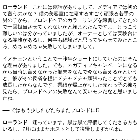
ローランド
これには裏話がありまして、メディアでは初め
て言うのかな？ 僕の美容室に在籍するすごく頑張る若手の
男の子から、ブロンドヘアのカラーリングを練習してきたの
で一回担当させてくれないかと頼まれたんですよ。けっこう
難しいのは分かっていましたが、オーナーとしては実験台に
なる義務があるし、何事も経験だと思ってやらせてみたとこ
ろ、めちゃめちゃ失敗してしまいまして。
イメチェンということで一昨年ショートにしていたのはそん
な理由がありました。でも、ネガティブキャンペーンになる
から当時は言えなかった顛末をなんで今なら言えるかという
と、彼がその反省を糧にメチャメチャ頑張ったことでとても
成長したからなんです。業績が爆上がりした売れっ子の彼を
見たら、ブロンドヘアの失敗なんて安いモンだなと思いまし
たね。
── ではもう少し伸びたらまたブロンドに!?
ローランド
迷っています。黒は黒で評価してくださる方も
いるし、7月にはまたホストとして復帰しますからね。