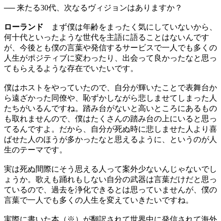
── 来たる30代、次なるヴィジョンはありますか？
ローランド
まず僕は年齢をまったく気にしていないから、
何十代といったような世代を主語に語ることはないんです
が、今後とも僕の言葉や発信するサービスで一人でも多くの
人生がポジティブに変わったり、出会って良かったなと思っ
てもらえるような存在でいたいです。
僕はホストをやっていたので、自分が輝いたことで表舞台か
ら遠ざかった同僚や、恥ずかしながら悲しませてしまった人
たちがいるんですね。踏み台がないと高いところにあるもの
も取れませんので、僕はたくさんの踏み台の上にいると思っ
てるんですよ。だから、自分が死ぬ時に悲しませた人より喜
ばせた人のほうが多かったなと思えるように、というのが人
生のテーマです。
実は死ぬ間際にそう思える人って案外少ないんじゃないでし
ょうか。歌えも踊れもしない自分の武器は言葉だけだと思っ
ているので、過去を浄化できるとは思っていませんが、僕の
言葉で一人でも多くの人生を変えていきたいですね。
実際に書いた本（※）が翻訳されて世界中に発信されて海外