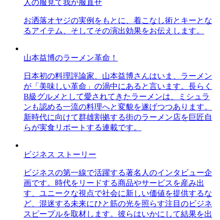
人の服見て我が服直せ
お洒落オヤジの実例をもとに、着こなし術とキーとな
るアイテム、そしてその演出効果をお伝えします。
山本益博のラーメン革命！
日本初の料理評論家、山本益博さんはいま、ラーメン
が「美味しい革命」の渦中にあると言います。長らく
B級グルメとして愛されてきたラーメンは、ミシュラ
ンも認める一流の料理へと変貌を遂げつつあります。
新時代に向けて群雄割拠する街のラーメン店を巨匠自
らが実食リポートする連載です。
ビジネス ストーリー
ビジネスの第一線で活躍する著名人のインタビュー企
画です。時代をリードする商品やサービスを産み出
す、ユニークな視点で社会に新しい価値を提供するな
ど、混迷する未来にひと筋の光を照らす注目のビジネ
スピープルを取材します。彼らはいかにして結果を出