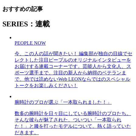
おすすめの記事
SERIES：連載
PEOPLE NOW
今、この人の話が聞きたい！ 編集部が独自の目線でセ
レクトした注目ピープルのオリジナルインタビューを
お届けする連載コーナーです。芸能人から文化人、ス
ポーツ選手まで、注目の新人から納得のベテランま
で、他では読めないWeb LEONならではのスペシャル
トークをお楽しみください！
腕時計のプロが選ぶ「一本取られました！」
数多の腕時計を日々目にしている腕時計のプロたち。
そんな彼らが魅了された、ついつい「一本取られ
た！」と膝を打ったモデルについて、熱く語っていた
だきます。