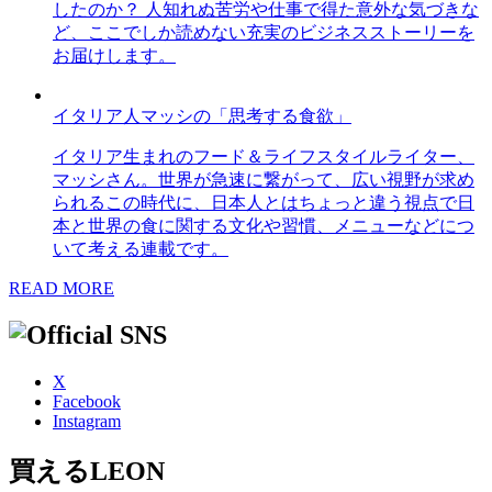
したのか？ 人知れぬ苦労や仕事で得た意外な気づきな
ど、ここでしか読めない充実のビジネスストーリーを
お届けします。
イタリア人マッシの「思考する食欲」
イタリア生まれのフード＆ライフスタイルライター、
マッシさん。世界が急速に繋がって、広い視野が求め
られるこの時代に、日本人とはちょっと違う視点で日
本と世界の食に関する文化や習慣、メニューなどにつ
いて考える連載です。
READ MORE
X
Facebook
Instagram
買えるLEON