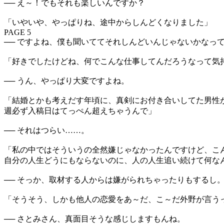
── え～！でもそれも楽しいんですか？
「いやいや、やっぱりね、途中からしんどくなりました」
PAGE 5
── ですよね、僕も聞いててそれしんどいんじゃないかなっ
「好きでしたけどね、何でこんな仕事してんだろうなって気
── うん、やっぱり大変ですよね。
「結婚とかも考えだす年頃に、真剣にお付き合いしてた男性
週必ず入稿日はてっぺん超えちゃうんで」
── それはつらい……。
「私の中ではそういうの全然嫌じゃなかったんですけど、こ
自分の人生どうにもならないのに、人の人生追い続けて何な
── そっか、取材する人からは嫌がられちゃったりもするし
「そうそう、しかも他人の恋愛をあ～だ、こ～だ外野が言う
── さとみさん、真面目そうな感じしますもんね。