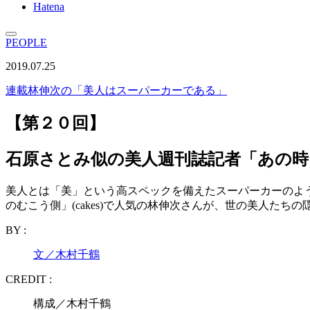
Hatena
PEOPLE
2019.07.25
連載
林伸次の「美人はスーパーカーである」
【第２０回】
石原さとみ似の美人週刊誌記者「あの
美人とは「美」という高スペックを備えたスーパーカーのよ
のむこう側」(cakes)で人気の林伸次さんが、世の美人た
BY :
文／木村千鶴
CREDIT :
構成／木村千鶴