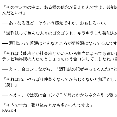
「そのマンガの中に、ある種の信念が見えたんですよ。芸能
んだという」
── あ～なるほど、そういう感覚ですか。おもしろ～い。
「週刊誌って色んな人々のゴタゴタも、キラキラした芸能人
── 週刊誌って普通はどんなところが情報源になってるんで
「それは芸能班とか社会班とかいろいろ担当によっても違い
テレビ局界隈の人たちとしょっちゅう合コンしてましたね（
── え～、合コンしながら、「週刊誌の記者やってるんだけ
「それはね、やっぱり仲良くなってからじゃないと無理だし
（笑）」
── へえ～、では夜は合コンでＴＶ局とかからネタを引っ張
「そうですね、張り込みとかも多かったですよ」
PAGE 4