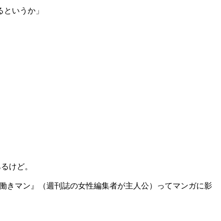
るというか」
あるけど。
『働きマン』（週刊誌の女性編集者が主人公）ってマンガに影