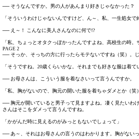
── そうなんですか。男の人があんまり好きじゃなかった？
「そういうわけじゃないんですけど、ん～、私、一生処女で
── え～！ こんなに美人さんなのに何で!?
「私、ちょっとオタクっぽかったんですよね、高校生の時。
PAGE 2
── そっか、そっちの方に行ったらモテないですね（笑）。
「そうですね。20歳くらいかな。それまでも好きな服は着て
── お母さんは、こういう服を着なさいって言うんですか。
「私、胸がないので、胸元の開いた服を着ちゃダメとか（笑
── 胸元が開いていると男子って見ますよね。凄く見たい
さんはそこをダメって言うんですね。
「かがんだ時に見えるのがみっともないでしょって」
── あ～、それはお母さんの言うのはわかります。胸がない