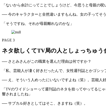
「ないから余計にってことでしょうけど、今思うと母親の呪
── 今のキャラクターと全然違いますもんね。女の子ってそ
「そうですね、それが母親離れなのかな」
PAGE 3
ネタ欲しくてTV局の人としょっちゅう
── さとみさんがこの職業を選んだ理由は何ですか？
「私、芸能人が凄く好きだったんで、女性週刊誌とかゴシッ
── え、そういう人めったにいないですよね（笑）。芸能人
「TVのワイドショーって週刊誌のネタを拾ってやってるじ
響されましたね」
── サブカル好きとしてはそこ、きますね（笑）。