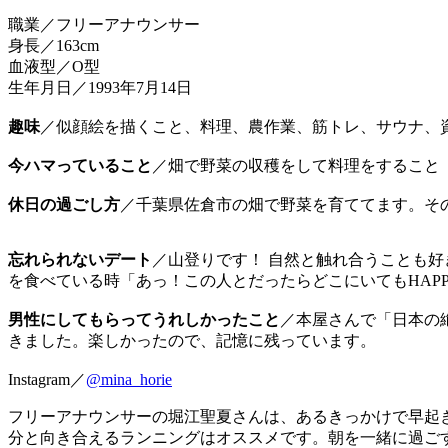
職業／フリーアナウンサー
身長／163cm
血液型／O型
生年月日／1993年7月14日
趣味
／似顔絵を描くこと、料理、農作業、筋トレ、サウナ、
今ハマっていること
／畑で野菜の収穫をして料理をすること
休日の過ごし方
／千葉県佐倉市の畑で野菜を育ててます。その
忘れられないデート
／山登りです！ 自然と触れ合うことも
を食べている時「あっ！この人とだったらどこにいてもHAP
男性にしてもらってうれしかったこと
／本屋さんで「日本の
きました。楽しかったので、記憶に残っています。
Instagram／
@mina_horie
フリーアナウンサーの堀江聖夏さんは、あるきっかけで早起き
分と向き合えるランニングはオススメです。朝を一緒に過ご