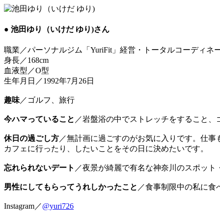
● 池田ゆり（いけだ ゆり)さん
職業／パーソナルジム「YuriFit」経営・トータルコーディネ
身長／168cm
血液型／O型
生年月日／1992年7月26日
趣味
／ゴルフ、旅行
今ハマっていること
／岩盤浴の中でストレッチをすること、
休日の過ごし方
／無計画に過ごすのがお気に入りです。仕事
カフェに行ったり、したいことをその日に決めたいです。
忘れられないデート
／夜景が綺麗で有名な神奈川のスポット
男性にしてもらってうれしかったこと
／食事制限中の私に食
Instagram／
@yuri726