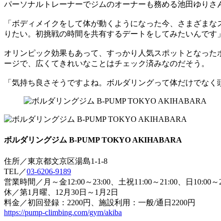
パーソナルトレーナーでジムのオーナーも務める池田ゆりさ
「ボディメイクをして体が動くようになった今、さまざまな
りたい。初挑戦の時間を共有するデートをしてみたいんです
オリンピック効果もあって、すっかり人気スポットとなったボルダ
ージで、広くてきれいなことはチェック済みなのだそう。
「気持ち良さそうですよね。ボルダリングって体だけでなく
ボルダリングジム B-PUMP TOKYO AKIHABARA
住所／東京都文京区湯島1-1-8
TEL／
03-6206-9189
営業時間／月～金12:00～23:00、土祝11:00～21:00、日10:00～2
休／第1月曜、12月30日～1月2日
料金／初回登録：2200円、施設利用：一般/通日2200円
https://pump-climbing.com/gym/akiba