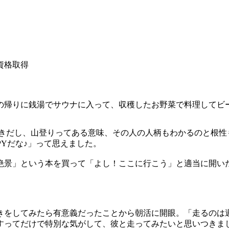
資格取得
帰りに銭湯でサウナに入って、収穫したお野菜で料理してビールを
好きだし、山登りってある意味、その人の人柄もわかるのと根
PYだな♪」って思えました。
絶景」という本を買って「よし！ここに行こう」と適当に開い
をしてみたら有意義だったことから朝活に開眼。「走るのは週1
すってだけで特別な気がして、彼と走ってみたいと思いつきま