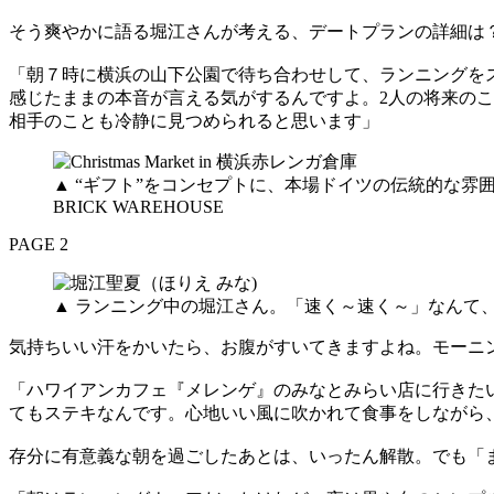
そう爽やかに語る堀江さんが考える、デートプランの詳細は
「朝７時に横浜の山下公園で待ち合わせして、ランニングを
感じたままの本音が言える気がするんですよ。2人の将来の
相手のことも冷静に見つめられると思います」
▲ “ギフト”をコンセプトに、本場ドイツの伝統的な雰囲気を感じら
BRICK WAREHOUSE
PAGE 2
▲ ランニング中の堀江さん。「速く～速く～」なんて
気持ちいい汗をかいたら、お腹がすいてきますよね。モー
「ハワイアンカフェ『メレンゲ』のみなとみらい店に行きた
てもステキなんです。心地いい風に吹かれて食事をしながら
存分に有意義な朝を過ごしたあとは、いったん解散。でも「