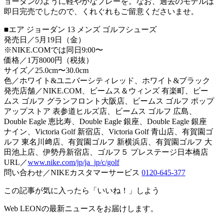
ョーダンのように軽やかなプレーを。なお、過去のモデルは
即日完売でしたので、くれぐれもご留意くださいませ。
■エア ジョーダン 13 メンズ ゴルフシューズ
発売日／5月19日（金）
※NIKE.COMでは同日9:00〜
価格／1万8000円（税抜）
サイズ／25.0cm〜30.0cm
色／ホワイト&ユニバーシティレッド、ホワイト&ブラック
発売店舗／NIKE.COM、ビームス＆ウィンズ 有楽町、ビー
ムス ゴルフ グランフロント大阪店、ビームス ゴルフ ポップ
アップストア 表参道ヒルズ店、ビームス ゴルフ 広島、
Double Eagle 恵比寿、Double Eagle 銀座、Double Eagle 銀座
ナイン、Victoria Golf 新宿店、Victoria Golf 青山店、有賀園ゴ
ルフ 東名川﨑店、有賀園ゴルフ 新横浜店、有賀園ゴルフ 大
田池上店、伊勢丹新宿店、ゴルフ５ プレステージ日本橋店
URL／
www.nike.com/jp/ja_jp/c/golf
問い合わせ／NIKEカスタマーサービス
0120-645-377
この記事が気に入ったら「いいね！」しよう
Web LEONの最新ニュースをお届けします。