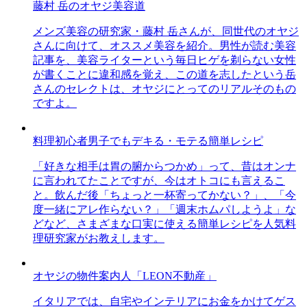
藤村 岳のオヤジ美容道
メンズ美容の研究家・藤村 岳さんが、同世代のオヤジ
さんに向けて、オススメ美容を紹介。男性が読む美容
記事を、美容ライターという毎日ヒゲを剃らない女性
が書くことに違和感を覚え、この道を志したという岳
さんのセレクトは、オヤジにとってのリアルそのもの
ですよ。
料理初心者男子でもデキる・モテる簡単レシピ
「好きな相手は胃の腑からつかめ」って、昔はオンナ
に言われてたことですが、今はオトコにも言えるこ
と。飲んだ後「ちょっと一杯寄ってかない？」、「今
度一緒にアレ作らない？」「週末ホムパしようよ」な
どなど、さまざまな口実に使える簡単レシピを人気料
理研究家がお教えします。
オヤジの物件案内人「LEON不動産」
イタリアでは、自宅やインテリアにお金をかけてゲス