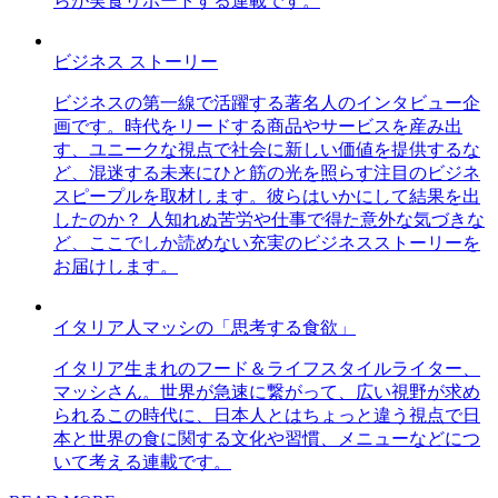
らが実食リポートする連載です。
ビジネス ストーリー
ビジネスの第一線で活躍する著名人のインタビュー企
画です。時代をリードする商品やサービスを産み出
す、ユニークな視点で社会に新しい価値を提供するな
ど、混迷する未来にひと筋の光を照らす注目のビジネ
スピープルを取材します。彼らはいかにして結果を出
したのか？ 人知れぬ苦労や仕事で得た意外な気づきな
ど、ここでしか読めない充実のビジネスストーリーを
お届けします。
イタリア人マッシの「思考する食欲」
イタリア生まれのフード＆ライフスタイルライター、
マッシさん。世界が急速に繋がって、広い視野が求め
られるこの時代に、日本人とはちょっと違う視点で日
本と世界の食に関する文化や習慣、メニューなどにつ
いて考える連載です。