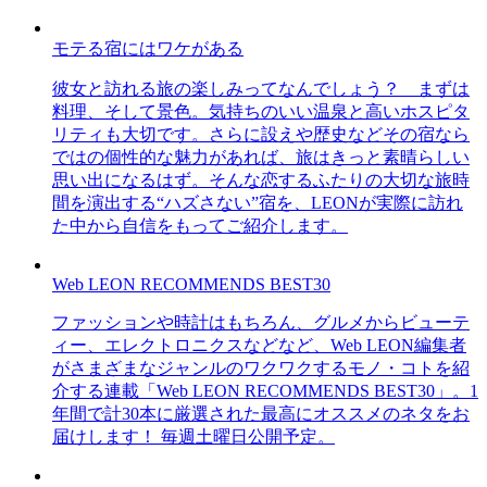
モテる宿にはワケがある
彼女と訪れる旅の楽しみってなんでしょう？ まずは
料理、そして景色。気持ちのいい温泉と高いホスピタ
リティも大切です。さらに設えや歴史などその宿なら
ではの個性的な魅力があれば、旅はきっと素晴らしい
思い出になるはず。そんな恋するふたりの大切な旅時
間を演出する“ハズさない”宿を、LEONが実際に訪れ
た中から自信をもってご紹介します。
Web LEON RECOMMENDS BEST30
ファッションや時計はもちろん、グルメからビューテ
ィー、エレクトロニクスなどなど、Web LEON編集者
がさまざまなジャンルのワクワクするモノ・コトを紹
介する連載「Web LEON RECOMMENDS BEST30」。1
年間で計30本に厳選された最高にオススメのネタをお
届けします！ 毎週土曜日公開予定。