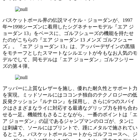
バスケットボール界の伝説マイケル・ジョーダンが、1997
年〜1998シーズンに着用したシグネチャーモデル『エア ジ
ョーダン 13』をベースに、ゴルフシューズの機能を持たせ
たのがこちらの『エア ジョーダン 13 メンズ ゴルフシュー
ズ』。『エア ジョーダン 13』は、アッパーデザインの黒猫
をモチーフとしたスマートなシルエットが今もなお人気のモ
デルでして、同モデルは「エア ジョーダン」ゴルフシリー
ズの第４弾。
アッパーに上質なレザーを施し、優れた耐久性とサポート力
を実現。ミッドソールにはココンチ独自のテクノロジーの低
反発クッション『ルナロン』を採用し、さらに6つのスパイ
クはさまざまなライに対応する最適なグリップ力を持ち合わ
せる一足。機能性もさることながら、一番のポイントは「エ
ア ジョーダン」の証であるジャンプマンのロゴが、タンに
は刺繍で、ソールにはプリントで、踵にメタルで施されてい
るところ。バスケットボールコートからゴルフコースへ、ジ