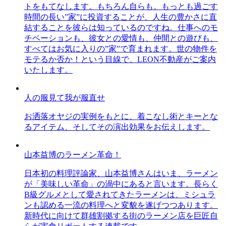
トをもてなします。もちろん自らも。もっとも過ごす
時間の長い”家”に投資することが、人生の豊かさに直
結することを彼らは知っているのですね。仕事へのモ
チベーションも、彼女との愛情も、仲間との遊びも、
すべてはお気に入りの”家”で育まれます。世の物件を
モテるか否か！という目線で、LEON不動産がご案内
いたします。
人の服見て我が服直せ
お洒落オヤジの実例をもとに、着こなし術とキーとな
るアイテム、そしてその演出効果をお伝えします。
山本益博のラーメン革命！
日本初の料理評論家、山本益博さんはいま、ラーメン
が「美味しい革命」の渦中にあると言います。長らく
B級グルメとして愛されてきたラーメンは、ミシュラ
ンも認める一流の料理へと変貌を遂げつつあります。
新時代に向けて群雄割拠する街のラーメン店を巨匠自