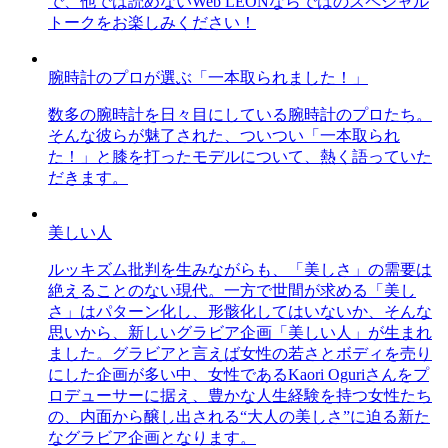
で、他では読めないWeb LEONならではのスペシャル
トークをお楽しみください！
腕時計のプロが選ぶ「一本取られました！」
数多の腕時計を日々目にしている腕時計のプロたち。
そんな彼らが魅了された、ついつい「一本取られ
た！」と膝を打ったモデルについて、熱く語っていた
だきます。
美しい人
ルッキズム批判を生みながらも、「美しさ」の需要は
絶えることのない現代。一方で世間が求める「美し
さ」はパターン化し、形骸化してはいないか、そんな
思いから、新しいグラビア企画「美しい人」が生まれ
ました。グラビアと言えば女性の若さとボディを売り
にした企画が多い中、女性であるKaori Oguriさんをプ
ロデューサーに据え、豊かな人生経験を持つ女性たち
の、内面から醸し出される“大人の美しさ”に迫る新た
なグラビア企画となります。