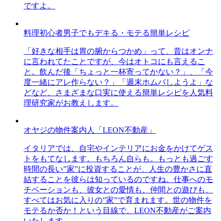
ですよ。
料理初心者男子でもデキる・モテる簡単レシピ
「好きな相手は胃の腑からつかめ」って、昔はオンナ
に言われてたことですが、今はオトコにも言えるこ
と。飲んだ後「ちょっと一杯寄ってかない？」、「今
度一緒にアレ作らない？」「週末ホムパしようよ」な
どなど、さまざまな口実に使える簡単レシピを人気料
理研究家がお教えします。
オヤジの物件案内人「LEON不動産」
イタリアでは、自宅やインテリアにお金をかけてゲス
トをもてなします。もちろん自らも。もっとも過ごす
時間の長い”家”に投資することが、人生の豊かさに直
結することを彼らは知っているのですね。仕事へのモ
チベーションも、彼女との愛情も、仲間との遊びも、
すべてはお気に入りの”家”で育まれます。世の物件を
モテるか否か！という目線で、LEON不動産がご案内
いたします。