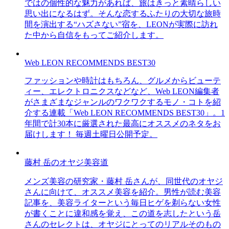
ではの個性的な魅力があれば、旅はきっと素晴らしい
思い出になるはず。そんな恋するふたりの大切な旅時
間を演出する“ハズさない”宿を、LEONが実際に訪れ
た中から自信をもってご紹介します。
Web LEON RECOMMENDS BEST30
ファッションや時計はもちろん、グルメからビューテ
ィー、エレクトロニクスなどなど、Web LEON編集者
がさまざまなジャンルのワクワクするモノ・コトを紹
介する連載「Web LEON RECOMMENDS BEST30」。1
年間で計30本に厳選された最高にオススメのネタをお
届けします！ 毎週土曜日公開予定。
藤村 岳のオヤジ美容道
メンズ美容の研究家・藤村 岳さんが、同世代のオヤジ
さんに向けて、オススメ美容を紹介。男性が読む美容
記事を、美容ライターという毎日ヒゲを剃らない女性
が書くことに違和感を覚え、この道を志したという岳
さんのセレクトは、オヤジにとってのリアルそのもの