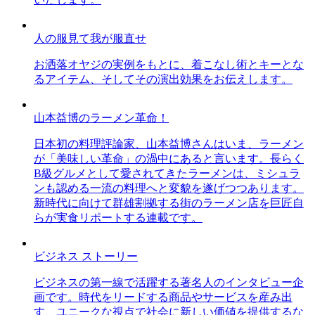
人の服見て我が服直せ
お洒落オヤジの実例をもとに、着こなし術とキーとな
るアイテム、そしてその演出効果をお伝えします。
山本益博のラーメン革命！
日本初の料理評論家、山本益博さんはいま、ラーメン
が「美味しい革命」の渦中にあると言います。長らく
B級グルメとして愛されてきたラーメンは、ミシュラ
ンも認める一流の料理へと変貌を遂げつつあります。
新時代に向けて群雄割拠する街のラーメン店を巨匠自
らが実食リポートする連載です。
ビジネス ストーリー
ビジネスの第一線で活躍する著名人のインタビュー企
画です。時代をリードする商品やサービスを産み出
す、ユニークな視点で社会に新しい価値を提供するな