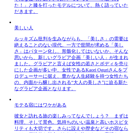
た！」と膝を打ったモデルについて、熱く語っていた
だきます。
美しい人
ルッキズム批判を生みながらも、「美しさ」の需要は
絶えることのない現代。一方で世間が求める「美し
さ」はパターン化し、形骸化してはいないか、そんな
思いから、新しいグラビア企画「美しい人」が生まれ
ました。グラビアと言えば女性の若さとボディを売り
にした企画が多い中、女性であるKaori Oguriさんをプ
ロデューサーに据え、豊かな人生経験を持つ女性たち
の、内面から醸し出される“大人の美しさ”に迫る新た
なグラビア企画となります。
モテる宿にはワケがある
彼女と訪れる旅の楽しみってなんでしょう？ まずは
料理、そして景色。気持ちのいい温泉と高いホスピタ
リティも大切です。さらに設えや歴史などその宿なら