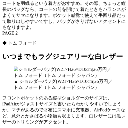
コートを羽織るという着方がおすすめ。その際、ちょっと縦
長のバッグなら、コートの前を開けて着たときもバランスが
よくてサマになります。ポケット感覚で使えて手回り品だっ
て取り出しやすいですし、バッグがさりげないアクセントに
もなりますよ。
PAGE 2
◆ トム フォード
いつまでもラグジュアリーな白レザー
▲ ショルダーバッグ[W21×H26×D10cm]26万円／
トム フォード（トム フォード ジャパン）
フロントポケットのある縦型ショルダーのサイズは、
iPadAirがジャストサイズと書いたらわかりやすいでしょう
か。マチがあるので財布にスマホに充電器、AirPodケースな
ど、意外とかさばる小物類も収まります。白レザーには黒レ
ザーのトリミングがアクセント。