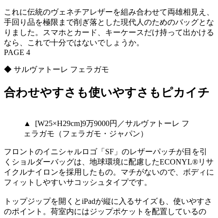
これに伝統のヴェネチアレザーを組み合わせて両雄相見え、
手回り品を極限まで削ぎ落とした現代人のためのバッグとな
りました。スマホとカード、キーケースだけ持って出かける
なら、これで十分ではないでしょうか。
PAGE 4
◆ サルヴァトーレ フェラガモ
合わせやすさも使いやすさもピカイチ
▲ [W25×H29cm]9万9000円／サルヴァトーレ フ
ェラガモ（フェラガモ・ジャパン）
フロントのイニシャルロゴ「SF」のレザーパッチが目を引
くショルダーバッグは、地球環境に配慮したECONYL®︎リサ
イクルナイロンを採用したもの。マチがないので、ボディに
フィットしやすいサコッシュタイプです。
トップジップを開くとiPadが縦に入るサイズも、使いやすさ
のポイント。荷室内にはジップポケットを配置しているの