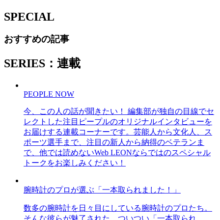
SPECIAL
おすすめの記事
SERIES：連載
PEOPLE NOW
今、この人の話が聞きたい！ 編集部が独自の目線でセ
レクトした注目ピープルのオリジナルインタビューを
お届けする連載コーナーです。芸能人から文化人、ス
ポーツ選手まで、注目の新人から納得のベテランま
で、他では読めないWeb LEONならではのスペシャル
トークをお楽しみください！
腕時計のプロが選ぶ「一本取られました！」
数多の腕時計を日々目にしている腕時計のプロたち。
そんな彼らが魅了された、ついつい「一本取られ