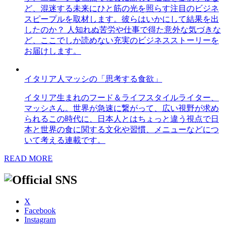
ど、混迷する未来にひと筋の光を照らす注目のビジネ
スピープルを取材します。彼らはいかにして結果を出
したのか？ 人知れぬ苦労や仕事で得た意外な気づきな
ど、ここでしか読めない充実のビジネスストーリーを
お届けします。
イタリア人マッシの「思考する食欲」
イタリア生まれのフード＆ライフスタイルライター、
マッシさん。世界が急速に繋がって、広い視野が求め
られるこの時代に、日本人とはちょっと違う視点で日
本と世界の食に関する文化や習慣、メニューなどにつ
いて考える連載です。
READ MORE
X
Facebook
Instagram