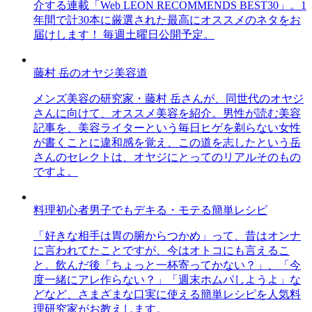
介する連載「Web LEON RECOMMENDS BEST30」。1
年間で計30本に厳選された最高にオススメのネタをお
届けします！ 毎週土曜日公開予定。
藤村 岳のオヤジ美容道
メンズ美容の研究家・藤村 岳さんが、同世代のオヤジ
さんに向けて、オススメ美容を紹介。男性が読む美容
記事を、美容ライターという毎日ヒゲを剃らない女性
が書くことに違和感を覚え、この道を志したという岳
さんのセレクトは、オヤジにとってのリアルそのもの
ですよ。
料理初心者男子でもデキる・モテる簡単レシピ
「好きな相手は胃の腑からつかめ」って、昔はオンナ
に言われてたことですが、今はオトコにも言えるこ
と。飲んだ後「ちょっと一杯寄ってかない？」、「今
度一緒にアレ作らない？」「週末ホムパしようよ」な
どなど、さまざまな口実に使える簡単レシピを人気料
理研究家がお教えします。