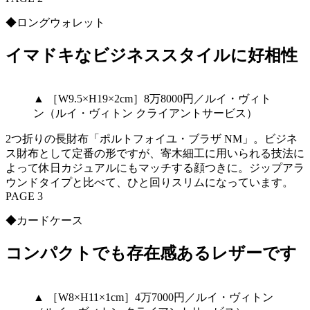
◆ロングウォレット
イマドキなビジネススタイルに好相性
▲ ［W9.5×H19×2cm］8万8000円／ルイ・ヴィト
ン（ルイ・ヴィトン クライアントサービス）
2つ折りの長財布「ポルトフォイユ・ブラザ NM」。ビジネ
ス財布として定番の形ですが、寄木細工に用いられる技法に
よって休日カジュアルにもマッチする顔つきに。ジップアラ
ウンドタイプと比べて、ひと回りスリムになっています。
PAGE 3
◆カードケース
コンパクトでも存在感あるレザーです
▲ ［W8×H11×1cm］4万7000円／ルイ・ヴィトン