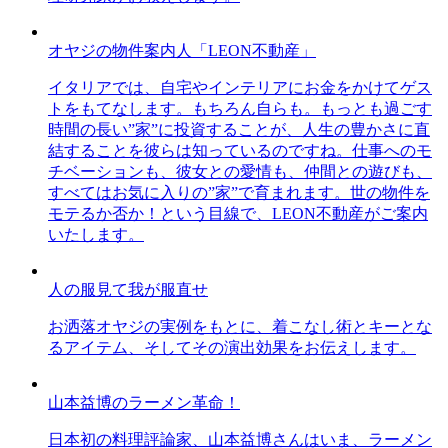
オヤジの物件案内人「LEON不動産」
イタリアでは、自宅やインテリアにお金をかけてゲス
トをもてなします。もちろん自らも。もっとも過ごす
時間の長い”家”に投資することが、人生の豊かさに直
結することを彼らは知っているのですね。仕事へのモ
チベーションも、彼女との愛情も、仲間との遊びも、
すべてはお気に入りの”家”で育まれます。世の物件を
モテるか否か！という目線で、LEON不動産がご案内
いたします。
人の服見て我が服直せ
お洒落オヤジの実例をもとに、着こなし術とキーとな
るアイテム、そしてその演出効果をお伝えします。
山本益博のラーメン革命！
日本初の料理評論家、山本益博さんはいま、ラーメン