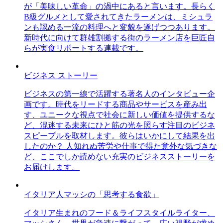
が「美味しい革命」の渦中にあると言います。長らく
B級グルメとして愛されてきたラーメンは、ミシュラ
ンも認める一流の料理へと変貌を遂げつつあります。
新時代に向けて群雄割拠する街のラーメン店を巨匠自
らが実食リポートする連載です。
ビジネス ストーリー
ビジネスの第一線で活躍する著名人のインタビュー企
画です。時代をリードする商品やサービスを産み出
す、ユニークな視点で社会に新しい価値を提供するな
ど、混迷する未来にひと筋の光を照らす注目のビジネ
スピープルを取材します。彼らはいかにして結果を出
したのか？ 人知れぬ苦労や仕事で得た意外な気づきな
ど、ここでしか読めない充実のビジネスストーリーを
お届けします。
イタリア人マッシの「思考する食欲」
イタリア生まれのフード＆ライフスタイルライター、