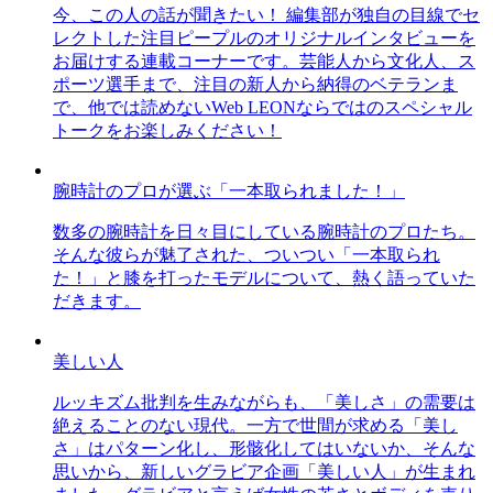
今、この人の話が聞きたい！ 編集部が独自の目線でセ
レクトした注目ピープルのオリジナルインタビューを
お届けする連載コーナーです。芸能人から文化人、ス
ポーツ選手まで、注目の新人から納得のベテランま
で、他では読めないWeb LEONならではのスペシャル
トークをお楽しみください！
腕時計のプロが選ぶ「一本取られました！」
数多の腕時計を日々目にしている腕時計のプロたち。
そんな彼らが魅了された、ついつい「一本取られ
た！」と膝を打ったモデルについて、熱く語っていた
だきます。
美しい人
ルッキズム批判を生みながらも、「美しさ」の需要は
絶えることのない現代。一方で世間が求める「美し
さ」はパターン化し、形骸化してはいないか、そんな
思いから、新しいグラビア企画「美しい人」が生まれ