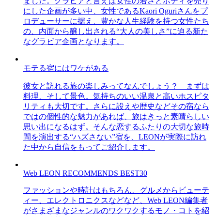
ました。グラビアと言えば女性の若さとボディを売り
にした企画が多い中、女性であるKaori Oguriさんをプ
ロデューサーに据え、豊かな人生経験を持つ女性たち
の、内面から醸し出される“大人の美しさ”に迫る新た
なグラビア企画となります。
モテる宿にはワケがある
彼女と訪れる旅の楽しみってなんでしょう？ まずは
料理、そして景色。気持ちのいい温泉と高いホスピタ
リティも大切です。さらに設えや歴史などその宿なら
ではの個性的な魅力があれば、旅はきっと素晴らしい
思い出になるはず。そんな恋するふたりの大切な旅時
間を演出する“ハズさない”宿を、LEONが実際に訪れ
た中から自信をもってご紹介します。
Web LEON RECOMMENDS BEST30
ファッションや時計はもちろん、グルメからビューテ
ィー、エレクトロニクスなどなど、Web LEON編集者
がさまざまなジャンルのワクワクするモノ・コトを紹