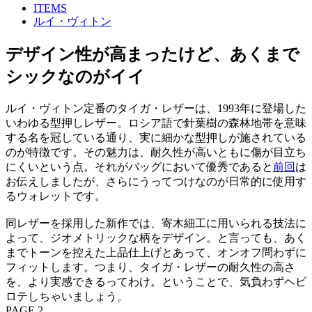
ITEMS
ルイ・ヴィトン
デザイン性が高まったけど、あくまで
シックなのがイイ
ルイ・ヴィトン定番のタイガ・レザーは、1993年に登場した
いわゆる型押しレザー。ロシア語で針葉樹の森林地帯を意味
する名を冠している通り、実に細かな型押しが施されている
のが特徴です。その魅力は、耐久性が高いともに傷が目立ち
にくいという点。それがバッグにおいて優秀であると
前回
は
お伝えしましたが、さらにうってつけなのが日常的に使用す
るウォレットです。
同レザーを採用した新作では、寄木細工に用いられる技法に
よって、ジオメトリックな柄をデザイン。と言っても、あく
までトーンを控えた上品仕上げとあって、オンオフ問わずに
フィットします。つまり、タイガ・レザーの耐久性の高さ
を、より実感できるってわけ。ということで、気負わずヘビ
ロテしちゃいましょう。
PAGE 2