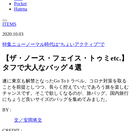
Pocket
Hatena
ITEMS
2020.10.03
特集
ニューノーマル時代は“ちょいアクティブ”で
【ザ・ノース・フェイス・トゥミetc.】
タフで大人なバッグ４選
遂に東京も解禁となったGo Toトラベル。コロナ対策を取る
ことを前提としつつ、長らく控えていたであろう旅を楽しむ
チャンスです。そこで欲しくなるのが、旅バッグ。国内旅行
にちょうど良いサイズのバッグを集めてみました。
BY :
文／安岡将文
CREDIT :