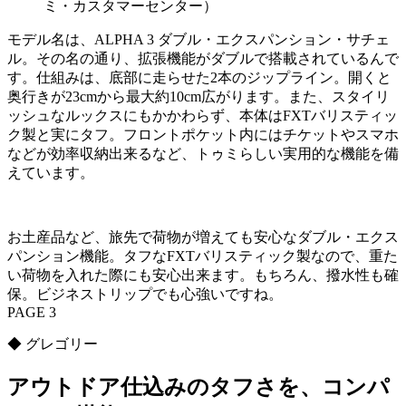
ミ・カスタマーセンター）
モデル名は、ALPHA 3 ダブル・エクスパンション・サチェ
ル。その名の通り、拡張機能がダブルで搭載されているんで
す。仕組みは、底部に走らせた2本のジップライン。開くと
奥行きが23cmから最大約10cm広がります。また、スタイリ
ッシュなルックスにもかかわらず、本体はFXTバリスティッ
ク製と実にタフ。フロントポケット内にはチケットやスマホ
などが効率収納出来るなど、トゥミらしい実用的な機能を備
えています。
お土産品など、旅先で荷物が増えても安心なダブル・エクス
パンション機能。タフなFXTバリスティック製なので、重た
い荷物を入れた際にも安心出来ます。もちろん、撥水性も確
保。ビジネストリップでも心強いですね。
PAGE 3
◆ グレゴリー
アウトドア仕込みのタフさを、コンパ