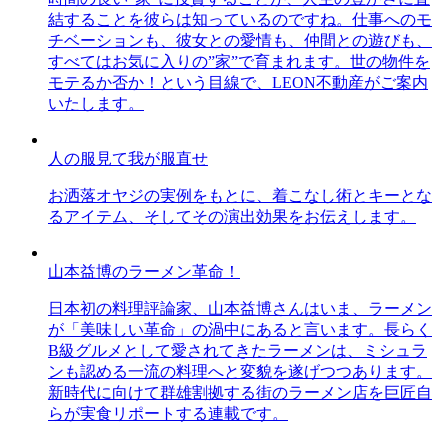
結することを彼らは知っているのですね。仕事へのモ
チベーションも、彼女との愛情も、仲間との遊びも、
すべてはお気に入りの”家”で育まれます。世の物件を
モテるか否か！という目線で、LEON不動産がご案内
いたします。
人の服見て我が服直せ
お洒落オヤジの実例をもとに、着こなし術とキーとな
るアイテム、そしてその演出効果をお伝えします。
山本益博のラーメン革命！
日本初の料理評論家、山本益博さんはいま、ラーメン
が「美味しい革命」の渦中にあると言います。長らく
B級グルメとして愛されてきたラーメンは、ミシュラ
ンも認める一流の料理へと変貌を遂げつつあります。
新時代に向けて群雄割拠する街のラーメン店を巨匠自
らが実食リポートする連載です。