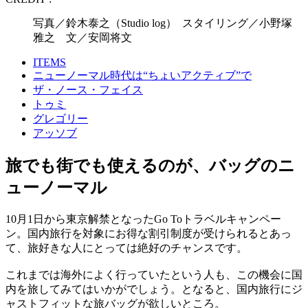
写真／鈴木泰之（Studio log） スタイリング／小野塚
雅之 文／安岡将文
ITEMS
ニューノーマル時代は“ちょいアクティブ”で
ザ・ノース・フェイス
トゥミ
グレゴリー
アッソブ
旅でも街でも使えるのが、バッグのニ
ューノーマル
10月1日から東京解禁となったGo Toトラベルキャンペー
ン。国内旅行を対象にお得な割引制度が受けられるとあっ
て、旅好きな人にとっては絶好のチャンスです。
これまでは海外によく行っていたという人も、この機会に国
内を旅してみてはいかがでしょう。となると、国内旅行にジ
ャストフィットな旅バッグが欲しいところ。