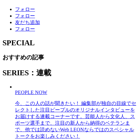
フォロー
フォロー
友だち追加
フォロー
SPECIAL
おすすめの記事
SERIES：連載
PEOPLE NOW
今、この人の話が聞きたい！ 編集部が独自の目線でセ
レクトした注目ピープルのオリジナルインタビューを
お届けする連載コーナーです。芸能人から文化人、ス
ポーツ選手まで、注目の新人から納得のベテランま
で、他では読めないWeb LEONならではのスペシャル
トークをお楽しみください！