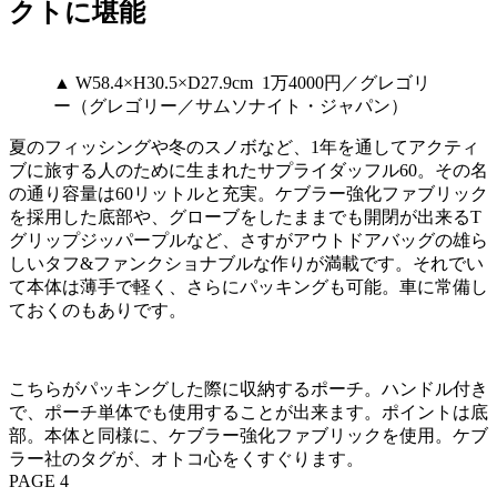
クトに堪能
▲ W58.4×H30.5×D27.9cm 1万4000円／グレゴリ
ー（グレゴリー／サムソナイト・ジャパン）
夏のフィッシングや冬のスノボなど、1年を通してアクティ
ブに旅する人のために生まれたサプライダッフル60。その名
の通り容量は60リットルと充実。ケブラー強化ファブリック
を採用した底部や、グローブをしたままでも開閉が出来るT
グリップジッパープルなど、さすがアウトドアバッグの雄ら
しいタフ&ファンクショナブルな作りが満載です。それでい
て本体は薄手で軽く、さらにパッキングも可能。車に常備し
ておくのもありです。
こちらがパッキングした際に収納するポーチ。ハンドル付き
で、ポーチ単体でも使用することが出来ます。ポイントは底
部。本体と同様に、ケブラー強化ファブリックを使用。ケブ
ラー社のタグが、オトコ心をくすぐります。
PAGE 4