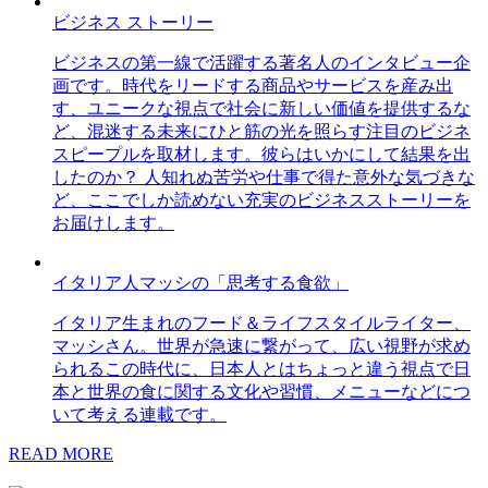
ビジネス ストーリー
ビジネスの第一線で活躍する著名人のインタビュー企
画です。時代をリードする商品やサービスを産み出
す、ユニークな視点で社会に新しい価値を提供するな
ど、混迷する未来にひと筋の光を照らす注目のビジネ
スピープルを取材します。彼らはいかにして結果を出
したのか？ 人知れぬ苦労や仕事で得た意外な気づきな
ど、ここでしか読めない充実のビジネスストーリーを
お届けします。
イタリア人マッシの「思考する食欲」
イタリア生まれのフード＆ライフスタイルライター、
マッシさん。世界が急速に繋がって、広い視野が求め
られるこの時代に、日本人とはちょっと違う視点で日
本と世界の食に関する文化や習慣、メニューなどにつ
いて考える連載です。
READ MORE