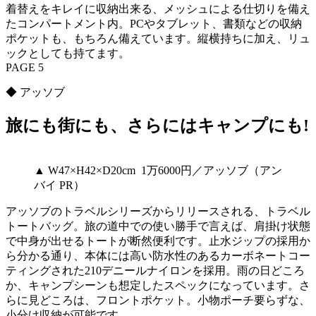
着替えをキレイに収納出来る、メッシュによる仕切りを備え
たコンパートメント内。PCやタブレット、書類などの収納
ポケットも、もちろん備えています。縦横持ちに加え、リュ
ックとしても持てます。
PAGE 5
◆ アッソブ
旅にも街にも、さらにはキャンプにも!
▲ W47×H42×D20cm 1万6000円／アッソブ（アン
バイ PR）
アッソブのトラベルシリーズからリリースされる、トラベル
トートバッグ。旅の道中での使い勝手で言えば、肩掛け状態
で中身が出せるトートが断然便利です。止水ジップの採用か
ら分かる通り、本体には高い防水性のあるカーボネートコー
ティングされた210デニールナイロンを採用。雨の日どころ
か、キャンプシーンも想定したスペックになっています。さ
らに見どころは、フロントポケット。小物ポーチ要らずな、
小分け収納が可能です。