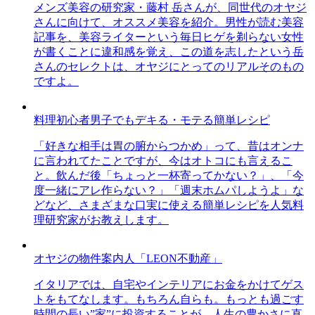
メンズ美容の研究家・藤村 岳さんが、同世代のオヤジ
さんに向けて、オススメ美容を紹介。男性が読む美容
記事を、美容ライターという毎日ヒゲを剃らない女性
が書くことに違和感を覚え、この道を志したという岳
さんのセレクトは、オヤジにとってのリアルそのもの
ですよ。
料理初心者男子でもデキる・モテる簡単レシピ
「好きな相手は胃の腑からつかめ」って、昔はオンナ
に言われてたことですが、今はオトコにも言えるこ
と。飲んだ後「ちょっと一杯寄ってかない？」、「今
度一緒にアレ作らない？」「週末ホムパしようよ」な
どなど、さまざまな口実に使える簡単レシピを人気料
理研究家がお教えします。
オヤジの物件案内人「LEON不動産」
イタリアでは、自宅やインテリアにお金をかけてゲス
トをもてなします。もちろん自らも。もっとも過ごす
時間の長い”家”に投資することが、人生の豊かさに直