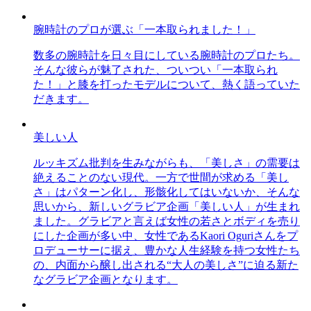
腕時計のプロが選ぶ「一本取られました！」
数多の腕時計を日々目にしている腕時計のプロたち。
そんな彼らが魅了された、ついつい「一本取られ
た！」と膝を打ったモデルについて、熱く語っていた
だきます。
美しい人
ルッキズム批判を生みながらも、「美しさ」の需要は
絶えることのない現代。一方で世間が求める「美し
さ」はパターン化し、形骸化してはいないか、そんな
思いから、新しいグラビア企画「美しい人」が生まれ
ました。グラビアと言えば女性の若さとボディを売り
にした企画が多い中、女性であるKaori Oguriさんをプ
ロデューサーに据え、豊かな人生経験を持つ女性たち
の、内面から醸し出される“大人の美しさ”に迫る新た
なグラビア企画となります。