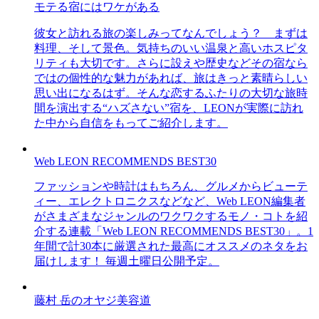
モテる宿にはワケがある
彼女と訪れる旅の楽しみってなんでしょう？ まずは
料理、そして景色。気持ちのいい温泉と高いホスピタ
リティも大切です。さらに設えや歴史などその宿なら
ではの個性的な魅力があれば、旅はきっと素晴らしい
思い出になるはず。そんな恋するふたりの大切な旅時
間を演出する“ハズさない”宿を、LEONが実際に訪れ
た中から自信をもってご紹介します。
Web LEON RECOMMENDS BEST30
ファッションや時計はもちろん、グルメからビューテ
ィー、エレクトロニクスなどなど、Web LEON編集者
がさまざまなジャンルのワクワクするモノ・コトを紹
介する連載「Web LEON RECOMMENDS BEST30」。1
年間で計30本に厳選された最高にオススメのネタをお
届けします！ 毎週土曜日公開予定。
藤村 岳のオヤジ美容道