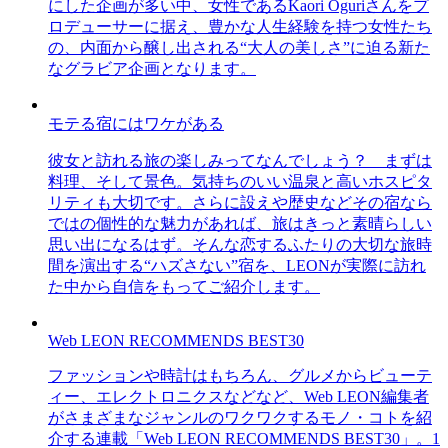
にした企画が多い中、女性であるKaori Oguriさんをプ
ロデューサーに据え、豊かな人生経験を持つ女性たち
の、内面から醸し出される“大人の美しさ”に迫る新た
なグラビア企画となります。
モテる宿にはワケがある
彼女と訪れる旅の楽しみってなんでしょう？ まずは
料理、そして景色。気持ちのいい温泉と高いホスピタ
リティも大切です。さらに設えや歴史などその宿なら
ではの個性的な魅力があれば、旅はきっと素晴らしい
思い出になるはず。そんな恋するふたりの大切な旅時
間を演出する“ハズさない”宿を、LEONが実際に訪れ
た中から自信をもってご紹介します。
Web LEON RECOMMENDS BEST30
ファッションや時計はもちろん、グルメからビューテ
ィー、エレクトロニクスなどなど、Web LEON編集者
がさまざまなジャンルのワクワクするモノ・コトを紹
介する連載「Web LEON RECOMMENDS BEST30」。1