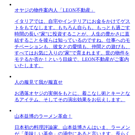
オヤジの物件案内人「LEON不動産」
イタリアでは、自宅やインテリアにお金をかけてゲス
トをもてなします。もちろん自らも。もっとも過ごす
時間の長い”家”に投資することが、人生の豊かさに直
結することを彼らは知っているのですね。仕事へのモ
チベーションも、彼女との愛情も、仲間との遊びも、
すべてはお気に入りの”家”で育まれます。世の物件を
モテるか否か！という目線で、LEON不動産がご案内
いたします。
人の服見て我が服直せ
お洒落オヤジの実例をもとに、着こなし術とキーとな
るアイテム、そしてその演出効果をお伝えします。
山本益博のラーメン革命！
日本初の料理評論家、山本益博さんはいま、ラーメン
が「美味しい革命」の渦中にあると言います。長らく