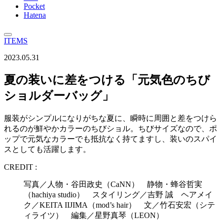
Pocket
Hatena
ITEMS
2023.05.31
夏の装いに差をつける「元気色のちび
ショルダーバッグ」
服装がシンプルになりがちな夏に、瞬時に周囲と差をつけら
れるのが鮮やかカラーのちびショル。ちびサイズなので、ポ
ップで元気なカラーでも抵抗なく持てますし、装いのスパイ
スとしても活躍します。
CREDIT :
写真／人物・谷田政史（CaNN） 静物・蜂谷哲実
（hachiya studio） スタイリング／吉野 誠 ヘアメイ
ク／KEITA IIJIMA（mod’s hair） 文／竹石安宏（シテ
ィライツ） 編集／星野真琴（LEON）