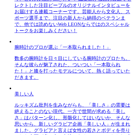
レクトした注目ピープルのオリジナルインタビューを
お届けする連載コーナーです。芸能人から文化人、ス
ポーツ選手まで、注目の新人から納得のベテランま
で、他では読めないWeb LEONならではのスペシャル
トークをお楽しみください！
腕時計のプロが選ぶ「一本取られました！」
数多の腕時計を日々目にしている腕時計のプロたち。
そんな彼らが魅了された、ついつい「一本取られ
た！」と膝を打ったモデルについて、熱く語っていた
だきます。
美しい人
ルッキズム批判を生みながらも、「美しさ」の需要は
絶えることのない現代。一方で世間が求める「美し
さ」はパターン化し、形骸化してはいないか、そんな
思いから、新しいグラビア企画「美しい人」が生まれ
ました。グラビアと言えば女性の若さとボディを売り