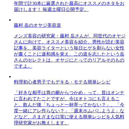
年間で計30本に厳選された最高にオススメのネタをお
届けします！ 毎週土曜日公開予定。
藤村 岳のオヤジ美容道
メンズ美容の研究家・藤村 岳さんが、同世代のオヤジ
さんに向けて、オススメ美容を紹介。男性が読む美容
記事を、美容ライターという毎日ヒゲを剃らない女性
が書くことに違和感を覚え、この道を志したという岳
さんのセレクトは、オヤジにとってのリアルそのもの
ですよ。
料理初心者男子でもデキる・モテる簡単レシピ
「好きな相手は胃の腑からつかめ」って、昔はオンナ
に言われてたことですが、今はオトコにも言えるこ
と。飲んだ後「ちょっと一杯寄ってかない？」、「今
度一緒にアレ作らない？」「週末ホムパしようよ」な
どなど、さまざまな口実に使える簡単レシピを人気料
理研究家がお教えします。