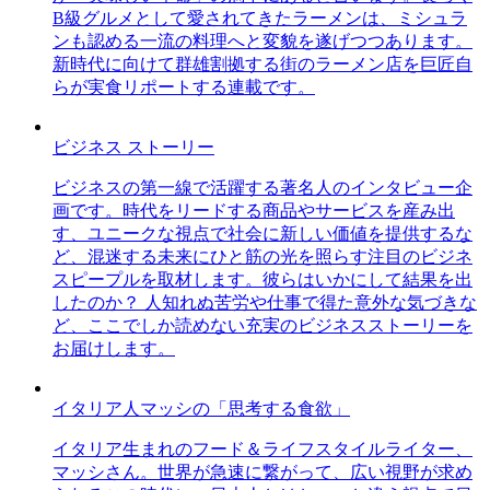
B級グルメとして愛されてきたラーメンは、ミシュラ
ンも認める一流の料理へと変貌を遂げつつあります。
新時代に向けて群雄割拠する街のラーメン店を巨匠自
らが実食リポートする連載です。
ビジネス ストーリー
ビジネスの第一線で活躍する著名人のインタビュー企
画です。時代をリードする商品やサービスを産み出
す、ユニークな視点で社会に新しい価値を提供するな
ど、混迷する未来にひと筋の光を照らす注目のビジネ
スピープルを取材します。彼らはいかにして結果を出
したのか？ 人知れぬ苦労や仕事で得た意外な気づきな
ど、ここでしか読めない充実のビジネスストーリーを
お届けします。
イタリア人マッシの「思考する食欲」
イタリア生まれのフード＆ライフスタイルライター、
マッシさん。世界が急速に繋がって、広い視野が求め