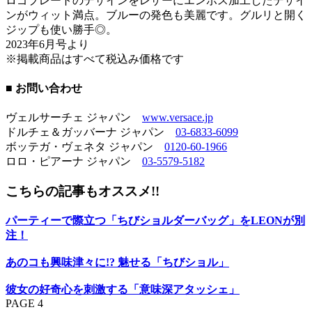
ロゴプレートのデザインをレザーにエンボス加工したデザイ
ンがウィット満点。ブルーの発色も美麗です。グルリと開く
ジップも使い勝手◎。
2023年6月号より
※掲載商品はすべて税込み価格です
■ お問い合わせ
ヴェルサーチェ ジャパン
www.versace.jp
ドルチェ＆ガッバーナ ジャパン
03-6833-6099
ボッテガ・ヴェネタ ジャパン
0120-60-1966
ロロ・ピアーナ ジャパン
03-5579-5182
こちらの記事もオススメ!!
パーティーで際立つ「ちびショルダーバッグ」をLEONが別
注！
あのコも興味津々に!? 魅せる「ちびショル」
彼女の好奇心を刺激する「意味深アタッシェ」
PAGE 4