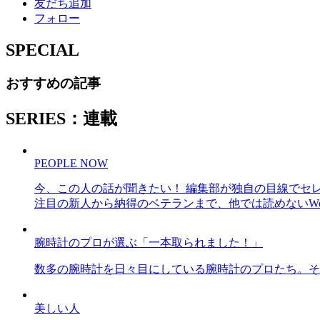
友だち追加
フォロー
SPECIAL
おすすめの記事
SERIES：連載
PEOPLE NOW
今、この人の話が聞きたい！ 編集部が独自の目線でセ
注目の新人から納得のベテランまで、他では読めないWe
腕時計のプロが選ぶ「一本取られました！」
数多の腕時計を日々目にしている腕時計のプロたち。そ
美しい人