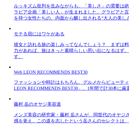
ルッキズム批判を生みながらも、「美しさ」の需要は絶
ラビア企画「美しい人」が生まれました。グラビアと言え
を持つ女性たちの、内面から醸し出される“大人の美し
モテる宿にはワケがある
彼女と訪れる旅の楽しみってなんでしょう？ まずは料
力があれば、旅はきっと素晴らしい思い出になるはず。
す。
Web LEON RECOMMENDS BEST30
ファッションや時計はもちろん、グルメからビューティー
LEON RECOMMENDS BEST30」。1年間で計
藤村 岳のオヤジ美容道
メンズ美容の研究家・藤村 岳さんが、同世代のオヤジ
感を覚え、この道を志したという岳さんのセレクトは、