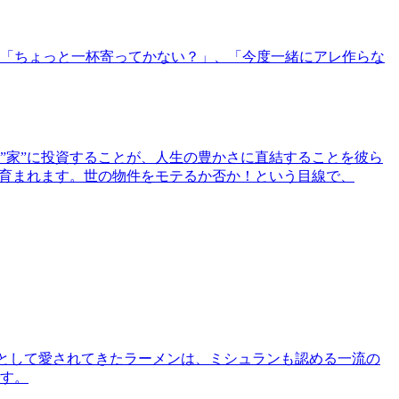
「ちょっと一杯寄ってかない？」、「今度一緒にアレ作らな
”家”に投資することが、人生の豊かさに直結することを彼ら
で育まれます。世の物件をモテるか否か！という目線で、
として愛されてきたラーメンは、ミシュランも認める一流の
す。