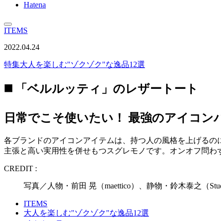
Hatena
ITEMS
2022.04.24
特集
大人を楽しむ"ゾクゾク"な逸品12選
◼️ 「ベルルッティ」のレザートート
日常でこそ使いたい！ 最強のアイコンバ
各ブランドのアイコンアイテムは、持つ人の風格を上げるの
主張と高い実用性を併せもつスグレモノです。オンオフ問わ
CREDIT :
写真／人物・前田 晃（maettico）、静物・鈴木泰之（St
ITEMS
大人を楽しむ"ゾクゾク"な逸品12選