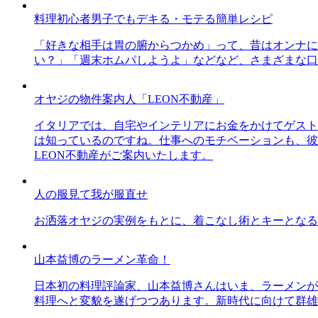
料理初心者男子でもデキる・モテる簡単レシピ
「好きな相手は胃の腑からつかめ」って、昔はオンナに
い？」「週末ホムパしようよ」などなど、さまざまな口
オヤジの物件案内人「LEON不動産」
イタリアでは、自宅やインテリアにお金をかけてゲスト
は知っているのですね。仕事へのモチベーションも、彼
LEON不動産がご案内いたします。
人の服見て我が服直せ
お洒落オヤジの実例をもとに、着こなし術とキーとなる
山本益博のラーメン革命！
日本初の料理評論家、山本益博さんはいま、ラーメンが
料理へと変貌を遂げつつあります。新時代に向けて群雄