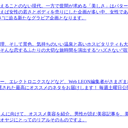
えることのない現代。一方で世間が求める「美しさ」はパター
ば女性の若さとボディを売りにした企画が多い中、女性であるKao
さ”に迫る新たなグラビア企画となります。
理、そして景色。気持ちのいい温泉と高いホスピタリティも大
そんな恋するふたりの大切な旅時間を演出する“ハズさない”宿
、エレクトロニクスなどなど、Web LEON編集者がさまざ
30本に厳選された最高にオススメのネタをお届けします！ 毎週土曜日
さんに向けて、オススメ美容を紹介。男性が読む美容記事を、
オヤジにとってのリアルそのものですよ。