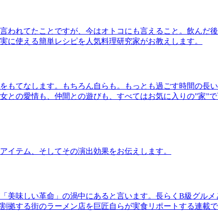
言われてたことですが、今はオトコにも言えること。飲んだ後
実に使える簡単レシピを人気料理研究家がお教えします。
をもてなします。もちろん自らも。もっとも過ごす時間の長い
女との愛情も、仲間との遊びも、すべてはお気に入りの”家”
アイテム、そしてその演出効果をお伝えします。
「美味しい革命」の渦中にあると言います。長らくB級グルメ
割拠する街のラーメン店を巨匠自らが実食リポートする連載で