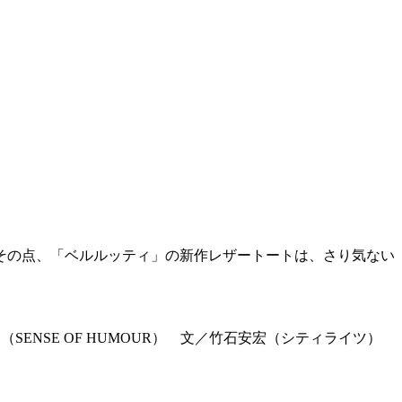
その点、「ベルルッティ」の新作レザートートは、さり気ない
RO（SENSE OF HUMOUR） 文／竹石安宏（シティライツ）