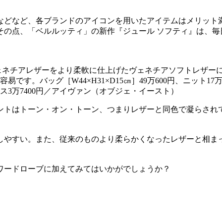
などなど、各ブランドのアイコンを用いたアイテムはメリット満
その点、「ベルルッティ」の新作『ジュール ソフティ』は、毎
ェネチアレザーをより柔軟に仕上げたヴェネチアソフトレザー
。バッグ［W44×H31×D15㎝］49万600円、ニット17万
3万7400円／アイヴァン（オブジェ・イースト）
ントはトーン・オン・トーン、つまりレザーと同色で凝らされ
しやすい。また、従来のものより柔らかくなったレザーと相ま
ワードローブに加えてみてはいかがでしょうか？