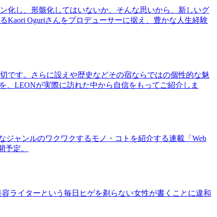
ン化し、形骸化してはいないか、そんな思いから、新しいグ
ri Oguriさんをプロデューサーに据え、豊かな人生経験
切です。さらに設えや歴史などその宿ならではの個性的な魅
を、LEONが実際に訪れた中から自信をもってご紹介しま
まなジャンルのワクワクするモノ・コトを紹介する連載「Web
公開予定。
美容ライターという毎日ヒゲを剃らない女性が書くことに違和