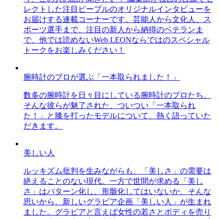
レクトした注目ピープルのオリジナルインタビューを
お届けする連載コーナーです。芸能人から文化人、ス
ポーツ選手まで、注目の新人から納得のベテランま
で、他では読めないWeb LEONならではのスペシャル
トークをお楽しみください！
腕時計のプロが選ぶ「一本取られました！」
数多の腕時計を日々目にしている腕時計のプロたち。
そんな彼らが魅了された、ついつい「一本取られ
た！」と膝を打ったモデルについて、熱く語っていた
だきます。
美しい人
ルッキズム批判を生みながらも、「美しさ」の需要は
絶えることのない現代。一方で世間が求める「美し
さ」はパターン化し、形骸化してはいないか、そんな
思いから、新しいグラビア企画「美しい人」が生まれ
ました。グラビアと言えば女性の若さとボディを売り