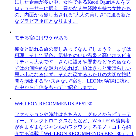
にした企画が多い中、女性であるKaori Oguriさんをプ
ロデューサーに据え、豊かな人生経験を持つ女性たち
の、内面から醸し出される“大人の美しさ”に迫る新た
なグラビア企画となります。
モテる宿にはワケがある
彼女と訪れる旅の楽しみってなんでしょう？ まずは
料理、そして景色。気持ちのいい温泉と高いホスピタ
リティも大切です。さらに設えや歴史などその宿なら
ではの個性的な魅力があれば、旅はきっと素晴らしい
思い出になるはず。そんな恋するふたりの大切な旅時
間を演出する“ハズさない”宿を、LEONが実際に訪れ
た中から自信をもってご紹介します。
Web LEON RECOMMENDS BEST30
ファッションや時計はもちろん、グルメからビューテ
ィー、エレクトロニクスなどなど、Web LEON編集者
がさまざまなジャンルのワクワクするモノ・コトを紹
介する連載「Web LEON RECOMMENDS BEST30」。1