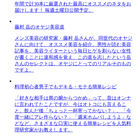
年間で計30本に厳選された最高にオススメのネタをお
届けします！ 毎週土曜日公開予定。
藤村 岳のオヤジ美容道
メンズ美容の研究家・藤村 岳さんが、同世代のオヤジ
さんに向けて、オススメ美容を紹介。男性が読む美容
記事を、美容ライターという毎日ヒゲを剃らない女性
が書くことに違和感を覚え、この道を志したという岳
さんのセレクトは、オヤジにとってのリアルそのもの
ですよ。
料理初心者男子でもデキる・モテる簡単レシピ
「好きな相手は胃の腑からつかめ」って、昔はオンナ
に言われてたことですが、今はオトコにも言えるこ
と。飲んだ後「ちょっと一杯寄ってかない？」、「今
度一緒にアレ作らない？」「週末ホムパしようよ」な
どなど、さまざまな口実に使える簡単レシピを人気料
理研究家がお教えします。