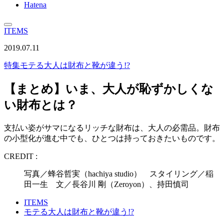
Hatena
ITEMS
2019.07.11
特集
モテる大人は財布と靴が違う!?
【まとめ】いま、大人が恥ずかしくな
い財布とは？
支払い姿がサマになるリッチな財布は、大人の必需品。財布
の小型化が進む中でも、ひとつは持っておきたいものです。
CREDIT :
写真／蜂谷哲実（hachiya studio） スタイリング／稲
田一生 文／長谷川 剛（Zeroyon）、持田慎司
ITEMS
モテる大人は財布と靴が違う!?