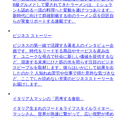
B級グルメとして愛されてきたラーメンは、ミシュラ
ンも認める一流の料理へと変貌を遂げつつあります。
新時代に向けて群雄割拠する街のラーメン店を巨匠自
らが実食リポートする連載です。
ビジネス ストーリー
ビジネスの第一線で活躍する著名人のインタビュー企
画です。時代をリードする商品やサービスを産み出
す、ユニークな視点で社会に新しい価値を提供するな
ど、混迷する未来にひと筋の光を照らす注目のビジネ
スピープルを取材します。彼らはいかにして結果を出
したのか？ 人知れぬ苦労や仕事で得た意外な気づきな
ど、ここでしか読めない充実のビジネスストーリーを
お届けします。
イタリア人マッシの「思考する食欲」
イタリア生まれのフード＆ライフスタイルライター、
マッシさん。世界が急速に繋がって、広い視野が求め