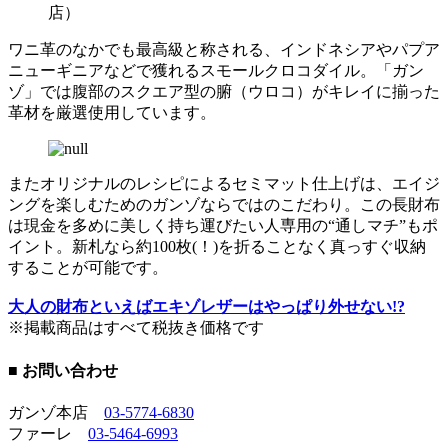
店）
ワニ革のなかでも最高級と称される、インドネシアやパプア
ニューギニアなどで獲れるスモールクロコダイル。「ガン
ゾ」では腹部のスクエア型の腑（ウロコ）がキレイに揃った
革材を厳選使用しています。
またオリジナルのレシピによるセミマット仕上げは、エイジ
ングを楽しむためのガンゾならではのこだわり。この長財布
は現金を多めに美しく持ち運びたい人専用の“通しマチ”もポ
イント。新札なら約100枚(！)を折ることなく真っすぐ収納
することが可能です。
大人の財布といえばエキゾレザーはやっぱり外せない!?
※掲載商品はすべて税抜き価格です
■ お問い合わせ
ガンゾ本店
03-5774-6830
ファーレ
03-5464-6993