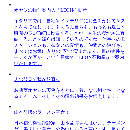
オヤジの物件案内人「LEON不動産」
イタリアでは、自宅やインテリアにお金をかけてゲス
トをもてなします。もちろん自らも。もっとも過ごす
時間の長い”家”に投資することが、人生の豊かさに直
結することを彼らは知っているのですね。仕事へのモ
チベーションも、彼女との愛情も、仲間との遊びも、
すべてはお気に入りの”家”で育まれます。世の物件を
モテるか否か！という目線で、LEON不動産がご案内
いたします。
人の服見て我が服直せ
お洒落オヤジの実例をもとに、着こなし術とキーとな
るアイテム、そしてその演出効果をお伝えします。
山本益博のラーメン革命！
日本初の料理評論家、山本益博さんはいま、ラーメン
が「美味しい革命」の渦中にあると言います。長らく