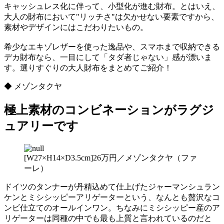
キャッシュレス化に伴って、小型化が進む財布。とはいえ、
大人の財布において"リッチさ"は欠かせない要素ですから、
素材やデザインにはこだわりたいもの。
希少なエキゾレザーを使った逸品や、スマホまで収納できる
デカ財布なら、一目にして「タダ者じゃない」感が漂いま
す。選りすぐりの大人財布をまとめてご紹介！
◆ メゾンタクヤ
極上素材のコンビネーションがラグジ
ュアリーです
[W27×H14×D3.5cm]26万円／メゾンタクヤ（ファ
ーレ）
ドイツのタンナーが丹精込めて仕上げたジャーマンシュラン
ケンとミシシッピーアリゲーターという、なんとも贅沢なコ
ンビ仕立てのオールインワン。ちなみにミシシッピー産のア
リゲーターは同種の中でも最も上質と言われているのだと