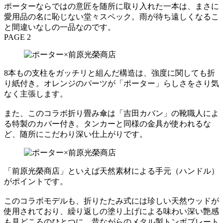
ポーターならではの意匠を随所に取り入れた一本は、まさに
愛用品の名に恥じない堂々スペック。雨が待ち遠しくなるこ
と間違いなしの一品なのです。
PAGE 2
8本もの支柱をガッチリと組んだ構造は、強度に関しても折
り紙付き。オレンジのパーツが「ポーター」らしさをさり気
なく主張します。
また、このコラボ折り畳み傘は「吉田カバン」の靴職人によ
る特製のカバー付き。タンカーと同様の金具が使われるな
ど、随所にこだわり深い仕上がりです。
「前原光榮商店」といえば天然素材による手元（ハンドル）
がポイントです。
このコラボモデルも、折りたたみ式には珍しい天然ウッドが
使用されており、繰り返しの塗り上げによる味わい深い艶感
も見どころのひとつに。昔ながらのメタル製トンボプレート