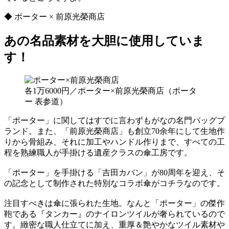
◆ ポーター × 前原光榮商店
あの名品素材を大胆に使用していま
す！
各1万6000円／ポーター×前原光榮商店（ポータ
ー 表参道）
「ポーター」に関してはすでに言わずもがなの名門バッグブ
ランド。また、「前原光榮商店」も創立70余年にして生地作
りから骨組み、それに加工やハンドル作りまで、すべての工
程を熟練職人が手掛ける遺産クラスの傘工房です。
「ポーター」を手掛ける「吉田カバン」が80周年を迎え、そ
の記念として制作された特別なコラボ傘がコチラなのです。
注目すべきは傘に張られた生地。なんと「ポーター」の傑作
鞄である『タンカー』のナイロンツイルが奢られているので
す。緻密な職人仕立てに加え、重厚＆艶やかなツイル素材や