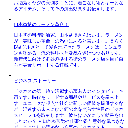
お洒落オヤジの実例をもとに、着こなし術とキーとな
るアイテム、そしてその演出効果をお伝えします。
山本益博のラーメン革命！
日本初の料理評論家、山本益博さんはいま、ラーメン
が「美味しい革命」の渦中にあると言います。長らく
B級グルメとして愛されてきたラーメンは、ミシュラ
ンも認める一流の料理へと変貌を遂げつつあります。
新時代に向けて群雄割拠する街のラーメン店を巨匠自
らが実食リポートする連載です。
ビジネス ストーリー
ビジネスの第一線で活躍する著名人のインタビュー企
画です。時代をリードする商品やサービスを産み出
す、ユニークな視点で社会に新しい価値を提供するな
ど、混迷する未来にひと筋の光を照らす注目のビジネ
スピープルを取材します。彼らはいかにして結果を出
したのか？ 人知れぬ苦労や仕事で得た意外な気づきな
ど、ここでしか読めない充実のビジネスストーリーを