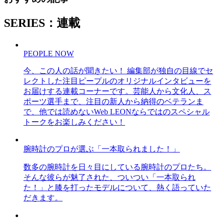
SERIES：連載
PEOPLE NOW
今、この人の話が聞きたい！ 編集部が独自の目線でセ
レクトした注目ピープルのオリジナルインタビューを
お届けする連載コーナーです。芸能人から文化人、ス
ポーツ選手まで、注目の新人から納得のベテランま
で、他では読めないWeb LEONならではのスペシャル
トークをお楽しみください！
腕時計のプロが選ぶ「一本取られました！」
数多の腕時計を日々目にしている腕時計のプロたち。
そんな彼らが魅了された、ついつい「一本取られ
た！」と膝を打ったモデルについて、熱く語っていた
だきます。