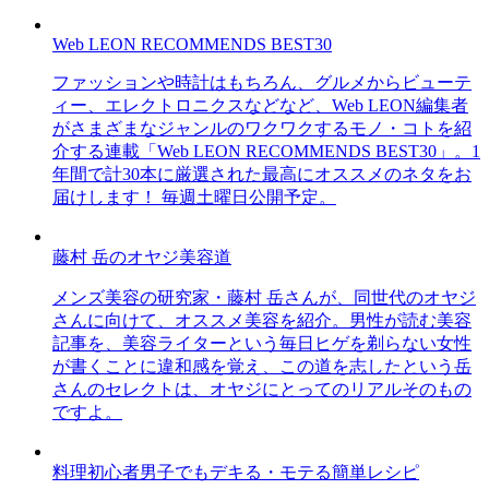
Web LEON RECOMMENDS BEST30
ファッションや時計はもちろん、グルメからビューテ
ィー、エレクトロニクスなどなど、Web LEON編集者
がさまざまなジャンルのワクワクするモノ・コトを紹
介する連載「Web LEON RECOMMENDS BEST30」。1
年間で計30本に厳選された最高にオススメのネタをお
届けします！ 毎週土曜日公開予定。
藤村 岳のオヤジ美容道
メンズ美容の研究家・藤村 岳さんが、同世代のオヤジ
さんに向けて、オススメ美容を紹介。男性が読む美容
記事を、美容ライターという毎日ヒゲを剃らない女性
が書くことに違和感を覚え、この道を志したという岳
さんのセレクトは、オヤジにとってのリアルそのもの
ですよ。
料理初心者男子でもデキる・モテる簡単レシピ