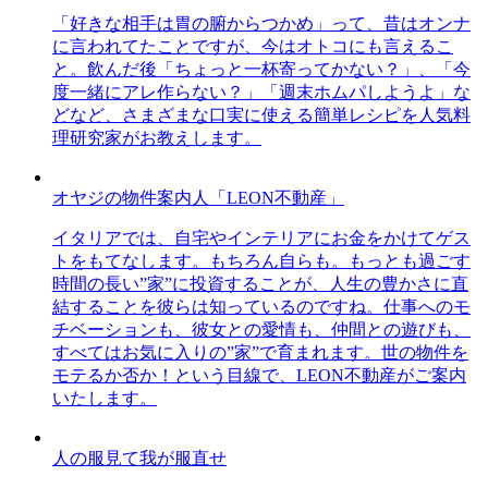
「好きな相手は胃の腑からつかめ」って、昔はオンナ
に言われてたことですが、今はオトコにも言えるこ
と。飲んだ後「ちょっと一杯寄ってかない？」、「今
度一緒にアレ作らない？」「週末ホムパしようよ」な
どなど、さまざまな口実に使える簡単レシピを人気料
理研究家がお教えします。
オヤジの物件案内人「LEON不動産」
イタリアでは、自宅やインテリアにお金をかけてゲス
トをもてなします。もちろん自らも。もっとも過ごす
時間の長い”家”に投資することが、人生の豊かさに直
結することを彼らは知っているのですね。仕事へのモ
チベーションも、彼女との愛情も、仲間との遊びも、
すべてはお気に入りの”家”で育まれます。世の物件を
モテるか否か！という目線で、LEON不動産がご案内
いたします。
人の服見て我が服直せ