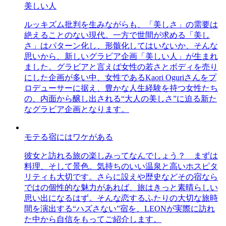
美しい人
ルッキズム批判を生みながらも、「美しさ」の需要は
絶えることのない現代。一方で世間が求める「美し
さ」はパターン化し、形骸化してはいないか、そんな
思いから、新しいグラビア企画「美しい人」が生まれ
ました。グラビアと言えば女性の若さとボディを売り
にした企画が多い中、女性であるKaori Oguriさんをプ
ロデューサーに据え、豊かな人生経験を持つ女性たち
の、内面から醸し出される“大人の美しさ”に迫る新た
なグラビア企画となります。
モテる宿にはワケがある
彼女と訪れる旅の楽しみってなんでしょう？ まずは
料理、そして景色。気持ちのいい温泉と高いホスピタ
リティも大切です。さらに設えや歴史などその宿なら
ではの個性的な魅力があれば、旅はきっと素晴らしい
思い出になるはず。そんな恋するふたりの大切な旅時
間を演出する“ハズさない”宿を、LEONが実際に訪れ
た中から自信をもってご紹介します。