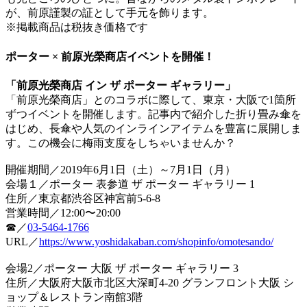
が、前原謹製の証として手元を飾ります。
※掲載商品は税抜き価格です
ポーター × 前原光榮商店イベントを開催！
「前原光榮商店 イン ザ ポーター ギャラリー」
「前原光榮商店」とのコラボに際して、東京・大阪で1箇所
ずつイベントを開催します。記事内で紹介した折り畳み傘を
はじめ、長傘や人気のインラインアイテムを豊富に展開しま
す。この機会に梅雨支度をしちゃいませんか？
開催期間／2019年6月1日（土）～7月1日（月）
会場１／ポーター 表参道 ザ ポーター ギャラリー 1
住所／東京都渋谷区神宮前5-6-8
営業時間／12:00〜20:00
☎︎／
03-5464-1766
URL／
https://www.yoshidakaban.com/shopinfo/omotesando/
会場2／ポーター 大阪 ザ ポーター ギャラリー 3
住所／大阪府大阪市北区大深町4-20 グランフロント大阪 シ
ョップ＆レストラン南館3階