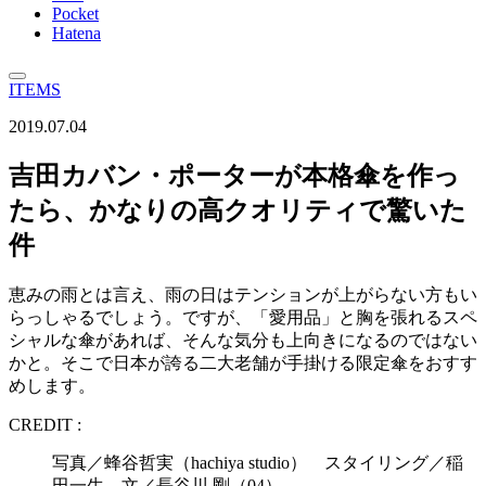
Pocket
Hatena
ITEMS
2019.07.04
吉田カバン・ポーターが本格傘を作っ
たら、かなりの高クオリティで驚いた
件
恵みの雨とは言え、雨の日はテンションが上がらない方もい
らっしゃるでしょう。ですが、「愛用品」と胸を張れるスペ
シャルな傘があれば、そんな気分も上向きになるのではない
かと。そこで日本が誇る二大老舗が手掛ける限定傘をおすす
めします。
CREDIT :
写真／蜂谷哲実（hachiya studio） スタイリング／稲
田一生 文／長谷川 剛（04）