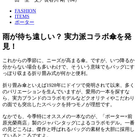
FASHION
ITEMS
ポーター
雨が待ち遠しい？ 実力派コラボ傘を発
見！
これからの季節に、ニーズが高まる傘。ですが、いつ降るか
分からない場合も多いわけで、そういう意味でもバッグにす
っぽり収まる折り畳み式が何かと便利。
折り畳み傘といえば1928年にドイツで発明されて以来、多く
のバリエーションを生んでいますが、愛用の一本を探すな
ら、実力ブランドのコラボモデルなどクオリティやこだわり
の面でも突出したスペックを持つモノが理想です。
なかでも、今季特にオススメの一本なのが、「ポーター×前
原光榮商店」製のジャパンタッグによるコラボモデル。一番
の見どころは、傑作と呼ばれるバッグの素材を大胆に採用し
ているところですよ。