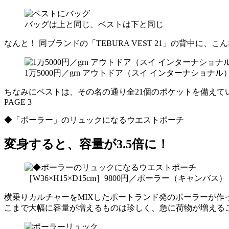
バッグは上と同じ、ベストは下と同じ
なんと！ 同ブランドの「TEBURA VEST 21」の背
1万5000円／grn アウトドア（スイ インターナショナル
ちなみにベストは、その名の通り全21個のポケットを備えて
PAGE 3
◆「ポーラー」のリュックになるウエストポーチ
変身すると、容量が3.5倍に！
［W36×H15×D15cm］9800円／ポーラー（キャンバス）
横乗りカルチャーをMIXしたポートランド発のポーラーが作
こまで大幅に容量が増えるものは珍しく、急に荷物が増える