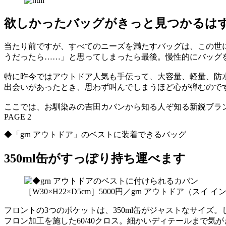
欲しかったバッグがきっと見つかるは
当たり前ですが、すべてのニーズを満たすバッグは、この世
うだったら……」と思ってしまったら最後。慢性的にバッグ
特に昨今ではアウトドア人気も手伝って、大容量、軽量、防
出会いがあったとき、思わず叫んでしまうほど心が弾むので
ここでは、お馴染みの吉田カバンから知る人ぞ知る新鋭ブラ
PAGE 2
◆「grn アウトドア」のベストに装着できるバッグ
350ml缶がすっぽり持ち運べます
［W30×H22×D5cm］5000円／grn アウトドア（スイ
フロントの3つのポケットは、350ml缶がジャストなサイ
フロン加工を施した60/40クロス。細かいディテールまで気