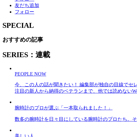
友だち追加
フォロー
SPECIAL
おすすめの記事
SERIES：連載
PEOPLE NOW
今、この人の話が聞きたい！ 編集部が独自の目線でセ
注目の新人から納得のベテランまで、他では読めないWe
腕時計のプロが選ぶ「一本取られました！」
数多の腕時計を日々目にしている腕時計のプロたち。そ
美しい人