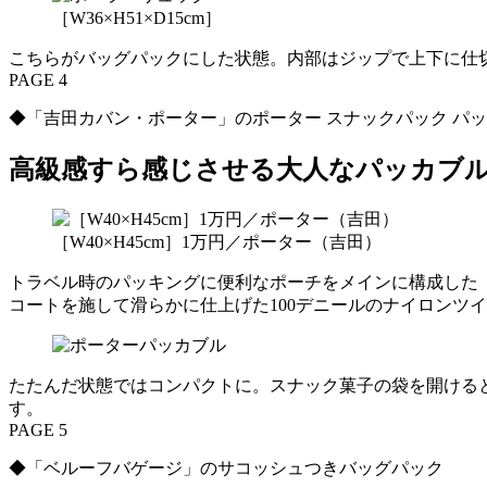
［W36×H51×D15cm］
こちらがバッグパックにした状態。内部はジップで上下に仕
PAGE 4
◆「吉田カバン・ポーター」のポーター スナックパック パッ
高級感すら感じさせる大人なパッカブ
［W40×H45cm］1万円／ポーター（吉田）
トラベル時のパッキングに便利なポーチをメインに構成した
コートを施して滑らかに仕上げた100デニールのナイロンツ
たたんだ状態ではコンパクトに。スナック菓子の袋を開ける
す。
PAGE 5
◆「ベルーフバゲージ」のサコッシュつきバッグパック