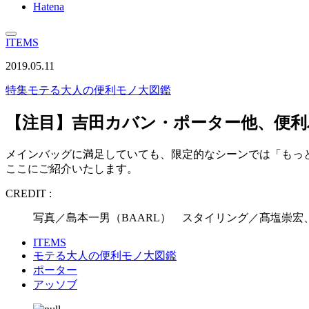
Hatena
ITEMS
2019.05.11
特集
モテる大人の便利モノ大図鑑
【注目】吉田カバン・ポーター他、便
メインバッグに満足していても、限定的なシーンでは「もっ
ここにご紹介いたします。
CREDIT :
写真／島本一男（BAARL） スタイリング／髙塩崇宏
ITEMS
モテる大人の便利モノ大図鑑
ポーター
アッソブ