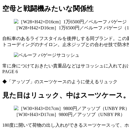
空母と戦闘機みたいな関係性
［W28×H42×D16cm］1万6500円／ベルーフ バゲージ（119
自転車のあるライフスタイルを後押しする同ブランド。この
トコーディングのナイロン。止水ジップとの合わせ技で防水
常に身につけておきたい貴重品などはサコッシュに入れてお
PAGE 6
◆「アッソブ」のスーツケースのように使えるリュック
見た目はリュック、中はスーツケース
［W30×H43×D17cm］9800円／アッソブ（UNBY PR）
180度に開いて荷物の出し入れができるスーツケースって、