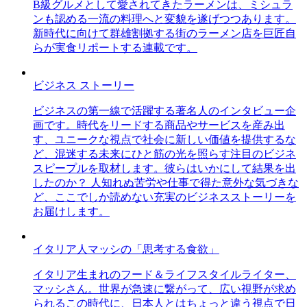
B級グルメとして愛されてきたラーメンは、ミシュラ
ンも認める一流の料理へと変貌を遂げつつあります。
新時代に向けて群雄割拠する街のラーメン店を巨匠自
らが実食リポートする連載です。
ビジネス ストーリー
ビジネスの第一線で活躍する著名人のインタビュー企
画です。時代をリードする商品やサービスを産み出
す、ユニークな視点で社会に新しい価値を提供するな
ど、混迷する未来にひと筋の光を照らす注目のビジネ
スピープルを取材します。彼らはいかにして結果を出
したのか？ 人知れぬ苦労や仕事で得た意外な気づきな
ど、ここでしか読めない充実のビジネスストーリーを
お届けします。
イタリア人マッシの「思考する食欲」
イタリア生まれのフード＆ライフスタイルライター、
マッシさん。世界が急速に繋がって、広い視野が求め
られるこの時代に、日本人とはちょっと違う視点で日