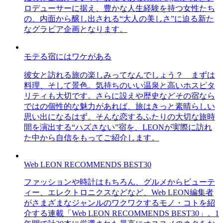
ロデューサーに据え、豊かな人生経験を持つ女性たち
の、内面から醸し出される“大人の美しさ”に迫る新た
なグラビア企画となります。
モテる宿にはワケがある
彼女と訪れる旅の楽しみってなんでしょう？ まずは
料理、そして景色。気持ちのいい温泉と高いホスピタ
リティも大切です。さらに設えや歴史などその宿なら
ではの個性的な魅力があれば、旅はきっと素晴らしい
思い出になるはず。そんな恋するふたりの大切な旅時
間を演出する“ハズさない”宿を、LEONが実際に訪れ
た中から自信をもってご紹介します。
Web LEON RECOMMENDS BEST30
ファッションや時計はもちろん、グルメからビューテ
ィー、エレクトロニクスなどなど、Web LEON編集者
がさまざまなジャンルのワクワクするモノ・コトを紹
介する連載「Web LEON RECOMMENDS BEST30」。1