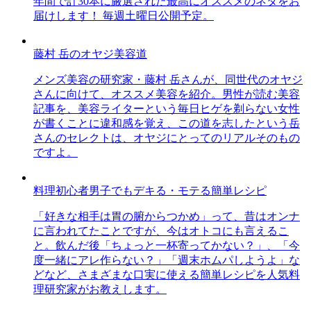
年間で計30本に厳選された最高にオススメのネタをお
届けします！ 毎週土曜日公開予定。
藤村 岳のオヤジ美容道
メンズ美容の研究家・藤村 岳さんが、同世代のオヤジ
さんに向けて、オススメ美容を紹介。男性が読む美容
記事を、美容ライターという毎日ヒゲを剃らない女性
が書くことに違和感を覚え、この道を志したという岳
さんのセレクトは、オヤジにとってのリアルそのもの
ですよ。
料理初心者男子でもデキる・モテる簡単レシピ
「好きな相手は胃の腑からつかめ」って、昔はオンナ
に言われてたことですが、今はオトコにも言えるこ
と。飲んだ後「ちょっと一杯寄ってかない？」、「今
度一緒にアレ作らない？」「週末ホムパしようよ」な
どなど、さまざまな口実に使える簡単レシピを人気料
理研究家がお教えします。