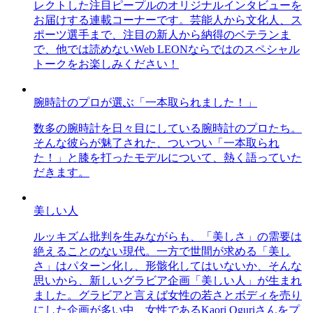
レクトした注目ピープルのオリジナルインタビューを
お届けする連載コーナーです。芸能人から文化人、ス
ポーツ選手まで、注目の新人から納得のベテランま
で、他では読めないWeb LEONならではのスペシャル
トークをお楽しみください！
腕時計のプロが選ぶ「一本取られました！」
数多の腕時計を日々目にしている腕時計のプロたち。
そんな彼らが魅了された、ついつい「一本取られ
た！」と膝を打ったモデルについて、熱く語っていた
だきます。
美しい人
ルッキズム批判を生みながらも、「美しさ」の需要は
絶えることのない現代。一方で世間が求める「美し
さ」はパターン化し、形骸化してはいないか、そんな
思いから、新しいグラビア企画「美しい人」が生まれ
ました。グラビアと言えば女性の若さとボディを売り
にした企画が多い中、女性であるKaori Oguriさんをプ