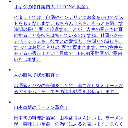
オヤジの物件案内人「LEON不動産」
イタリアでは、自宅やインテリアにお金をかけてゲス
トをもてなします。もちろん自らも。もっとも過ごす
時間の長い”家”に投資することが、人生の豊かさに直
結することを彼らは知っているのですね。仕事へのモ
チベーションも、彼女との愛情も、仲間との遊びも、
すべてはお気に入りの”家”で育まれます。世の物件を
モテるか否か！という目線で、LEON不動産がご案内
いたします。
人の服見て我が服直せ
お洒落オヤジの実例をもとに、着こなし術とキーとな
るアイテム、そしてその演出効果をお伝えします。
山本益博のラーメン革命！
日本初の料理評論家、山本益博さんはいま、ラーメン
が「美味しい革命」の渦中にあると言います。長らく