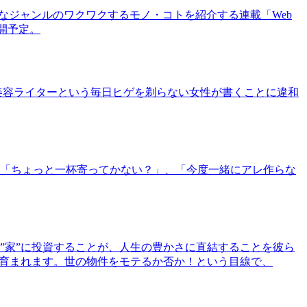
まなジャンルのワクワクするモノ・コトを紹介する連載「Web
公開予定。
美容ライターという毎日ヒゲを剃らない女性が書くことに違和
「ちょっと一杯寄ってかない？」、「今度一緒にアレ作らな
”家”に投資することが、人生の豊かさに直結することを彼ら
で育まれます。世の物件をモテるか否か！という目線で、