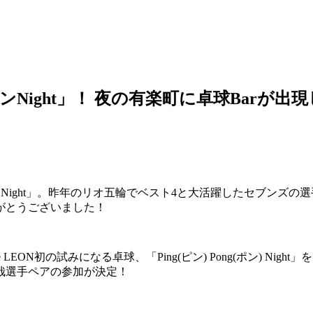
ンポンNight」！ 夜の有楽町に卓球Barが出
グビーNight」。昨年のリオ五輪でベスト4と大活躍したセブン
がとうございました！
 LEON初の試みになる卓球、「Ping(ピン) Pong(ポン) N
祐哉選手ペアの参加が決定！