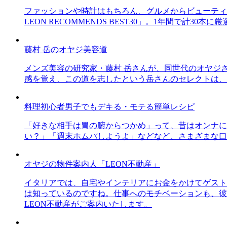
ファッションや時計はもちろん、グルメからビューティー
LEON RECOMMENDS BEST30」。1年間で計
藤村 岳のオヤジ美容道
メンズ美容の研究家・藤村 岳さんが、同世代のオヤジ
感を覚え、この道を志したという岳さんのセレクトは、
料理初心者男子でもデキる・モテる簡単レシピ
「好きな相手は胃の腑からつかめ」って、昔はオンナに
い？」「週末ホムパしようよ」などなど、さまざまな口
オヤジの物件案内人「LEON不動産」
イタリアでは、自宅やインテリアにお金をかけてゲスト
は知っているのですね。仕事へのモチベーションも、彼
LEON不動産がご案内いたします。