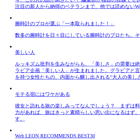
注目の新人から納得のベテランまで、他では読めないWe
腕時計のプロが選ぶ「一本取られました！」
数多の腕時計を日々目にしている腕時計のプロたち。そ
美しい人
ルッキズム批判を生みながらも、「美しさ」の需要は絶
ラビア企画「美しい人」が生まれました。グラビアと言え
を持つ女性たちの、内面から醸し出される“大人の美し
モテる宿にはワケがある
彼女と訪れる旅の楽しみってなんでしょう？ まずは料
力があれば、旅はきっと素晴らしい思い出になるはず。
す。
Web LEON RECOMMENDS BEST30