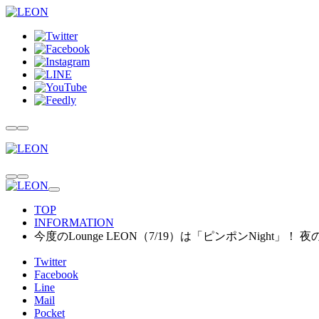
TOP
INFORMATION
今度のLounge LEON（7/19）は「ピンポンNight」
Twitter
Facebook
Line
Mail
Pocket