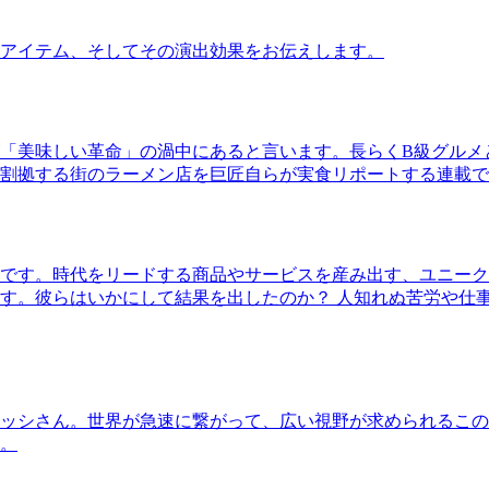
アイテム、そしてその演出効果をお伝えします。
「美味しい革命」の渦中にあると言います。長らくB級グルメ
割拠する街のラーメン店を巨匠自らが実食リポートする連載で
です。時代をリードする商品やサービスを産み出す、ユニーク
す。彼らはいかにして結果を出したのか？ 人知れぬ苦労や仕
ッシさん。世界が急速に繋がって、広い視野が求められるこの
。