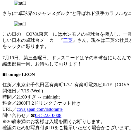
さらに“卓球界のジャンヌダルク”と呼ばれド派手カラフルな
この日の「COVA東京」にはホンモノの卓球台を搬入し、一
しい日本の卓球台メーカー『
三英
』さん。現在は三英の社員と
をシックに彩ります。
7月19日、第三金曜日。ドレスコードはその卓球台にちな
編集部員一同、お待ちしております！
■Lounge LEON
住所／東京都千代田区有楽町1-7-1 有楽町電気ビル1F（COVA 
開催日／7/19 (Wed.)
時間／21:00すぎ ～ midnight
料金／2000円 2ドリンクチケット付き
URL／
covajapan.com/ristorante
問い合わせ／☎
03-5223-0008
※20歳未満のお客様は入場を固くお断りします。
確認のため顔写真付きIDをご提示いただく場合がございます