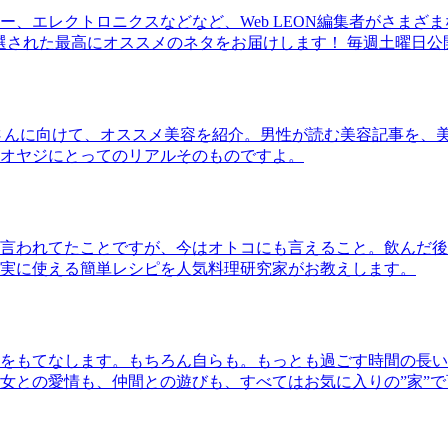
、エレクトロニクスなどなど、Web LEON編集者がさまざ
30本に厳選された最高にオススメのネタをお届けします！ 毎週土曜日
さんに向けて、オススメ美容を紹介。男性が読む美容記事を、
オヤジにとってのリアルそのものですよ。
言われてたことですが、今はオトコにも言えること。飲んだ後
実に使える簡単レシピを人気料理研究家がお教えします。
をもてなします。もちろん自らも。もっとも過ごす時間の長い
女との愛情も、仲間との遊びも、すべてはお気に入りの”家”