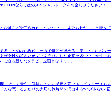
b LEONならではのスペシャルトークをお楽しみください！
んな彼らが魅了された、ついつい「一本取られた！」と膝を打
えることのない現代。一方で世間が求める「美しさ」はパター
ば女性の若さとボディを売りにした企画が多い中、女性であるKao
さ”に迫る新たなグラビア企画となります。
理、そして景色。気持ちのいい温泉と高いホスピタリティも大
そんな恋するふたりの大切な旅時間を演出する“ハズさない”宿