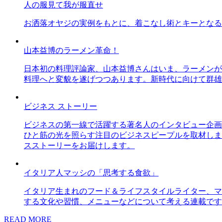
人の服見て我が服直せ
お洒落オヤジの実例をもとに、着こなし術とキーとなる
山本益博のラーメン革命！
日本初の料理評論家、山本益博さんはいま、ラーメンが
料理へと変貌を遂げつつあります。新時代に向けて群雄
ビジネス ストーリー
ビジネスの第一線で活躍する著名人のインタビュー企画
ひと筋の光を照らす注目のビジネスピープルを取材しま
スストーリーをお届けします。
イタリア人マッシの「思考する食欲」
イタリア生まれのフード＆ライフスタイルライター、マ
する文化や習慣、メニューなどについて考える連載です
READ MORE