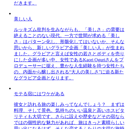
だきます。
美しい人
ルッキズム批判を生みながらも、「美しさ」の需要は
絶えることのない現代。一方で世間が求める「美し
さ」はパターン化し、形骸化してはいないか、そんな
思いから、新しいグラビア企画「美しい人」が生まれ
ました。グラビアと言えば女性の若さとボディを売り
にした企画が多い中、女性であるKaori Oguriさんをプ
ロデューサーに据え、豊かな人生経験を持つ女性たち
の、内面から醸し出される“大人の美しさ”に迫る新た
なグラビア企画となります。
モテる宿にはワケがある
彼女と訪れる旅の楽しみってなんでしょう？ まずは
料理、そして景色。気持ちのいい温泉と高いホスピタ
リティも大切です。さらに設えや歴史などその宿なら
ではの個性的な魅力があれば、旅はきっと素晴らしい
思い出になるはず。そんな恋するふたりの大切な旅時