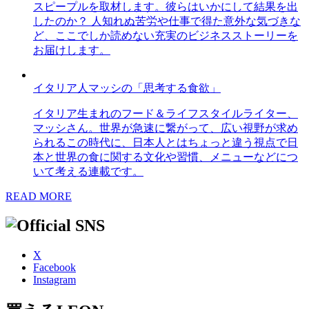
スピープルを取材します。彼らはいかにして結果を出
したのか？ 人知れぬ苦労や仕事で得た意外な気づきな
ど、ここでしか読めない充実のビジネスストーリーを
お届けします。
イタリア人マッシの「思考する食欲」
イタリア生まれのフード＆ライフスタイルライター、
マッシさん。世界が急速に繋がって、広い視野が求め
られるこの時代に、日本人とはちょっと違う視点で日
本と世界の食に関する文化や習慣、メニューなどにつ
いて考える連載です。
READ MORE
X
Facebook
Instagram