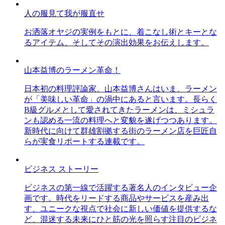
人の服見て我が服直せ
お洒落オヤジの実例をもとに、着こなし術とキーとな
るアイテム、そしてその演出効果をお伝えします。
山本益博のラーメン革命！
日本初の料理評論家、山本益博さんはいま、ラーメン
が「美味しい革命」の渦中にあると言います。長らく
B級グルメとして愛されてきたラーメンは、ミシュラ
ンも認める一流の料理へと変貌を遂げつつあります。
新時代に向けて群雄割拠する街のラーメン店を巨匠自
らが実食リポートする連載です。
ビジネス ストーリー
ビジネスの第一線で活躍する著名人のインタビュー企
画です。時代をリードする商品やサービスを産み出
す、ユニークな視点で社会に新しい価値を提供するな
ど、混迷する未来にひと筋の光を照らす注目のビジネ