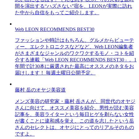
間を演出する“ハズさない”宿を、LEONが実際に訪れ
た中から自信をもってご紹介します。
Web LEON RECOMMENDS BEST30
ファッションや時計はもちろん、グルメからビューテ
ィー、エレクトロニクスなどなど、Web LEON編集者
がさまざまなジャンルのワクワクするモノ・コトを紹
介する連載「Web LEON RECOMMENDS BEST30」。1
年間で計30本に厳選された最高にオススメのネタをお
届けします！ 毎週土曜日公開予定。
藤村 岳のオヤジ美容道
メンズ美容の研究家・藤村 岳さんが、同世代のオヤジ
さんに向けて、オススメ美容を紹介。男性が読む美容
記事を、美容ライターという毎日ヒゲを剃らない女性
が書くことに違和感を覚え、この道を志したという岳
さんのセレクトは、オヤジにとってのリアルそのもの
ですよ。