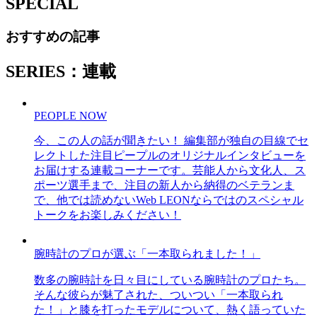
SPECIAL
おすすめの記事
SERIES：連載
PEOPLE NOW
今、この人の話が聞きたい！ 編集部が独自の目線でセ
レクトした注目ピープルのオリジナルインタビューを
お届けする連載コーナーです。芸能人から文化人、ス
ポーツ選手まで、注目の新人から納得のベテランま
で、他では読めないWeb LEONならではのスペシャル
トークをお楽しみください！
腕時計のプロが選ぶ「一本取られました！」
数多の腕時計を日々目にしている腕時計のプロたち。
そんな彼らが魅了された、ついつい「一本取られ
た！」と膝を打ったモデルについて、熱く語っていた