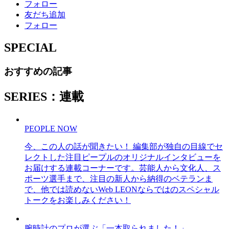
フォロー
友だち追加
フォロー
SPECIAL
おすすめの記事
SERIES：連載
PEOPLE NOW
今、この人の話が聞きたい！ 編集部が独自の目線でセ
レクトした注目ピープルのオリジナルインタビューを
お届けする連載コーナーです。芸能人から文化人、ス
ポーツ選手まで、注目の新人から納得のベテランま
で、他では読めないWeb LEONならではのスペシャル
トークをお楽しみください！
腕時計のプロが選ぶ「一本取られました！」