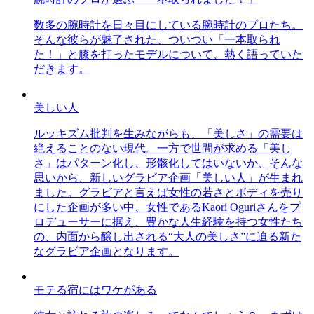
数多の腕時計を日々目にしている腕時計のプロたち。
そんな彼らが魅了された、ついつい「一本取られ
た！」と膝を打ったモデルについて、熱く語っていた
だきます。
美しい人
ルッキズム批判を生みながらも、「美しさ」の需要は
絶えることのない現代。一方で世間が求める「美し
さ」はパターン化し、形骸化してはいないか、そんな
思いから、新しいグラビア企画「美しい人」が生まれ
ました。グラビアと言えば女性の若さとボディを売り
にした企画が多い中、女性であるKaori Oguriさんをプ
ロデューサーに据え、豊かな人生経験を持つ女性たち
の、内面から醸し出される“大人の美しさ”に迫る新た
なグラビア企画となります。
モテる宿にはワケがある