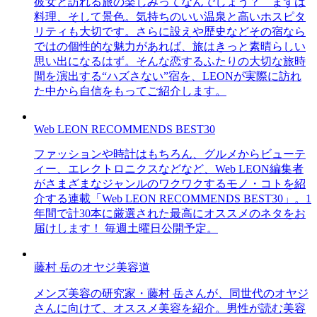
彼女と訪れる旅の楽しみってなんでしょう？ まずは
料理、そして景色。気持ちのいい温泉と高いホスピタ
リティも大切です。さらに設えや歴史などその宿なら
ではの個性的な魅力があれば、旅はきっと素晴らしい
思い出になるはず。そんな恋するふたりの大切な旅時
間を演出する“ハズさない”宿を、LEONが実際に訪れ
た中から自信をもってご紹介します。
Web LEON RECOMMENDS BEST30
ファッションや時計はもちろん、グルメからビューテ
ィー、エレクトロニクスなどなど、Web LEON編集者
がさまざまなジャンルのワクワクするモノ・コトを紹
介する連載「Web LEON RECOMMENDS BEST30」。1
年間で計30本に厳選された最高にオススメのネタをお
届けします！ 毎週土曜日公開予定。
藤村 岳のオヤジ美容道
メンズ美容の研究家・藤村 岳さんが、同世代のオヤジ
さんに向けて、オススメ美容を紹介。男性が読む美容