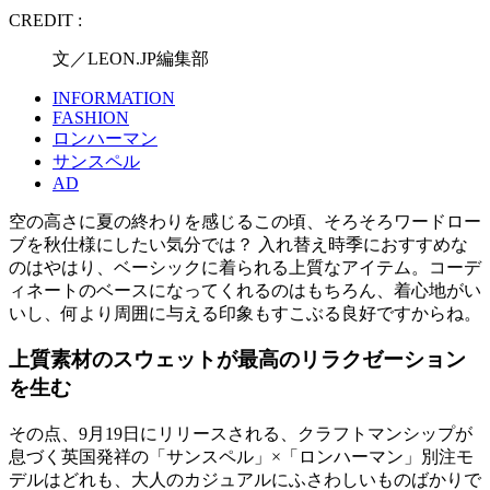
CREDIT :
文／LEON.JP編集部
INFORMATION
FASHION
ロンハーマン
サンスペル
AD
空の高さに夏の終わりを感じるこの頃、そろそろワードロー
ブを秋仕様にしたい気分では？ 入れ替え時季におすすめな
のはやはり、ベーシックに着られる上質なアイテム。コーデ
ィネートのベースになってくれるのはもちろん、着心地がい
いし、何より周囲に与える印象もすこぶる良好ですからね。
上質素材のスウェットが最高のリラクゼーション
を生む
その点、9月19日にリリースされる、クラフトマンシップが
息づく英国発祥の「サンスペル」×「ロンハーマン」別注モ
デルはどれも、大人のカジュアルにふさわしいものばかりで