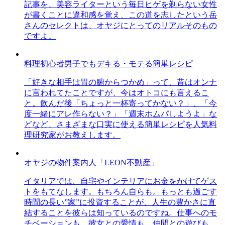
記事を、美容ライターという毎日ヒゲを剃らない女性
が書くことに違和感を覚え、この道を志したという岳
さんのセレクトは、オヤジにとってのリアルそのもの
ですよ。
料理初心者男子でもデキる・モテる簡単レシピ
「好きな相手は胃の腑からつかめ」って、昔はオンナ
に言われてたことですが、今はオトコにも言えるこ
と。飲んだ後「ちょっと一杯寄ってかない？」、「今
度一緒にアレ作らない？」「週末ホムパしようよ」な
どなど、さまざまな口実に使える簡単レシピを人気料
理研究家がお教えします。
オヤジの物件案内人「LEON不動産」
イタリアでは、自宅やインテリアにお金をかけてゲス
トをもてなします。もちろん自らも。もっとも過ごす
時間の長い”家”に投資することが、人生の豊かさに直
結することを彼らは知っているのですね。仕事へのモ
チベーションも、彼女との愛情も、仲間との遊びも、