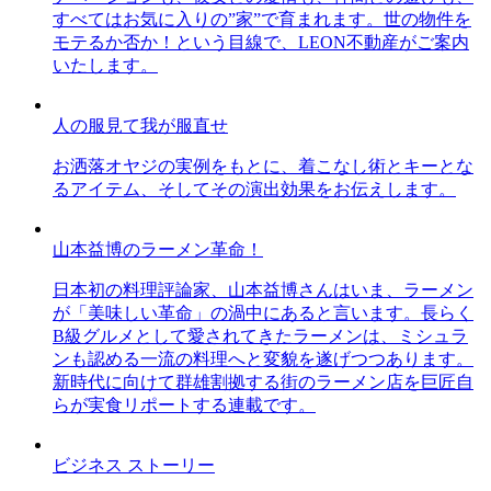
すべてはお気に入りの”家”で育まれます。世の物件を
モテるか否か！という目線で、LEON不動産がご案内
いたします。
人の服見て我が服直せ
お洒落オヤジの実例をもとに、着こなし術とキーとな
るアイテム、そしてその演出効果をお伝えします。
山本益博のラーメン革命！
日本初の料理評論家、山本益博さんはいま、ラーメン
が「美味しい革命」の渦中にあると言います。長らく
B級グルメとして愛されてきたラーメンは、ミシュラ
ンも認める一流の料理へと変貌を遂げつつあります。
新時代に向けて群雄割拠する街のラーメン店を巨匠自
らが実食リポートする連載です。
ビジネス ストーリー