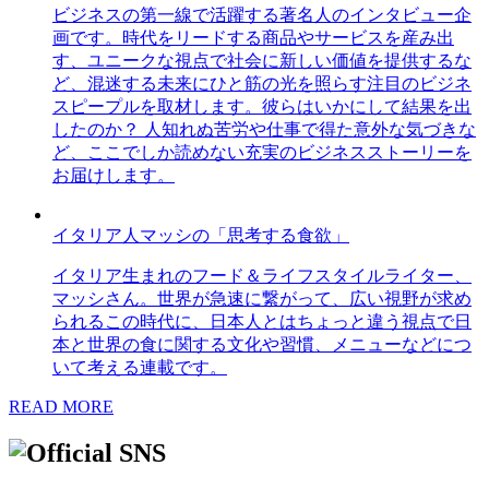
ビジネスの第一線で活躍する著名人のインタビュー企
画です。時代をリードする商品やサービスを産み出
す、ユニークな視点で社会に新しい価値を提供するな
ど、混迷する未来にひと筋の光を照らす注目のビジネ
スピープルを取材します。彼らはいかにして結果を出
したのか？ 人知れぬ苦労や仕事で得た意外な気づきな
ど、ここでしか読めない充実のビジネスストーリーを
お届けします。
イタリア人マッシの「思考する食欲」
イタリア生まれのフード＆ライフスタイルライター、
マッシさん。世界が急速に繋がって、広い視野が求め
られるこの時代に、日本人とはちょっと違う視点で日
本と世界の食に関する文化や習慣、メニューなどにつ
いて考える連載です。
READ MORE