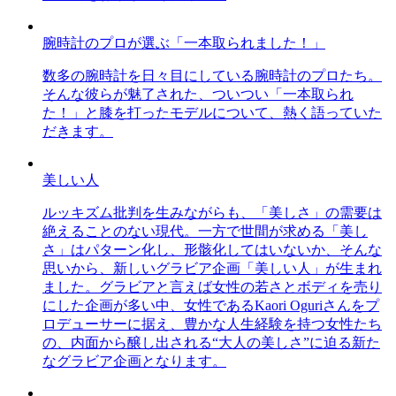
腕時計のプロが選ぶ「一本取られました！」
数多の腕時計を日々目にしている腕時計のプロたち。
そんな彼らが魅了された、ついつい「一本取られ
た！」と膝を打ったモデルについて、熱く語っていた
だきます。
美しい人
ルッキズム批判を生みながらも、「美しさ」の需要は
絶えることのない現代。一方で世間が求める「美し
さ」はパターン化し、形骸化してはいないか、そんな
思いから、新しいグラビア企画「美しい人」が生まれ
ました。グラビアと言えば女性の若さとボディを売り
にした企画が多い中、女性であるKaori Oguriさんをプ
ロデューサーに据え、豊かな人生経験を持つ女性たち
の、内面から醸し出される“大人の美しさ”に迫る新た
なグラビア企画となります。