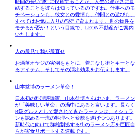
時間の長い”家”に投資することが、人生の豊かさに直
結することを彼らは知っているのですね。仕事へのモ
チベーションも、彼女との愛情も、仲間との遊びも、
すべてはお気に入りの”家”で育まれます。世の物件を
モテるか否か！という目線で、LEON不動産がご案内
いたします。
人の服見て我が服直せ
お洒落オヤジの実例をもとに、着こなし術とキーとな
るアイテム、そしてその演出効果をお伝えします。
山本益博のラーメン革命！
日本初の料理評論家、山本益博さんはいま、ラーメン
が「美味しい革命」の渦中にあると言います。長らく
B級グルメとして愛されてきたラーメンは、ミシュラ
ンも認める一流の料理へと変貌を遂げつつあります。
新時代に向けて群雄割拠する街のラーメン店を巨匠自
らが実食リポートする連載です。