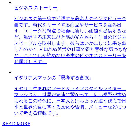
ビジネス ストーリー
ビジネスの第一線で活躍する著名人のインタビュー企
画です。時代をリードする商品やサービスを産み出
す、ユニークな視点で社会に新しい価値を提供するな
ど、混迷する未来にひと筋の光を照らす注目のビジネ
スピープルを取材します。彼らはいかにして結果を出
したのか？ 人知れぬ苦労や仕事で得た意外な気づきな
ど、ここでしか読めない充実のビジネスストーリーを
お届けします。
イタリア人マッシの「思考する食欲」
イタリア生まれのフード＆ライフスタイルライター、
マッシさん。世界が急速に繋がって、広い視野が求め
られるこの時代に、日本人とはちょっと違う視点で日
本と世界の食に関する文化や習慣、メニューなどにつ
いて考える連載です。
READ MORE