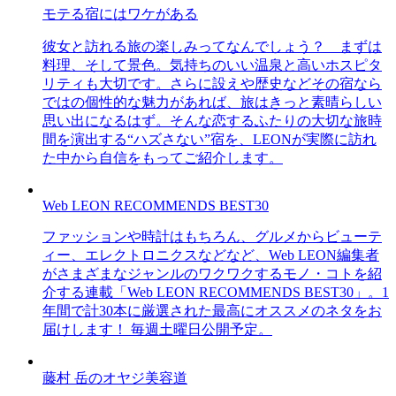
モテる宿にはワケがある
彼女と訪れる旅の楽しみってなんでしょう？ まずは
料理、そして景色。気持ちのいい温泉と高いホスピタ
リティも大切です。さらに設えや歴史などその宿なら
ではの個性的な魅力があれば、旅はきっと素晴らしい
思い出になるはず。そんな恋するふたりの大切な旅時
間を演出する“ハズさない”宿を、LEONが実際に訪れ
た中から自信をもってご紹介します。
Web LEON RECOMMENDS BEST30
ファッションや時計はもちろん、グルメからビューテ
ィー、エレクトロニクスなどなど、Web LEON編集者
がさまざまなジャンルのワクワクするモノ・コトを紹
介する連載「Web LEON RECOMMENDS BEST30」。1
年間で計30本に厳選された最高にオススメのネタをお
届けします！ 毎週土曜日公開予定。
藤村 岳のオヤジ美容道