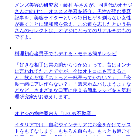
メンズ美容の研究家・藤村 岳さんが、同世代のオヤジ
さんに向けて、オススメ美容を紹介。男性が読む美容
記事を、美容ライターという毎日ヒゲを剃らない女性
が書くことに違和感を覚え、この道を志したという岳
さんのセレクトは、オヤジにとってのリアルそのもの
ですよ。
料理初心者男子でもデキる・モテる簡単レシピ
「好きな相手は胃の腑からつかめ」って、昔はオンナ
に言われてたことですが、今はオトコにも言えるこ
と。飲んだ後「ちょっと一杯寄ってかない？」、「今
度一緒にアレ作らない？」「週末ホムパしようよ」な
どなど、さまざまな口実に使える簡単レシピを人気料
理研究家がお教えします。
オヤジの物件案内人「LEON不動産」
イタリアでは、自宅やインテリアにお金をかけてゲス
トをもてなします。もちろん自らも。もっとも過ごす