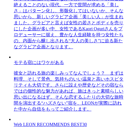
絶えることのない現代。一方で世間が求める「美し
さ」はパターン化し、形骸化してはいないか、そんな
思いから、新しいグラビア企画「美しい人」が生まれ
ました。グラビアと言えば女性の若さとボディを売り
にした企画が多い中、女性であるKaori Oguriさんをプ
ロデューサーに据え、豊かな人生経験を持つ女性たち
の、内面から醸し出される“大人の美しさ”に迫る新た
なグラビア企画となります。
モテる宿にはワケがある
彼女と訪れる旅の楽しみってなんでしょう？ まずは
料理、そして景色。気持ちのいい温泉と高いホスピタ
リティも大切です。さらに設えや歴史などその宿なら
ではの個性的な魅力があれば、旅はきっと素晴らしい
思い出になるはず。そんな恋するふたりの大切な旅時
間を演出する“ハズさない”宿を、LEONが実際に訪れ
た中から自信をもってご紹介します。
Web LEON RECOMMENDS BEST30