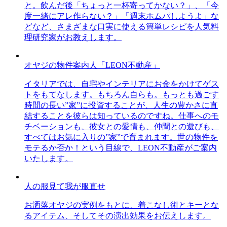
と。飲んだ後「ちょっと一杯寄ってかない？」、「今
度一緒にアレ作らない？」「週末ホムパしようよ」な
どなど、さまざまな口実に使える簡単レシピを人気料
理研究家がお教えします。
オヤジの物件案内人「LEON不動産」
イタリアでは、自宅やインテリアにお金をかけてゲス
トをもてなします。もちろん自らも。もっとも過ごす
時間の長い”家”に投資することが、人生の豊かさに直
結することを彼らは知っているのですね。仕事へのモ
チベーションも、彼女との愛情も、仲間との遊びも、
すべてはお気に入りの”家”で育まれます。世の物件を
モテるか否か！という目線で、LEON不動産がご案内
いたします。
人の服見て我が服直せ
お洒落オヤジの実例をもとに、着こなし術とキーとな
るアイテム、そしてその演出効果をお伝えします。