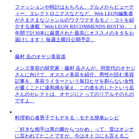
ファッションや時計はもちろん、グルメからビューテ
ィー、エレクトロニクスなどなど、Web LEON編集者
がさまざまなジャンルのワクワクするモノ・コトを紹
介する連載「Web LEON RECOMMENDS BEST30」。1
年間で計30本に厳選された最高にオススメのネタをお
届けします！ 毎週土曜日公開予定。
藤村 岳のオヤジ美容道
メンズ美容の研究家・藤村 岳さんが、同世代のオヤジ
さんに向けて、オススメ美容を紹介。男性が読む美容
記事を、美容ライターという毎日ヒゲを剃らない女性
が書くことに違和感を覚え、この道を志したという岳
さんのセレクトは、オヤジにとってのリアルそのもの
ですよ。
料理初心者男子でもデキる・モテる簡単レシピ
「好きな相手は胃の腑からつかめ」って、昔はオンナ
に言われてたことですが、今はオトコにも言えるこ