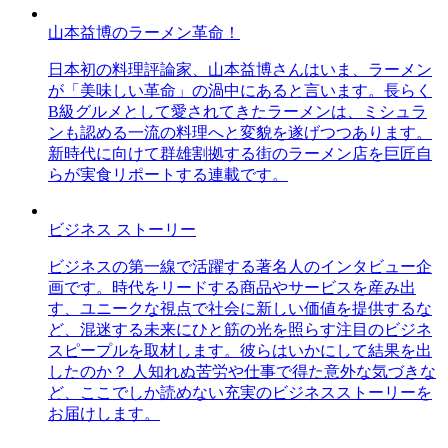
山本益博のラーメン革命！
日本初の料理評論家、山本益博さんはいま、ラーメン
が「美味しい革命」の渦中にあると言います。長らく
B級グルメとして愛されてきたラーメンは、ミシュラ
ンも認める一流の料理へと変貌を遂げつつあります。
新時代に向けて群雄割拠する街のラーメン店を巨匠自
らが実食リポートする連載です。
ビジネス ストーリー
ビジネスの第一線で活躍する著名人のインタビュー企
画です。時代をリードする商品やサービスを産み出
す、ユニークな視点で社会に新しい価値を提供するな
ど、混迷する未来にひと筋の光を照らす注目のビジネ
スピープルを取材します。彼らはいかにして結果を出
したのか？ 人知れぬ苦労や仕事で得た意外な気づきな
ど、ここでしか読めない充実のビジネスストーリーを
お届けします。