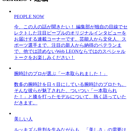
PEOPLE NOW
今、この人の話が聞きたい！ 編集部が独自の目線でセ
レクトした注目ピープルのオリジナルインタビューを
お届けする連載コーナーです。芸能人から文化人、ス
ポーツ選手まで、注目の新人から納得のベテランま
で、他では読めないWeb LEONならではのスペシャル
トークをお楽しみください！
腕時計のプロが選ぶ「一本取られました！」
数多の腕時計を日々目にしている腕時計のプロたち。
そんな彼らが魅了された、ついつい「一本取られ
た！」と膝を打ったモデルについて、熱く語っていた
だきます。
美しい人
ルッキズム批判を生みながらも、「美しさ」の需要は