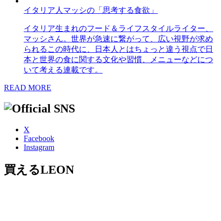
イタリア人マッシの「思考する食欲」
イタリア生まれのフード＆ライフスタイルライター、
マッシさん。世界が急速に繋がって、広い視野が求め
られるこの時代に、日本人とはちょっと違う視点で日
本と世界の食に関する文化や習慣、メニューなどにつ
いて考える連載です。
READ MORE
X
Facebook
Instagram
買えるLEON