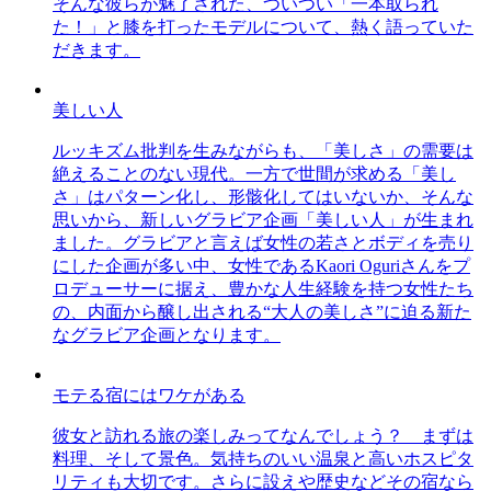
そんな彼らが魅了された、ついつい「一本取られ
た！」と膝を打ったモデルについて、熱く語っていた
だきます。
美しい人
ルッキズム批判を生みながらも、「美しさ」の需要は
絶えることのない現代。一方で世間が求める「美し
さ」はパターン化し、形骸化してはいないか、そんな
思いから、新しいグラビア企画「美しい人」が生まれ
ました。グラビアと言えば女性の若さとボディを売り
にした企画が多い中、女性であるKaori Oguriさんをプ
ロデューサーに据え、豊かな人生経験を持つ女性たち
の、内面から醸し出される“大人の美しさ”に迫る新た
なグラビア企画となります。
モテる宿にはワケがある
彼女と訪れる旅の楽しみってなんでしょう？ まずは
料理、そして景色。気持ちのいい温泉と高いホスピタ
リティも大切です。さらに設えや歴史などその宿なら