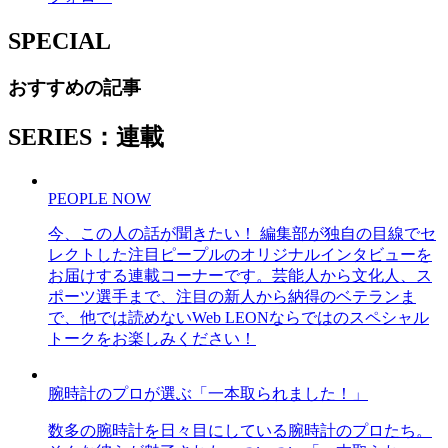
SPECIAL
おすすめの記事
SERIES：連載
PEOPLE NOW
今、この人の話が聞きたい！ 編集部が独自の目線でセ
レクトした注目ピープルのオリジナルインタビューを
お届けする連載コーナーです。芸能人から文化人、ス
ポーツ選手まで、注目の新人から納得のベテランま
で、他では読めないWeb LEONならではのスペシャル
トークをお楽しみください！
腕時計のプロが選ぶ「一本取られました！」
数多の腕時計を日々目にしている腕時計のプロたち。