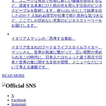
す、ユニークな視点で社会に新しい価値を提供するな
ど、混迷する未来にひと筋の光を照らす注目のビジネ
スピープルを取材します。彼らはいかにして結果を出
したのか？ 人知れぬ苦労や仕事で得た意外な気づきな
ど、ここでしか読めない充実のビジネスストーリーを
お届けします。
イタリア人マッシの「思考する食欲」
イタリア生まれのフード＆ライフスタイルライター、
マッシさん。世界が急速に繋がって、広い視野が求め
られるこの時代に、日本人とはちょっと違う視点で日
本と世界の食に関する文化や習慣、メニューなどにつ
いて考える連載です。
READ MORE
X
Facebook
Instagram