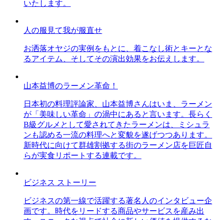
いたします。
人の服見て我が服直せ
お洒落オヤジの実例をもとに、着こなし術とキーとな
るアイテム、そしてその演出効果をお伝えします。
山本益博のラーメン革命！
日本初の料理評論家、山本益博さんはいま、ラーメン
が「美味しい革命」の渦中にあると言います。長らく
B級グルメとして愛されてきたラーメンは、ミシュラ
ンも認める一流の料理へと変貌を遂げつつあります。
新時代に向けて群雄割拠する街のラーメン店を巨匠自
らが実食リポートする連載です。
ビジネス ストーリー
ビジネスの第一線で活躍する著名人のインタビュー企
画です。時代をリードする商品やサービスを産み出