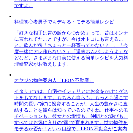
ですよ。
料理初心者男子でもデキる・モテる簡単レシピ
「好きな相手は胃の腑からつかめ」って、昔はオンナ
に言われてたことですが、今はオトコにも言えるこ
と。飲んだ後「ちょっと一杯寄ってかない？」、「今
度一緒にアレ作らない？」「週末ホムパしようよ」な
どなど、さまざまな口実に使える簡単レシピを人気料
理研究家がお教えします。
オヤジの物件案内人「LEON不動産」
イタリアでは、自宅やインテリアにお金をかけてゲス
トをもてなします。もちろん自らも。もっとも過ごす
時間の長い”家”に投資することが、人生の豊かさに直
結することを彼らは知っているのですね。仕事へのモ
チベーションも、彼女との愛情も、仲間との遊びも、
すべてはお気に入りの”家”で育まれます。世の物件を
モテるか否か！という目線で、LEON不動産がご案内