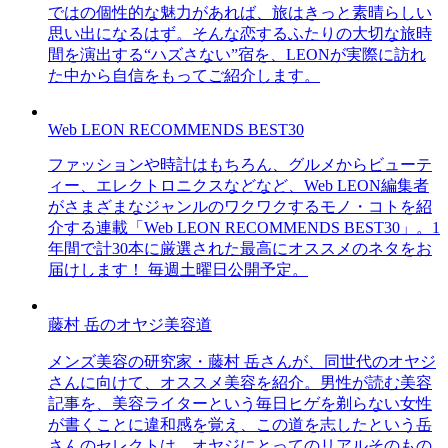
ではの個性的な魅力があれば、旅はきっと素晴らしい
思い出になるはず。そんな恋するふたりの大切な旅時
間を演出する“ハズさない”宿を、LEONが実際に訪れ
た中から自信をもってご紹介します。
Web LEON RECOMMENDS BEST30
ファッションや時計はもちろん、グルメからビューテ
ィー、エレクトロニクスなどなど、Web LEON編集者
がさまざまなジャンルのワクワクするモノ・コトを紹
介する連載「Web LEON RECOMMENDS BEST30」。1
年間で計30本に厳選された最高にオススメのネタをお
届けします！ 毎週土曜日公開予定。
藤村 岳のオヤジ美容道
メンズ美容の研究家・藤村 岳さんが、同世代のオヤジ
さんに向けて、オススメ美容を紹介。男性が読む美容
記事を、美容ライターという毎日ヒゲを剃らない女性
が書くことに違和感を覚え、この道を志したという岳
さんのセレクトは、オヤジにとってのリアルそのもの