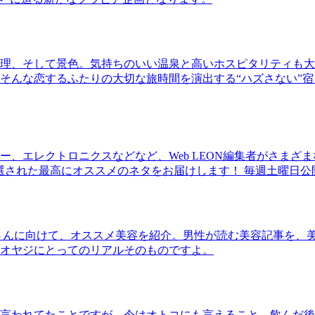
理、そして景色。気持ちのいい温泉と高いホスピタリティも大
そんな恋するふたりの大切な旅時間を演出する“ハズさない”宿
、エレクトロニクスなどなど、Web LEON編集者がさまざ
30本に厳選された最高にオススメのネタをお届けします！ 毎週土曜日
さんに向けて、オススメ美容を紹介。男性が読む美容記事を、
オヤジにとってのリアルそのものですよ。
言われてたことですが、今はオトコにも言えること。飲んだ後