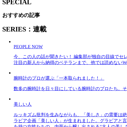
SPECIAL
おすすめの記事
SERIES：連載
PEOPLE NOW
今、この人の話が聞きたい！ 編集部が独自の目線でセ
注目の新人から納得のベテランまで、他では読めないWe
腕時計のプロが選ぶ「一本取られました！」
数多の腕時計を日々目にしている腕時計のプロたち。そ
美しい人
ルッキズム批判を生みながらも、「美しさ」の需要は絶
ラビア企画「美しい人」が生まれました。グラビアと言え
を持つ女性たちの、内面から醸し出される“大人の美し