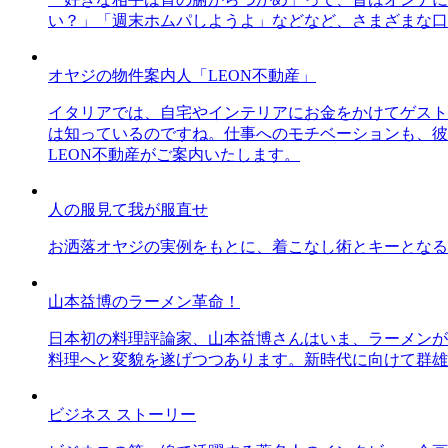
い？」「週末ホムパしようよ」などなど、さまざまな口
オヤジの物件案内人「LEON不動産」
イタリアでは、自宅やインテリアにお金をかけてゲスト
は知っているのですね。仕事へのモチベーションも、彼
LEON不動産がご案内いたします。
人の服見て我が服直せ
お洒落オヤジの実例をもとに、着こなし術とキーとなる
山本益博のラーメン革命！
日本初の料理評論家、山本益博さんはいま、ラーメンが
料理へと変貌を遂げつつあります。新時代に向けて群雄
ビジネス ストーリー