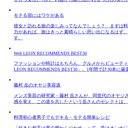
モテる宿にはワケがある
彼女と訪れる旅の楽しみってなんでしょう？ まずは料
力があれば、旅はきっと素晴らしい思い出になるはず。
す。
Web LEON RECOMMENDS BEST30
ファッションや時計はもちろん、グルメからビューティー
LEON RECOMMENDS BEST30」。1年間で計
藤村 岳のオヤジ美容道
メンズ美容の研究家・藤村 岳さんが、同世代のオヤジ
感を覚え、この道を志したという岳さんのセレクトは、
料理初心者男子でもデキる・モテる簡単レシピ
「好きな相手は胃の腑からつかめ」って、昔はオンナに