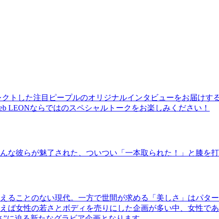
レクトした注目ピープルのオリジナルインタビューをお届けす
b LEONならではのスペシャルトークをお楽しみください！
んな彼らが魅了された、ついつい「一本取られた！」と膝を打
えることのない現代。一方で世間が求める「美しさ」はパター
ば女性の若さとボディを売りにした企画が多い中、女性であるKao
さ”に迫る新たなグラビア企画となります。