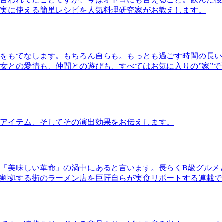
実に使える簡単レシピを人気料理研究家がお教えします。
をもてなします。もちろん自らも。もっとも過ごす時間の長い
女との愛情も、仲間との遊びも、すべてはお気に入りの”家”
アイテム、そしてその演出効果をお伝えします。
「美味しい革命」の渦中にあると言います。長らくB級グルメ
割拠する街のラーメン店を巨匠自らが実食リポートする連載で