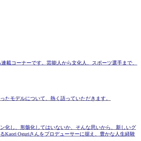
る連載コーナーです。芸能人から文化人、スポーツ選手まで、
ったモデルについて、熱く語っていただきます。
ン化し、形骸化してはいないか、そんな思いから、新しいグ
ri Oguriさんをプロデューサーに据え、豊かな人生経験