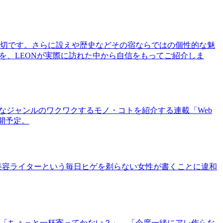
切です。さらに設えや歴史などその宿ならではの個性的な魅
を、LEONが実際に訪れた中から自信をもってご紹介しま
まなジャンルのワクワクするモノ・コトを紹介する連載「Web
公開予定。
美容ライターという毎日ヒゲを剃らない女性が書くことに違和
「ちょっと一杯寄ってかない？」、「今度一緒にアレ作らな